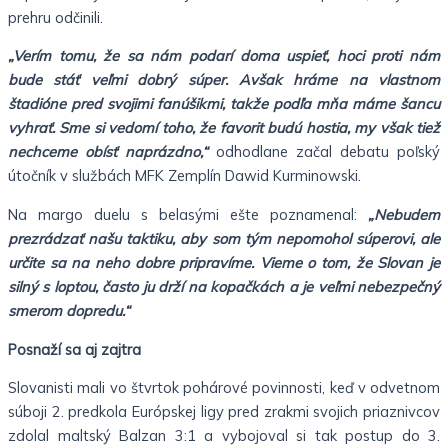
prehru odčinili.
„Verím tomu, že sa nám podarí doma uspieť, hoci proti nám
bude stáť veľmi dobrý súper. Avšak hráme na vlastnom
štadióne pred svojimi fanúšikmi, takže podľa mňa máme šancu
vyhrať. Sme si vedomí toho, že favorit budú hostia, my však tiež
nechceme obísť naprázdno,“
odhodlane začal debatu poľský
útočník v službách MFK Zemplín Dawid Kurminowski.
Na margo duelu s belasými ešte poznamenal:
„Nebudem
prezrádzať našu taktiku, aby som tým nepomohol súperovi, ale
určite sa na neho dobre pripravíme. Vieme o tom, že Slovan je
silný s loptou, často ju drží na kopačkách a je veľmi nebezpečný
smerom dopredu.“
Posnaží sa aj zajtra
Slovanisti mali vo štvrtok pohárové povinnosti, keď v odvetnom
súboji 2. predkola Európskej ligy pred zrakmi svojich priaznivcov
zdolal maltský Balzan 3:1 a vybojoval si tak postup do 3.