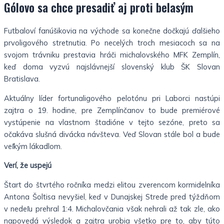
Gólovo sa chce presadiť aj proti belasým
Futbaloví fanúšikovia na východe sa konečne dočkajú ďalšieho
prvoligového stretnutia. Po necelých troch mesiacoch sa na
svojom trávniku prestavia hráči michalovského MFK Zemplín,
keď doma vyzvú najslávnejší slovenský klub ŠK Slovan
Bratislava.
Aktuálny líder fortunaligového pelotónu pri Laborci nastúpi
zajtra o 19. hodine, pre Zemplínčanov to bude premiérové
vystúpenie na vlastnom štadióne v tejto sezóne, preto sa
očakáva slušná divácka návšteva. Veď Slovan stále bol a bude
veľkým lákadlom.
Verí, že uspejú
Štart do štvrtého ročníka medzi elitou zverencom kormidelníka
Antona Šoltisa nevyšiel, keď v Dunajskej Strede pred týždňom
v nedeľu prehral 1:4. Michalovčania však nehrali až tak zle, ako
napovedá výsledok a zajtra urobia všetko pre to, aby túto