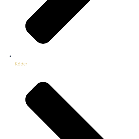
Káder