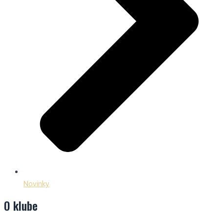
Novinky
O klube