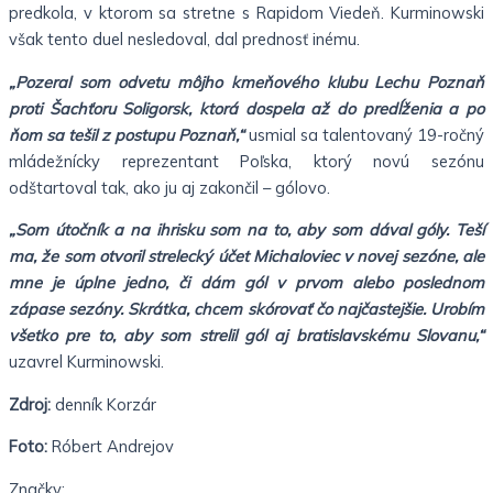
predkola, v ktorom sa stretne s Rapidom Viedeň. Kurminowski
však tento duel nesledoval, dal prednosť inému.
„Pozeral som odvetu môjho kmeňového klubu Lechu Poznaň
proti Šachťoru Soligorsk, ktorá dospela až do predĺženia a po
ňom sa tešil z postupu Poznaň,“
usmial sa talentovaný 19-ročný
mládežnícky reprezentant Poľska, ktorý novú sezónu
odštartoval tak, ako ju aj zakončil – gólovo.
„Som útočník a na ihrisku som na to, aby som dával góly. Teší
ma, že som otvoril strelecký účet Michaloviec v novej sezóne, ale
mne je úplne jedno, či dám gól v prvom alebo poslednom
zápase sezóny. Skrátka, chcem skórovať čo najčastejšie. Urobím
všetko pre to, aby som strelil gól aj bratislavskému Slovanu,“
uzavrel Kurminowski.
Zdroj:
denník Korzár
Foto:
Róbert Andrejov
Značky: