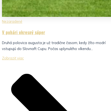
Nezaradené
V pohári okresný súper
Druhá polovica augusta je už tradične časom, kedy žlto-modrí
vstupujú do Slovnaft Cupu. Počas uplynulého víkendu...
Zobraziť viac