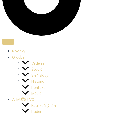
Novinky
O klube
Vedenie
Štadión
Sieň slávy
História
Kontakt
Médiá
A-MUŽSTVO
Realizačný tím
Káder