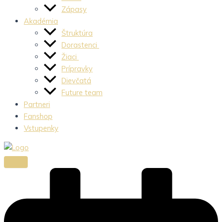
Zápasy
Akadémia
Štruktúra
Dorastenci
Žiaci
Prípravky
Dievčatá
Future team
Partneri
Fanshop
Vstupenky