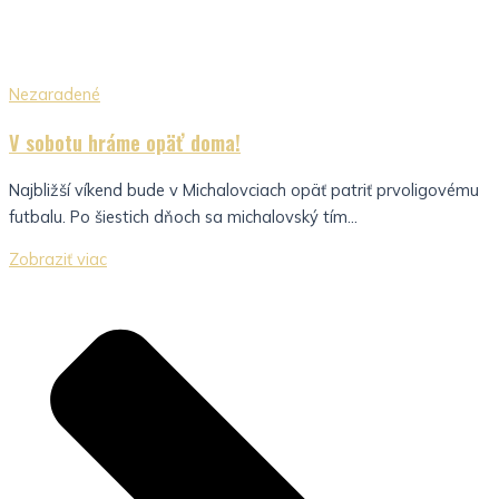
Nezaradené
V sobotu hráme opäť doma!
Najbližší víkend bude v Michalovciach opäť patriť prvoligovému
futbalu. Po šiestich dňoch sa michalovský tím...
Zobraziť viac