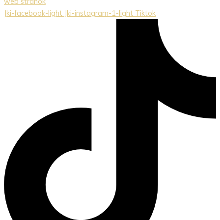
web stránok
Jki-facebook-light
Jki-instagram-1-light
Tiktok