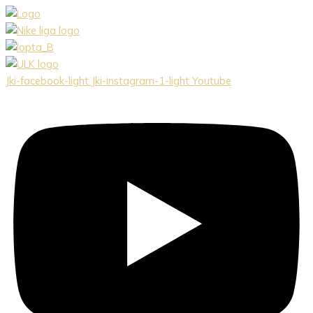
Preskočiť
na
obsah
Jki-facebook-light
Jki-instagram-1-light
Youtube