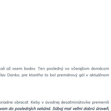
 získali až osem bodov. Ten posledný vo včerajšom domácom
lav Danko, pre ktorého to bol premiérový gól v aktuálnom
oriadne obracať. Keby v úvodnej desaťminútovke premenili
zstvom do posledných sekúnd. Súboj mal veľmi dobrú úroveň,