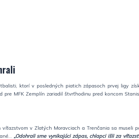
h
l
t
i
g
h
t
hrali
futbalisti, ktorí v posledných piatich zápasoch prvej ligy
od pre MFK Zemplín zariadil štvrťhodinu pred koncom Stanis
ím víťazstvom v Zlatých Moravciach a Trenčania sa museli p
ované…
„Odohrali sme vynikajúci zápas, chlapci išli za víťa