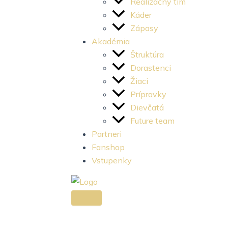
e
t
Realizačný tím
Káder
b
a
Zápasy
Akadémia
o
g
Štruktúra
Dorastenci
o
r
Žiaci
Prípravky
k
a
Dievčatá
Future team
-
m
Partneri
Fanshop
l
-
Vstupenky
i
1
g
-