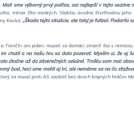
. Mali sme výborný prvý polčas, asi najlepší v tejto sezóne
tis, tréner žlto-modrých. Slabšiu úvodnú štvrťhodinu jeho 
ány Kavka.
„Škoda tejto situácie, ale taký je futbal. Podaril
 a Trenčín ani jeden, museli sa domáci zmieriť iba s remízou
 im chutil a na našu hru sa dalo pozerať. Myslím si, že aj ľu
hralo útočne až do záverečných sekúnd. Trošku som mal obavy
cenný bod, hoci sme mohli aj tri, ale nemáme sa na čo sťažov
 ktorý sa musel proti AS zaobísť bez dvoch krajných hráčov M