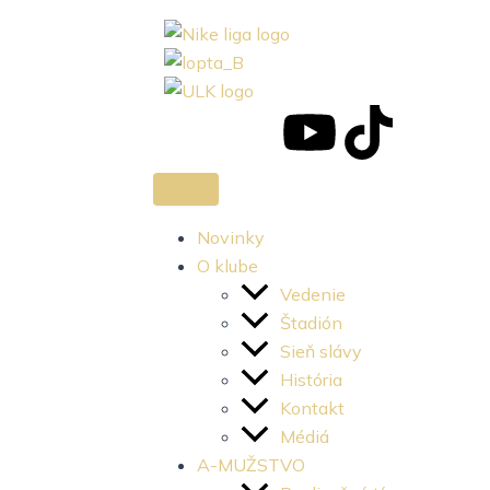
J
J
Y
T
k
k
o
i
i
i
u
k
Novinky
O klube
-
-
t
t
Vedenie
Štadión
f
i
u
o
Sieň slávy
História
a
n
b
k
Kontakt
c
s
e
Médiá
A-MUŽSTVO