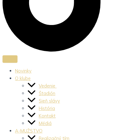
Novinky
O klube
Vedenie
Štadión
Sieň slávy
História
Kontakt
Médiá
A-MUŽSTVO
Realizačný tím