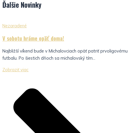
Ďalšie
Novinky
Nezaradené
V sobotu hráme opäť doma!
Najbližší víkend bude v Michalovciach opäť patriť prvoligovému
futbalu. Po šiestich dňoch sa michalovský tím...
Zobraziť viac