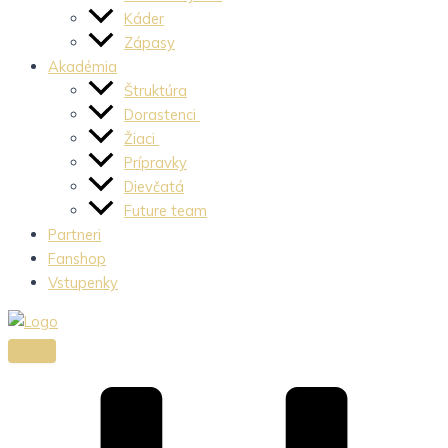
Káder
Zápasy
Akadémia
Štruktúra
Dorastenci
Žiaci
Prípravky
Dievčatá
Future team
Partneri
Fanshop
Vstupenky