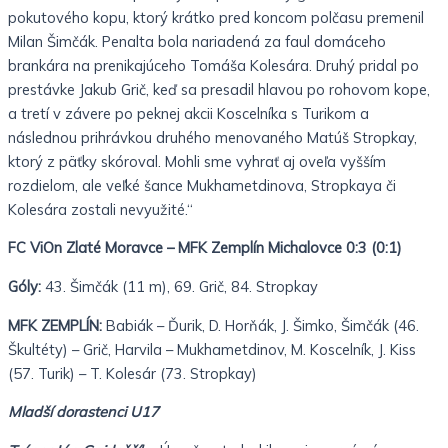
pokutového kopu, ktorý krátko pred koncom polčasu premenil
Milan Šimčák. Penalta bola nariadená za faul domáceho
brankára na prenikajúceho Tomáša Kolesára. Druhý pridal po
prestávke Jakub Grič, keď sa presadil hlavou po rohovom kope,
a tretí v závere po peknej akcii Koscelníka s Turikom a
následnou prihrávkou druhého menovaného Matúš Stropkay,
ktorý z päťky skóroval. Mohli sme vyhrať aj oveľa vyšším
rozdielom, ale veľké šance Mukhametdinova, Stropkaya či
Kolesára zostali nevyužité.“
FC ViOn Zlaté Moravce – MFK Zemplín Michalovce 0:3 (0:1)
Góly:
43. Šimčák (11 m), 69. Grič, 84. Stropkay
MFK ZEMPLÍN:
Babiák – Ďurik, D. Horňák, J. Šimko, Šimčák (46.
Škultéty) – Grič, Harvila – Mukhametdinov, M. Koscelník, J. Kiss
(57. Turik) – T. Kolesár (73. Stropkay)
Mladší dorastenci U17