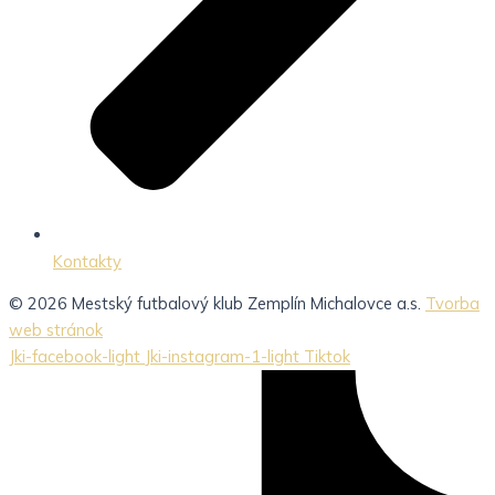
Kontakty
© 2026 Mestský futbalový klub Zemplín Michalovce a.s.
Tvorba
web stránok
Jki-facebook-light
Jki-instagram-1-light
Tiktok