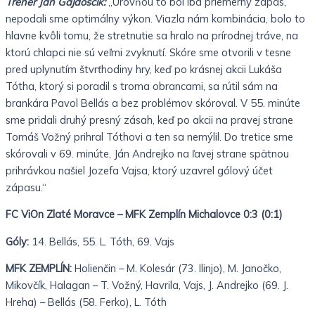
Tréner Ján Gajdoščík:
„Úrovňou to bol iba priemerný zápas,
nepodali sme optimálny výkon. Viazla nám kombinácia, bolo to
hlavne kvôli tomu, že stretnutie sa hralo na prírodnej tráve, na
ktorú chlapci nie sú veľmi zvyknutí. Skóre sme otvorili v tesne
pred uplynutím štvrťhodiny hry, keď po krásnej akcii Lukáša
Tótha, ktorý si poradil s troma obrancami, sa rútil sám na
brankára Pavol Bellás a bez problémov skóroval. V 55. minúte
sme pridali druhý presný zásah, keď po akcii na pravej strane
Tomáš Vožný prihral Tóthovi a ten sa nemýlil. Do tretice sme
skórovali v 69. minúte, Ján Andrejko na ľavej strane spätnou
prihrávkou našiel Jozefa Vajsa, ktorý uzavrel gólový účet
zápasu.“
FC ViOn Zlaté Moravce – MFK Zemplín Michalovce 0:3 (0:1)
Góly:
14. Bellás, 55. L. Tóth, 69. Vajs
MFK ZEMPLÍN:
Holienčin – M. Kolesár (73. Ilinjo), M. Janočko,
Mikovčík, Halagan – T. Vožný, Havrila, Vajs, J. Andrejko (69. J.
Hreha) – Bellás (58. Ferko), L. Tóth