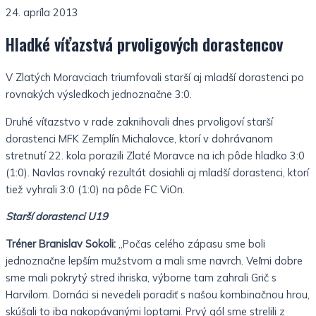
24. apríla 2013
Hladké víťazstvá prvoligových dorastencov
V Zlatých Moravciach triumfovali starší aj mladší dorastenci po
rovnakých výsledkoch jednoznačne 3:0.
Druhé víťazstvo v rade zaknihovali dnes prvoligoví starší
dorastenci MFK Zemplín Michalovce, ktorí v dohrávanom
stretnutí 22. kola porazili Zlaté Moravce na ich pôde hladko 3:0
(1:0). Navlas rovnaký rezultát dosiahli aj mladší dorastenci, ktorí
tiež vyhrali 3:0 (1:0) na pôde FC ViOn.
Starší dorastenci U19
Tréner Branislav Sokoli:
„Počas celého zápasu sme boli
jednoznačne lepším mužstvom a mali sme navrch. Veľmi dobre
sme mali pokrytý stred ihriska, výborne tam zahrali Grič s
Harvilom. Domáci si nevedeli poradiť s našou kombinačnou hrou,
skúšali to iba nakopávanými loptami. Prvý gól sme strelili z