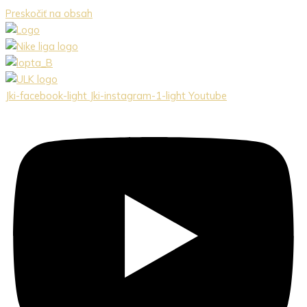
Preskočiť na obsah
Jki-facebook-light
Jki-instagram-1-light
Youtube