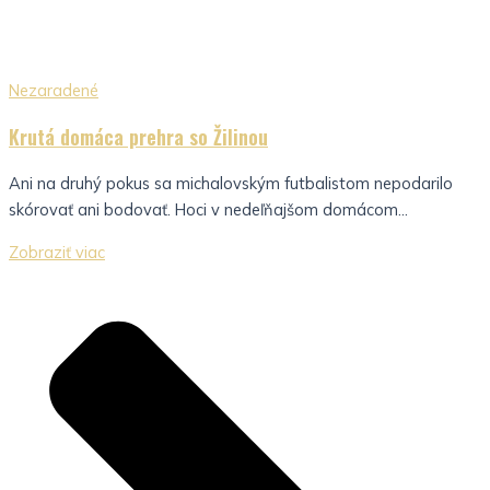
Nezaradené
Krutá domáca prehra so Žilinou
Ani na druhý pokus sa michalovským futbalistom nepodarilo
skórovať ani bodovať. Hoci v nedeľňajšom domácom...
Zobraziť viac