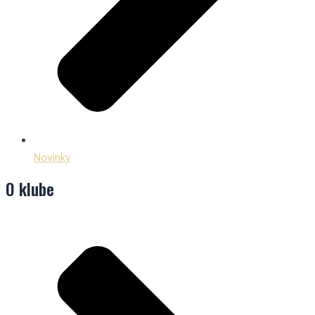
Novinky
O klube