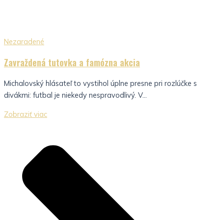
Nezaradené
Zavraždená tutovka a famózna akcia
Michalovský hlásateľ to vystihol úplne presne pri rozlúčke s
divákmi: futbal je niekedy nespravodlivý. V...
Zobraziť viac