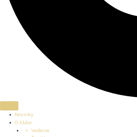
Novinky
O klube
Vedenie