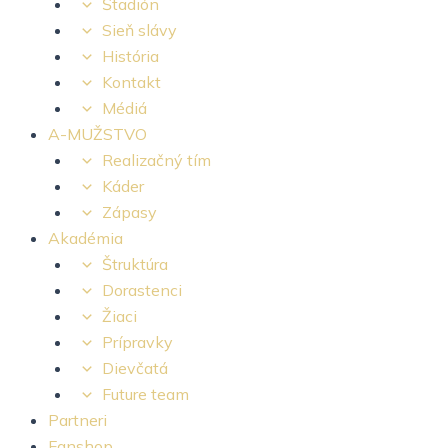
Štadión
Sieň slávy
História
Kontakt
Médiá
A-MUŽSTVO
Realizačný tím
Káder
Zápasy
Akadémia
Štruktúra
Dorastenci
Žiaci
Prípravky
Dievčatá
Future team
Partneri
Fanshop