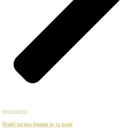
Nezaradené
Druhý turnus kempu je za nami