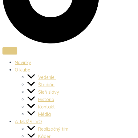
Novinky
O klube
Vedenie
Štadión
Sieň slávy
História
Kontakt
Médiá
A-MUŽSTVO
Realizačný tím
Káder