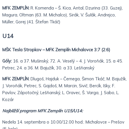
MFK ZEMPLÍN:
R. Komenda – Š. Kica, Antal, Dzurina (33. Guzej),
Magura, Oltman (63. M. Michalco), Sirák, V. Šuľák, Andrejco,
Müller, Gorej (41. Štefan Tkáč)
U14
MŠK Tesla Stropkov – MFK Zemplín Michalovce 3:7 (2:6)
Góly:
16. a 37. Mušinský, 72. A. Veselý – 4. J. Voroňák, 15. a 45.
Petrec, 24. a 36. M. Bajužík, 30. a 33. Lešňanský
MFK ZEMPLÍN:
Dlugoš, Hajduk – Černega, Šimon Tkáč, M. Bajužík,
J. Voroňák, Petrec, S. Gajdoš, M. Marcin, Sivič, Bercík, Išky, F.
Pavlov, Zápotočný, Lešňanský, L. Oravec, Š. Varga, J. Sabo, L.
Kozár
Najbližší program MFK Zemplín U15/U14:
Nedeľa 14. septembra o 10.00/12.00 hod.: Michalovce – Prešov
(5. kolo)