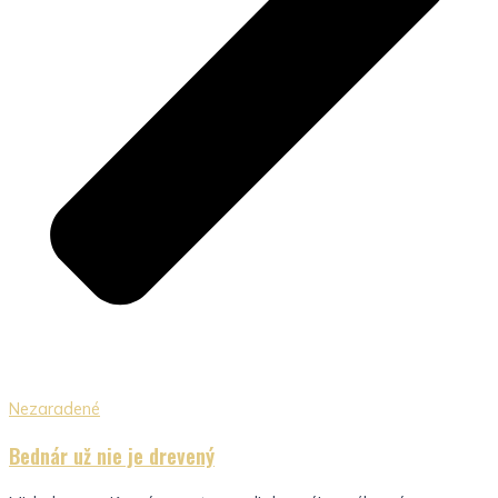
Nezaradené
Bednár už nie je drevený