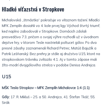
Hladké víťazstvá v Stropkove
Michalovská „štrnástka“ pokračuje vo víťaznom ťažení. Mladíci
MFK Zemplín dosiahli vo 4. kole prvej ligy Východ štvrtý triumf,
keď naplno zabodovali v Stropkove. Domácich zdolali
presvedčivo 7:3, pričom o svojej výhre rozhodli už v úvodnom
dejstve hry, v ktorom Tesle nastrieľali poltucet gólov. Po dva
presné zásahy zaznamenali Richard Petrec, Matúš Bajužík a
Patrik Lešňanský. Bez prehry je stále aj družstvo U15, ktoré na
stropkovskom trávniku zvíťazilo 4:1. Aj v tomto zápase mali
žlto-modrí dvojgólového strelca v podobe Denisa Andrejca.
U15
MŠK Tesla Stropkov – MFK Zemplín Michalovce 1:4 (1:1)
Góly:
17. R. Mikluš – 25. a 50. Andrejco, 41. Štefan Tkáč, 55.
Sirák