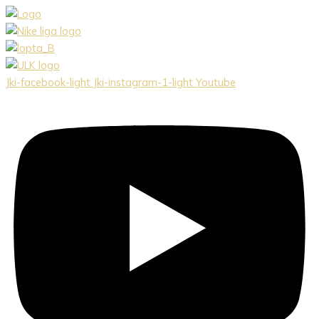
Preskočiť
na
obsah
Jki-facebook-light
Jki-instagram-1-light
Youtube