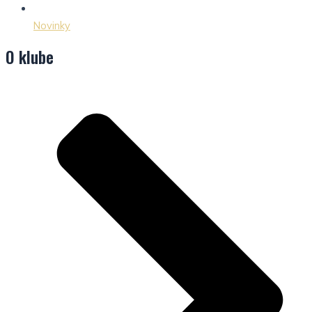
Novinky
O klube