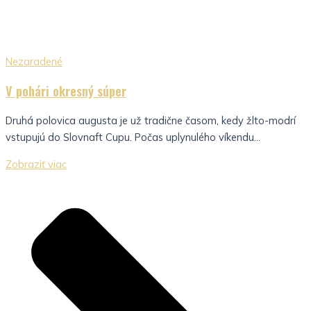
Nezaradené
V pohári okresný súper
Druhá polovica augusta je už tradične časom, kedy žlto-modrí
vstupujú do Slovnaft Cupu. Počas uplynulého víkendu...
Zobraziť viac