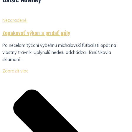
Nezaradené
Zopakovať výkon a pridať góly
Po necelom týždni vybehnú michalovskí futbalisti opäť na
vlastný trávnik. Uplynulú nedeľu odchádzali fanúšikovia
sklamaní...
Zobraziť viac