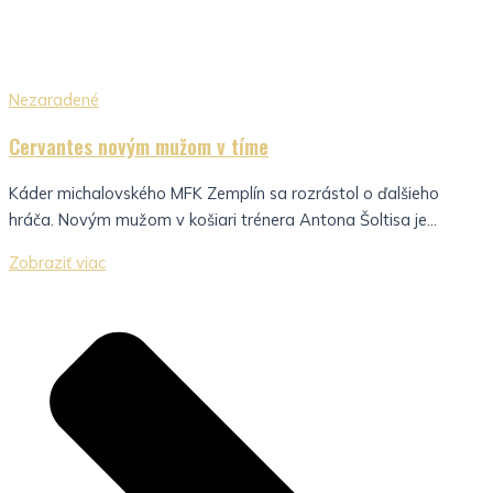
Nezaradené
Cervantes novým mužom v tíme
Káder michalovského MFK Zemplín sa rozrástol o ďalšieho
hráča. Novým mužom v košiari trénera Antona Šoltisa je...
Zobraziť viac