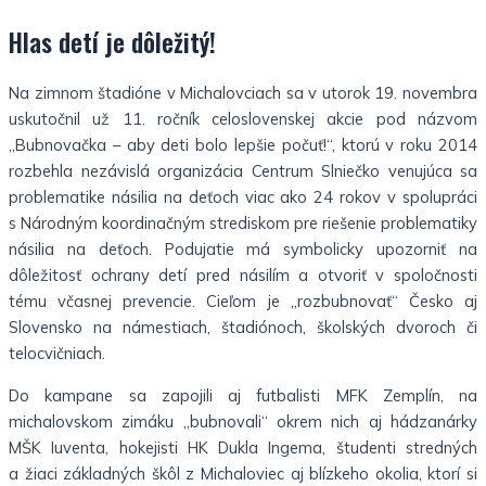
Hlas detí je dôležitý!
Na zimnom štadióne v Michalovciach sa v utorok 19. novembra
uskutočnil už 11. ročník celoslovenskej akcie pod názvom
„Bubnovačka – aby deti bolo lepšie počuť!“, ktorú v roku 2014
rozbehla nezávislá organizácia Centrum Slniečko venujúca sa
problematike násilia na deťoch viac ako 24 rokov v spolupráci
s Národným koordinačným strediskom pre riešenie problematiky
násilia na deťoch. Podujatie má symbolicky upozorniť na
dôležitosť ochrany detí pred násilím a otvoriť v spoločnosti
tému včasnej prevencie. Cieľom je ,,rozbubnovať“ Česko aj
Slovensko na námestiach, štadiónoch, školských dvoroch či
telocvičniach.
Do kampane sa zapojili aj futbalisti MFK Zemplín, na
michalovskom zimáku „bubnovali“ okrem nich aj hádzanárky
MŠK Iuventa, hokejisti HK Dukla Ingema, študenti stredných
a žiaci základných škôl z Michaloviec aj blízkeho okolia, ktorí si