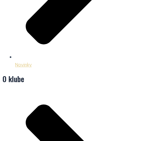
Novinky
O klube