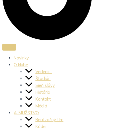
Novinky
O klube
Vedenie
Štadión
Sieň slávy
História
Kontakt
Médiá
A-MUŽSTVO
Realizačný tím
Káder