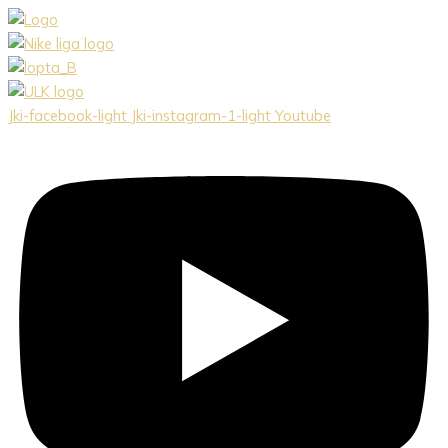
Preskočiť
na
obsah
Jki-facebook-light
Jki-instagram-1-light
Youtube