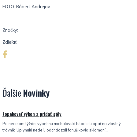
FOTO: Róbert Andrejov
Značky:
Zdieľať:
Ďalšie
Novinky
Nezaradené
Zopakovať výkon a pridať góly
Po necelom týždni vybehnú michalovskí futbalisti opäť na vlastný
trávnik. Uplynulú nedeľu odchádzali fanúšikovia sklamaní...