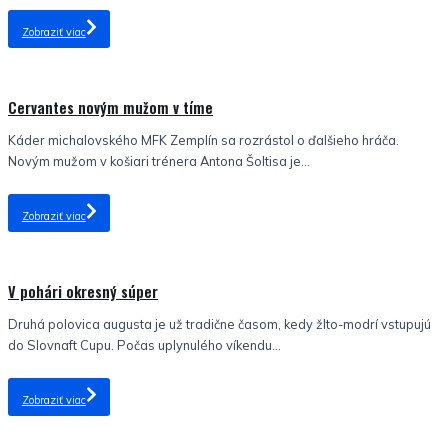
Zobraziť viac
Nezaradené
Cervantes novým mužom v tíme
Káder michalovského MFK Zemplín sa rozrástol o ďalšieho hráča.
Novým mužom v košiari trénera Antona Šoltisa je...
Zobraziť viac
Nezaradené
V pohári okresný súper
Druhá polovica augusta je už tradične časom, kedy žlto-modrí vstupujú
do Slovnaft Cupu. Počas uplynulého víkendu...
Zobraziť viac