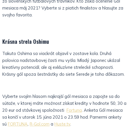
zo slovenských futbalových trávnikov. Kto získa ocenenie Gól
mesiaca máj 2021? Vyberte si z piatich finalistov a hlasujte za
svojho favorita.
Krásna strela Oshimu
Takuto Oshima sa viackrát objavil v zostave kola. Druhá
polovica nadstavbovej časti mu vyšla. Mladý Japonec ukázal
kreatívny potenciál, ale aj exkluzívne strelecké schopnosti.
Krásny gól spoza šestnástky do siete Serede je toho dôkazom.
Vyberte svojím hlasom najkrajší gól mesiaca a zapojte sa do
súťaže, v ktorej máte možnosť získať kredity v hodnote 50, 30 a
20 eur od stávkovej spoločnosti
Fortuna
. Anketa Gól mesiaca
sa končí v utorok 15. júna 2021 o 23.59 hod. Parnermi ankety
sú
FORTUNA
,
R-Gol.com
a
Huste.tv
.