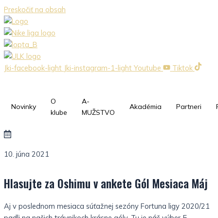
Preskočiť na obsah
Jki-facebook-light
Jki-instagram-1-light
Youtube
Tiktok
O
A-
Novinky
Akadémia
Partneri
klube
MUŽSTVO
10. júna 2021
Hlasujte za Oshimu v ankete Gól Mesiaca Máj
Aj v poslednom mesiaca súťažnej sezóny Fortuna ligy 2020/21
padli na našich trávnikoch krásne góly. Tu je náš výber 5