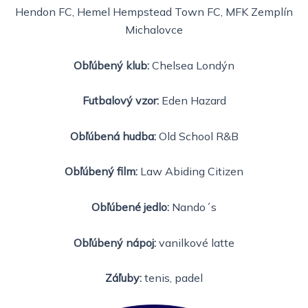
Hendon FC, Hemel Hempstead Town FC, MFK Zemplín
Michalovce
Obľúbený klub:
Chelsea Londýn
Futbalový vzor:
Eden Hazard
Obľúbená hudba:
Old School R&B
Obľúbený film:
Law Abiding Citizen
Obľúbené jedlo:
Nando´s
Obľúbený nápoj:
vanilkové latte
Záľuby:
tenis, padel