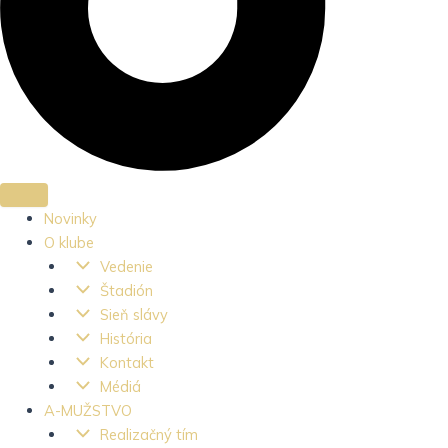
Novinky
O klube
Vedenie
Štadión
Sieň slávy
História
Kontakt
Médiá
A-MUŽSTVO
Realizačný tím