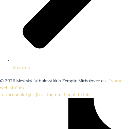
Kontakty
© 2026 Mestský futbalový klub Zemplín Michalovce a.s.
Tvorba
web stránok
Jki-facebook-light
Jki-instagram-1-light
Tiktok