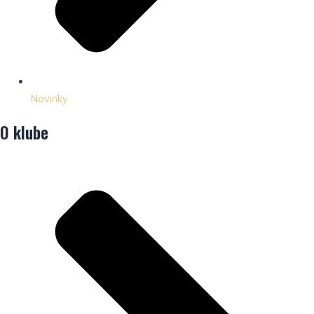
Novinky
O klube