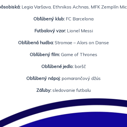
pôsobiská:
Legia Varšava, Ethnikos Achnas, MFK Zemplín Mi
Obľúbený klub:
FC Barcelona
Futbalový vzor:
Lionel Messi
Obľúbená hudba:
Stromae – Alors on Danse
Obľúbený film:
Game of Thrones
Obľúbené jedlo:
boršč
Obľúbený nápoj:
pomarančový džús
Záľuby:
sledovanie futbalu