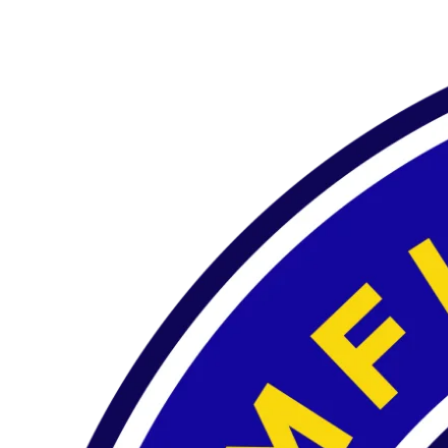
Preskočiť
na
obsah