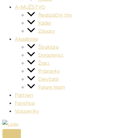
A-MUŽSTVO
Realizačný tím
Káder
Zápasy
Akadémia
Štruktúra
Dorastenci
Žiaci
Prípravky
Dievčatá
Future team
Partneri
Fanshop
Vstupenky