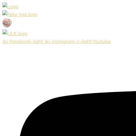
Preskočiť
na
obsah
Jki-facebook-light
Jki-instagram-1-light
Youtube