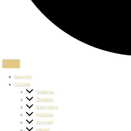
Novinky
O klube
Vedenie
Štadión
Sieň slávy
História
Kontakt
Médiá