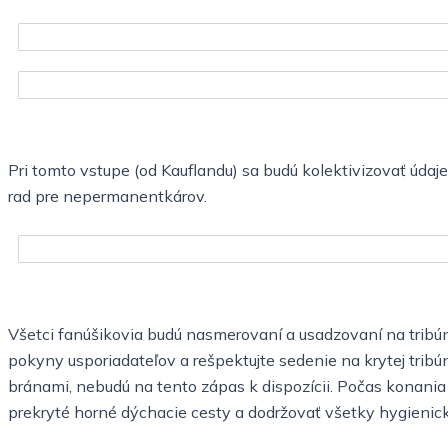
Pri tomto vstupe (od Kauflandu) sa budú kolektivizovať údaj
rad pre nepermanentkárov.
Všetci fanúšikovia budú nasmerovaní a usadzovaní na tribún
pokyny usporiadateľov a rešpektujte sedenie na krytej tribún
bránami, nebudú na tento zápas k dispozícii. Počas konania 
prekryté horné dýchacie cesty a dodržovať všetky hygienick