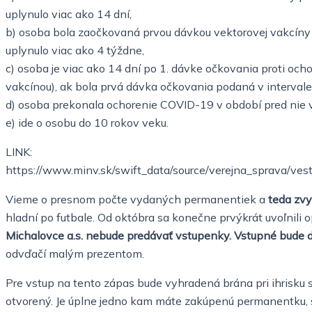
uplynulo viac ako 14 dní,
b) osoba bola zaočkovaná prvou dávkou vektorovej vakcíny p
uplynulo viac ako 4 týždne,
c) osoba je viac ako 14 dní po 1. dávke očkovania proti o
vakcínou), ak bola prvá dávka očkovania podaná v interval
d) osoba prekonala ochorenie COVID-19 v období pred nie 
e) ide o osobu do 10 rokov veku.
LINK:
https://www.minv.sk/swift_data/source/verejna_sprava/ve
Vieme o presnom počte vydaných permanentiek a
teda zvy
hladní po futbale. Od októbra sa konečne prvýkrát uvoľnili o
Michalovce a.s. nebude predávať vstupenky.
Vstupné bude d
odvďačí malým prezentom.
Pre vstup na tento zápas bude vyhradená brána pri ihrisku s
otvorený. Je úplne jedno kam máte zakúpenú permanentku, se