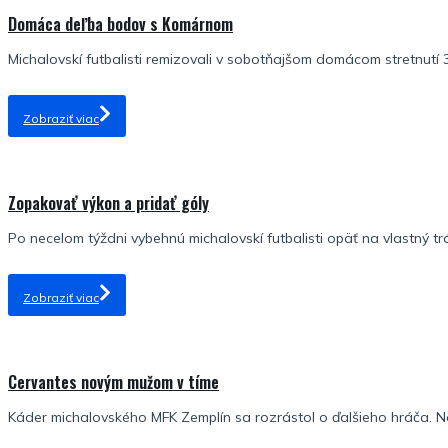
Domáca deľba bodov s Komárnom
Michalovskí futbalisti remizovali v sobotňajšom domácom stretnutí 3.
Zobraziť viac
Zopakovať výkon a pridať góly
Po necelom týždni vybehnú michalovskí futbalisti opäť na vlastný tr
Zobraziť viac
Cervantes novým mužom v tíme
Káder michalovského MFK Zemplín sa rozrástol o ďalšieho hráča. No