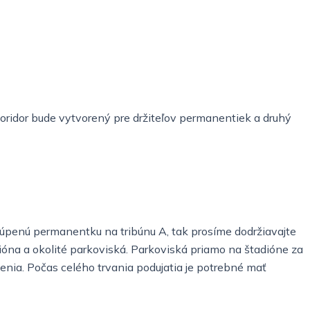
 koridor bude vytvorený pre držiteľov permanentiek a druhý
kúpenú permanentku na tribúnu A, tak prosíme dodržiavajte
dióna a okolité parkoviská. Parkoviská priamo na štadióne za
venia. Počas celého trvania podujatia je potrebné mať