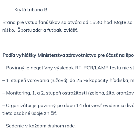
Krytá tribúna B
Brána pre vstup fanúšikov sa otvára od 15:30 hod. Majte s
rúško. Športu zdar a futbalu zvlášť.
Podľa vyhlášky Ministerstva zdravotníctva pre účasť na špo
– Povinný je negatívny výsledok RT-PCR/LAMP testu nie sta
– 1. stupeň varovania (ružová): do 25 % kapacity hľadiska, max
– Monitoring, 1. a 2. stupeň ostražitosti (zelená, žltá, oran
– Organizátor je povinný po dobu 14 dní viesť evidenciu div
tieto osobné údaje zničiť.
– Sedenie v každom druhom rade.