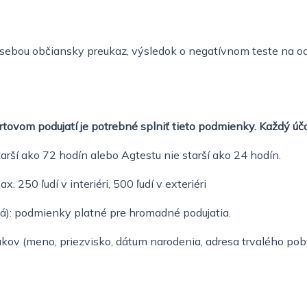
o sebou občiansky preukaz, výsledok o negatívnom teste na 
rtovom podujatí je potrebné splniť tieto podmienky. Každý úč
rší ako 72 hodín alebo Agtestu nie starší ako 24 hodín.
. 250 ľudí v interiéri, 500 ľudí v exteriéri
žová): podmienky platné pre hromadné podujatia.
ákov (meno, priezvisko, dátum narodenia, adresa trvalého poby