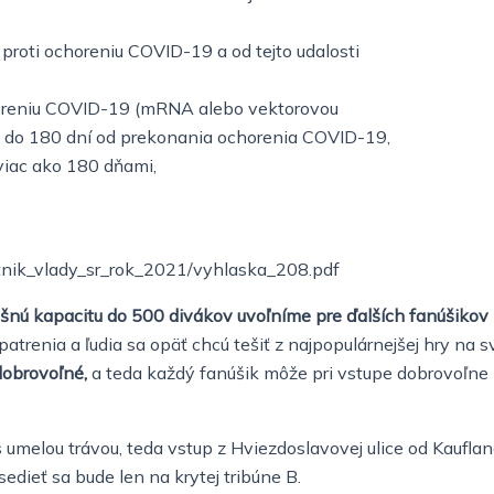
roti ochoreniu COVID-19 a od tejto udalosti
choreniu COVID-19 (mRNA alebo vektorovou
e do 180 dní od prekonania ochorenia COVID-19,
viac ako 180 dňami,
stnik_vlady_sr_rok_2021/vyhlaska_208.pdf
šnú kapacitu do 500 divákov uvoľníme pre ďalších fanúšikov
patrenia a ľudia sa opäť chcú tešiť z najpopulárnejšej hry na 
obrovoľné,
a teda každý fanúšik môže pri vstupe dobrovoľne p
 umelou trávou, teda vstup z Hviezdoslavovej ulice od Kaufla
dieť sa bude len na krytej tribúne B.