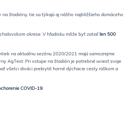
 na štadióny, tie sa týkajú aj nášho najbližšieho domáceho
ichalovskom okrese. V hľadisku môže byť zatiaľ
len 500
nentiek na aktuálnu sezónu 2020/2021 majú samozrejme
y AgTest. Pri vstupe na štadión je potrebné uviesť svoje
mať všetci diváci prekryté horné dýchacie cesty rúškom a
i ochorenie COVID-19
.