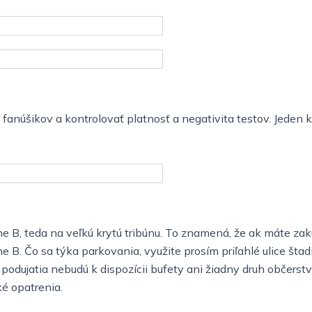
e fanúšikov a kontrolovať platnosť a negativita testov. Jeden
e B, teda na veľkú krytú tribúnu. To znamená, že ak máte za
e B. Čo sa týka parkovania, využite prosím priľahlé ulice šta
podujatia nebudú k dispozícii bufety ani žiadny druh občerst
é opatrenia.