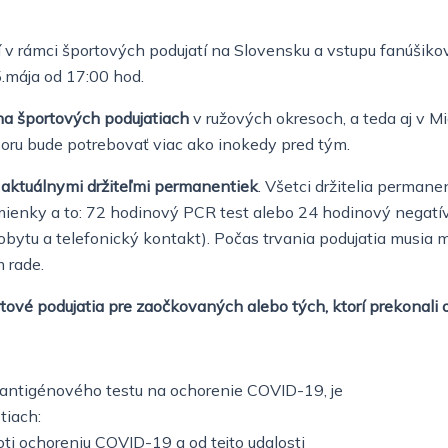
 v rámci športových podujatí na Slovensku a vstupu fanúšikov
.mája od 17:00 hod.
a športových podujatiach
v ružových okresoch, a teda aj v M
odporu bude potrebovať viac ako inokedy pred tým.
 aktuálnymi držiteľmi permanentiek
. Všetci držitelia perma
mienky a to: 72 hodinový PCR test alebo 24 hodinový negatívn
obytu a telefonický kontakt). Počas trvania podujatia musia 
 rade.
tové podujatia pre zaočkovaných alebo tých, ktorí prekonal
antigénového testu na ochorenie COVID-19, je
tiach:
i ochoreniu COVID-19 a od tejto udalosti