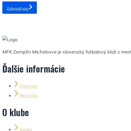
Zobraziť viac
MFK Zemplín Michalovce je slovenský futbalový klub z mesta
Ďalšie informácie
Partneri
Novinky
O klube
Káder