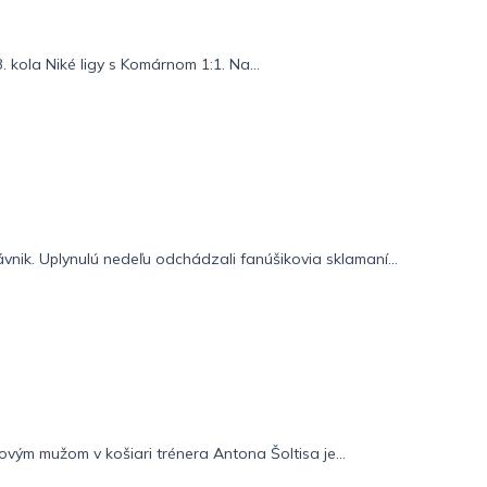
 kola Niké ligy s Komárnom 1:1. Na...
ávnik. Uplynulú nedeľu odchádzali fanúšikovia sklamaní...
vým mužom v košiari trénera Antona Šoltisa je...