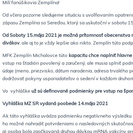
Milí fanúšikovia Zemplína!
Od včera pozorne sledujeme situáciu s uvoľňovaním opatrení
zápasu Zemplína so Sereďou, ktorý sa uskutoční v sobotu 15
Od Soboty 15.mája 2021 je možná prítomnosť obecenstva n
divákov
, ale aj to je vždy lepšie ako nikto. Zemplín túto p
MFK Zemplín Michalovce túto
kapacitu chce naplniť hlavne
vstup na štadión povolený a zaručený, ale musia splniť pod
údaje (meno, priezvisko, dátum narodenia, adresa trvalého p
dodržovať pokyny usporiadateľov o sedení v každom druhom
Vo vyhláške
už sú definované podmienky pre vstup na špor
Vyhláška MZ SR vydaná poobede 14.mája 2021
Ak táto vyhláška uvádza podmienku negatívneho výsledku 
ho možné nahradiť potvrdeniami o nasledovných skutočnos
a) osoba bola zaočkovaná druhou dávkou mRNA vakcíny prot