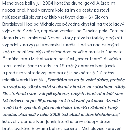
Michalovce boli v júli 2004 konečne druholigové! A žreb im
naozaj prial, hneď v prvom kole sa im do cesty postavil
najúspešnejší slovenský klub všetkých čias – ŠK Slovan
Bratislava! Hoci sa Michalovce pôvodne chystali na treťoligový
výjazd do Svidníka, napokon zamierili na Tehelné pole. Tam bol
doma krízou zmietaný Slovan, ktorý práve historicky prvýkrát
vypadol z najvyššej slovenskej súťaže. Hoci sa nad belasými
začalo pozitívne blýskať príchodom nového majiteľa Ľudovíta
Černáka, proti Michalovciam nastúpil „kinder team“. Aj vďaka
tomu dostal šancu vtedy len 18-ročný obranca Ivan Janek
a pred ním v stredovej formácii ešte neznámejší 17-ročný
mladík Marek Hamšík.
„Pamätám sa na to veľmi dobre, pretože
na svoj prvý súboj medzi seniormi v kariére nezabudnem nikdy.
Do stretnutia sme vstúpili výborne, prvých dvadsať minút sme
Michalovce nepustili pomaly za ich vlastné pokutové územie
a náš tlak vyvrcholil gólom útočníka Tomáša Slobodu, ktorý
zhodou okolností v roku 2008 tiež obliekal dres Michaloviec,“
listoval v pamäti Ivan Janek, ktorého prvý súboj v drese
bratislavského Slovana bol pre súpera z Michaloviec zároveň