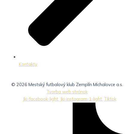
Kontakty
© 2026 Mestský futbalový klub Zemplín Michalovce a.s.
Tvorba web stránok
Jki-facebook-light
Jki-instagram-1-light
Tiktok