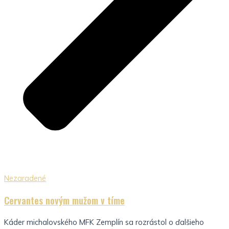
Nezaradené
Cervantes novým mužom v tíme
Káder michalovského MFK Zemplín sa rozrástol o ďalšieho