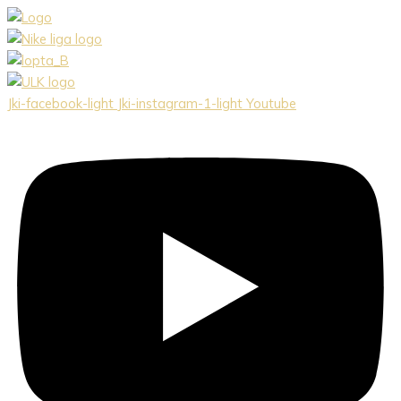
Preskočiť
na
obsah
Jki-facebook-light
Jki-instagram-1-light
Youtube