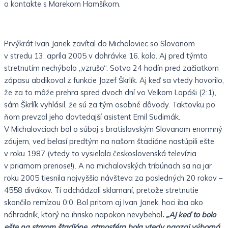
o kontakte s Marekom Hamšíkom.
Prvýkrát Ivan Janek zavítal do Michaloviec so Slovanom
v stredu 13. apríla 2005 v dohrávke 16. kola. Aj pred týmto
stretnutím nechýbalo „vzrušo“. Sotva 24 hodín pred začiatkom
zápasu abdikoval z funkcie Jozef Škrlík. Aj keď sa vtedy hovorilo,
že za to môže prehra spred dvoch dní vo Veľkom Lapáši (2:1),
sám Škrlík vyhlásil, že sú za tým osobné dôvody. Taktovku po
ňom prevzal jeho dovtedajší asistent Emil Sudimák.
V Michalovciach bol o súboj s bratislavským Slovanom enormný
záujem, veď belasí predtým na našom štadióne nastúpili ešte
v roku 1987 (vtedy to vysielala československá televízia
v priamom prenose!). A na michalovských tribúnach sa na jar
roku 2005 tiesnila najvyššia návšteva za posledných 20 rokov –
4558 divákov. Tí odchádzali sklamaní, pretože stretnutie
skončilo remízou 0:0. Bol pritom aj Ivan Janek, hoci iba ako
náhradník, ktorý na ihrisko napokon nevybehol
. „Aj keď to bolo
ešte na starom štadióne, atmosféra bola vtedy naozaj výborná.