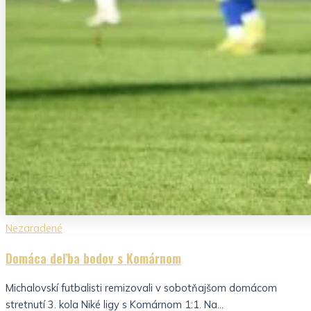
Nezaradené
Domáca deľba bodov s Komárnom
Michalovskí futbalisti remizovali v sobotňajšom domácom
stretnutí 3. kola Niké ligy s Komárnom 1:1. Na...