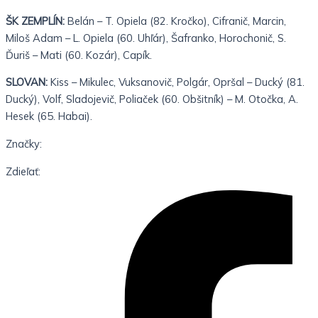
ŠK ZEMPLÍN:
Belán – T. Opiela (82. Kročko), Cifranič, Marcin,
Miloš Adam – L. Opiela (60. Uhľár), Šafranko, Horochonič, S.
Ďuriš – Mati (60. Kozár), Capík.
SLOVAN:
Kiss – Mikulec, Vuksanovič, Polgár, Opršal – Ducký (81.
Ducký), Volf, Sladojevič, Poliaček (60. Obšitník) – M. Otočka, A.
Hesek (65. Habai).
Značky:
Zdieľať: