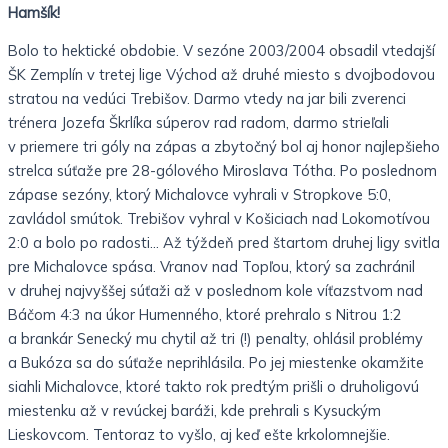
Hamšík!
Bolo to hektické obdobie. V sezóne 2003/2004 obsadil vtedajší
ŠK Zemplín v tretej lige Východ až druhé miesto s dvojbodovou
stratou na vedúci Trebišov. Darmo vtedy na jar bili zverenci
trénera Jozefa Škrlíka súperov rad radom, darmo strieľali
v priemere tri góly na zápas a zbytočný bol aj honor najlepšieho
strelca súťaže pre 28-gólového Miroslava Tótha. Po poslednom
zápase sezóny, ktorý Michalovce vyhrali v Stropkove 5:0,
zavládol smútok. Trebišov vyhral v Košiciach nad Lokomotívou
2:0 a bolo po radosti… Až týždeň pred štartom druhej ligy svitla
pre Michalovce spása. Vranov nad Topľou, ktorý sa zachránil
v druhej najvyššej súťaži až v poslednom kole víťazstvom nad
Báčom 4:3 na úkor Humenného, ktoré prehralo s Nitrou 1:2
a brankár Senecký mu chytil až tri (!) penalty, ohlásil problémy
a Bukóza sa do súťaže neprihlásila. Po jej miestenke okamžite
siahli Michalovce, ktoré takto rok predtým prišli o druholigovú
miestenku až v revúckej baráži, kde prehrali s Kysuckým
Lieskovcom. Tentoraz to vyšlo, aj keď ešte krkolomnejšie.