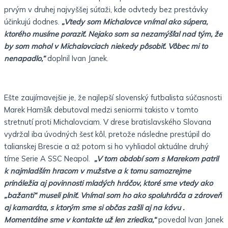
prvým v druhej najvyššej súťaži, kde odvtedy bez prestávky
účinkujú dodnes.
„Vtedy som Michalovce vnímal ako súpera,
ktorého musíme poraziť. Nejako som sa nezamýšľal nad tým, že
by som mohol v Michalovciach niekedy pôsobiť. Vôbec mi to
nenapadlo,“
doplnil Ivan Janek.
Ešte zaujímavejšie je, že najlepší slovenský futbalista súčasnosti
Marek Hamšík debutoval medzi seniormi takisto v tomto
stretnutí proti Michalovciam. V drese bratislavského Slovana
vydržal iba úvodných šesť kôl, pretože následne prestúpil do
talianskej Brescie a až potom si ho vyhliadol aktuálne druhý
tíme Serie A SSC Neapol.
„V tom období som s Marekom patril
k najmladším hracom v mužstve a k tomu samozrejme
prináležia aj povinnosti mladých hráčov, ktoré sme vtedy ako
„bažanti“ museli plniť. Vnímal som ho ako spoluhráča a zároveň
aj kamaráta, s ktorým sme si občas zašli aj na kávu .
Momentálne sme v kontakte už len zriedka,“
povedal Ivan Janek