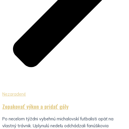
Nezaradené
Zopakovať výkon a pridať góly
Po necelom týždni vybehnú michalovskí futbalisti opäť na
vlastný trávnik. Uplynulú nedeľu odchádzali fanúšikovia