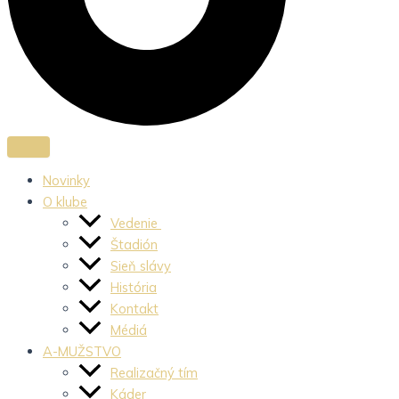
Novinky
O klube
Vedenie
Štadión
Sieň slávy
História
Kontakt
Médiá
A-MUŽSTVO
Realizačný tím
Káder