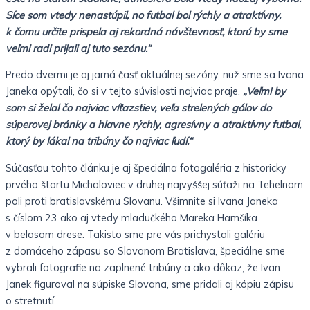
Síce som vtedy nenastúpil, no futbal bol rýchly a atraktívny,
k čomu určite prispela aj rekordná návštevnosť, ktorú by sme
veľmi radi prijali aj tuto sezónu.“
Predo dvermi je aj jarná časť aktuálnej sezóny, nuž sme sa Ivana
Janeka opýtali, čo si v tejto súvislosti najviac praje.
„Veľmi by
som si želal čo najviac víťazstiev, veľa strelených gólov do
súperovej bránky a hlavne rýchly, agresívny a atraktívny futbal,
ktorý by lákal na tribúny čo najviac ľudí.“
Súčasťou tohto článku je aj špeciálna fotogaléria z historicky
prvého štartu Michaloviec v druhej najvyššej súťaži na Tehelnom
poli proti bratislavskému Slovanu. Všimnite si Ivana Janeka
s číslom 23 ako aj vtedy mladučkého Mareka Hamšíka
v belasom drese. Takisto sme pre vás prichystali galériu
z domáceho zápasu so Slovanom Bratislava, špeciálne sme
vybrali fotografie na zaplnené tribúny a ako dôkaz, že Ivan
Janek figuroval na súpiske Slovana, sme pridali aj kópiu zápisu
o stretnutí.