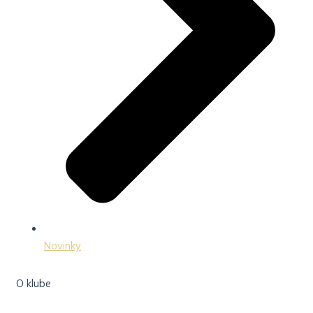
Novinky
O klube