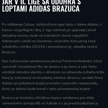
JAR V II. LIGE SA ODOHRÁ S
LOPTAMI ADIDAS BRAZUCA
Po obľúbenej Cafuse, tohtoročnom type lopty z dielne Adidas, s
ktorou corgoňligisti i tímy 2. ligy odohrali jar uplynulej i jeseň
aktuálnej sezóny, bude na trávnikoch dvoch najvyšších
futbalových súťaží na Slovensku od prvého kola jarnej časti
súťažného ročníka 2013/14 v permanencii jej „mladšia sestra“
Brazuca.
Kým Cafusa bola vyrobená pre júnový Pohár konfederácii, ktorý
vyvrcholil v brazílskom Rio de Janeiro a jej meno a sýte farby
odrážali národnú identitu s dôrazom na súhvezdie Južného kríža,
ktorý je zobrazený na brazílskej zástave, Brazucu vyrobila firma
Adidas pri príležitosti budúcoročného svetového šampionátu,
ktorý sa takisto bude konať v tejto juhoamerickej krajine.
Brazuca je trinástou oficiálnou loptou vyrobenou pre účely
záverečného turnaja MS vo futbale a s jej predchodkyňami ju