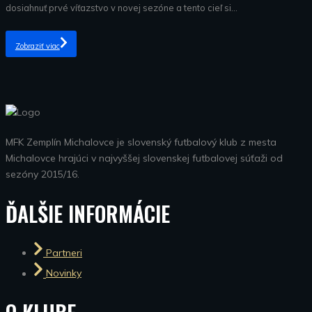
dosiahnuť prvé víťazstvo v novej sezóne a tento cieľ si...
Zobraziť viac
MFK Zemplín Michalovce je slovenský futbalový klub z mesta
Michalovce hrajúci v najvyššej slovenskej futbalovej súťaži od
sezóny 2015/16.
ĎALŠIE INFORMÁCIE
Partneri
Novinky