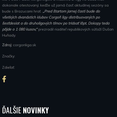
dokonale otestovaný, keďže už jarná časť aktuálnej sezóny sa
bude s Brazucami hrať.
„Pred štartom jarnej časti bude do
všetkých dvanástich klubov Corgoň ligy distribuovaných po
šesťdesiat a do druholigových tímov po tridsať lôpt. Dokopy teda
pôjde o 1 080 kusov,“
prezradil riaditeľ republikových súťaží Dušan
Huňady.
Zdroj:
corgonliga.sk
Značky:
Zdieľať:
ĎALŠIE
NOVINKY