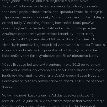
spája jedno – má byť, ako inak najlepšia v histórii. Slovo
„brazuca“ je hovorový výraz a znamená „brazílsky“, zároveň v
sebe nesie popis hrdosti brazílskeho spôsobu života. Jej dizajn je
inšpirovaný meandrami veľrieky Amazon v odtieni modrej, zlatej a
zelenej farby. V tradičnej farebnej kombinácii, ktorú používa
národný výber Brazílie teda zlatá nahradila žltú, čo je akýmsi
vizuálnym odprezentovaním ambícií kanárikov. Lopta, ktorej
hmotnosť je 437 g a má obvod 69 cm, je zložená zo šiestich
identických panelov, čo je napríklad v porovnaní s loptou Telstar, s
ktorou sa hral svetový šampionát v roku 1970, výrazne nižšie
číslo, keďže v tom čase výrobcovia použili až tridsaťdva kusov.
Názov Brazuca bol zvolený v septembri roku 2012 po verejnom
hlasovaní v Brazílii, do ktorého sa zapojil jeden milión futbalových
fanúšikov, ktorí mali na výber aj z ďalších dvoch: Bossa Nova a
Carnavalesca. Víťazný názov napokon dostal 77,8 % zo všetkých
hlasov.
No kým najnovší kúsok z dielne Adidas absolvuje skutočnú
premiéru až 12. júna 2014 v otváracom zápase finálového turnaja
MS v Sao Paulo, corgoňligisti a mužstvá 2. ligy ho budú mať