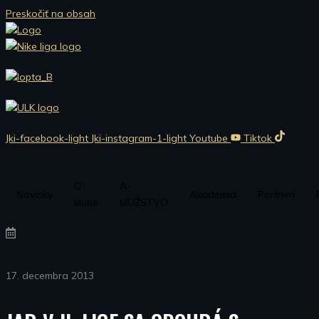
Preskočiť na obsah
Jki-facebook-light
Jki-instagram-1-light
Youtube
Tiktok
O
A-
Novinky
Akadémia
Partneri
klube
MUŽSTVO
17. decembra 2013