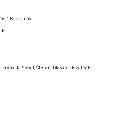
 Vasiľ, Bamburák
rák
2, Terpák, K. Sabol, Štefan, Blaško, Novotňák