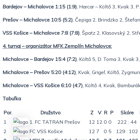
Bardejov – Michalovce 1:15 (1:9)
, Harcar – Költő 3, Kvak 3, P
Prešov – Michalovce 10:5 (5:2)
, Čepiga 2, Brindzko 2, Štefan
VSS Košice – Michalovce 7:8 (7:8)
, Špatz 2, Klasovský 2, Stř
4. turnaj – organizátor MFK Zemplín Michalovce:
Michalovce – Bardejov 15:4 (7:2)
, Költő 5, D. Toma 3, Kvak 3
Michalovce – Prešov 5:20 (4:12)
, Kvak, Grigeľ, Költő, Zygmun
Michalovce – VSS Košice 6:10 (4:7)
, Költő 4, Kvak, Bamburák
Tabuľka
Por.
Družstvo
Z
V
R
P
Skóre
1
1. FC TATRAN Prešov
12
12
0
0
222 : 44
2
FC VSS Košice
12
7
0
5
129 : 102