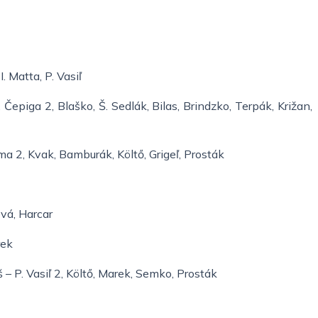
. Matta, P. Vasiľ
, Čepiga 2, Blaško, Š. Sedlák, Bilas, Brindzko, Terpák, Križan,
oma 2, Kvak, Bamburák, Költő, Grigeľ, Prosták
ová, Harcar
rek
š – P. Vasiľ 2, Költő, Marek, Semko, Prosták