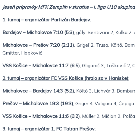
Jeseň prípravky MFK Zemplín v skratke – I. liga U10 skupin
1. turnaj – organizátor Partizán Bardejov:
Bardejov – Michalovce 7:10 (5:3)
, góly: Sentivani 2, Kuľka 2
Michalovce – Prešov 7:20 (2:11)
, Grigeľ 2, Trusa, Költő, Ba
Gmitter, Hopkovič
VSS Košice – Michalovce 11:7 (6:5)
, Gliganič 3, Taškovič 2,
2. turnaj – organizátor FC VSS Košice (hralo sa v Haniske):
Michalovce – Bardejov 14:3 (5:2)
, Költő 3, Lichvár 3, Bambu
Prešov – Michalovce 19:3 (19:3)
, Griger 4, Valigura 4, Čepig
VSS Košice – Michalovce 11:6 (6:2)
, Müller 2, Mičian 2, Pol
3. turnaj – organizátor 1. FC Tatran Prešov: