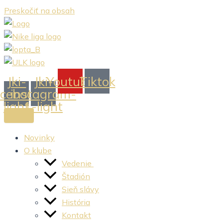
Preskočiť na obsah
Jki-
Jki-
Youtube
Tiktok
acebook-
instagram-
light
1-light
Novinky
O klube
Vedenie
Štadión
Sieň slávy
História
Kontakt