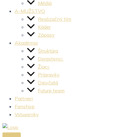
Médiá
A-MUŽSTVO
Realizačný tím
Káder
Zápasy
Akadémia
Štruktúra
Dorastenci
Žiaci
Prípravky
Dievčatá
Future team
Partneri
Fanshop
Vstupenky