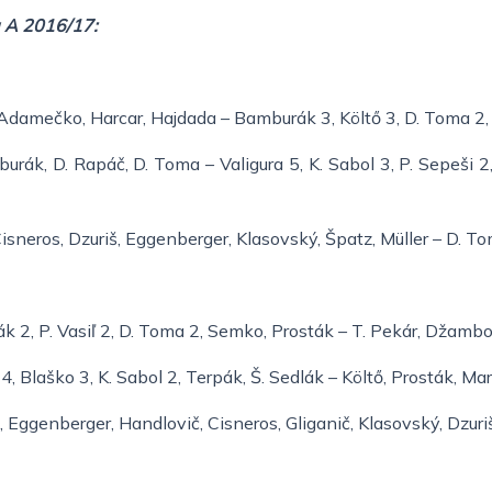
a A 2016/17:
, Adamečko, Harcar, Hajdada – Bamburák 3, Költő 3, D. Toma 2, I
mburák, D. Rapáč, D. Toma – Valigura 5, K. Sabol 3, P. Sepeši 2
 Cisneros, Dzuriš, Eggenberger, Klasovský, Špatz, Müller – D. T
rák 2, P. Vasiľ 2, D. Toma 2, Semko, Prosták – T. Pekár, Džamb
a 4, Blaško 3, K. Sabol 2, Terpák, Š. Sedlák – Költő, Prosták, Ma
ča, Eggenberger, Handlovič, Cisneros, Gliganič, Klasovský, Dzuri