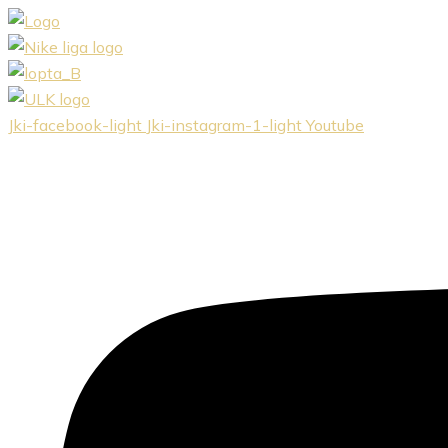
Preskočiť
na
obsah
Jki-facebook-light
Jki-instagram-1-light
Youtube