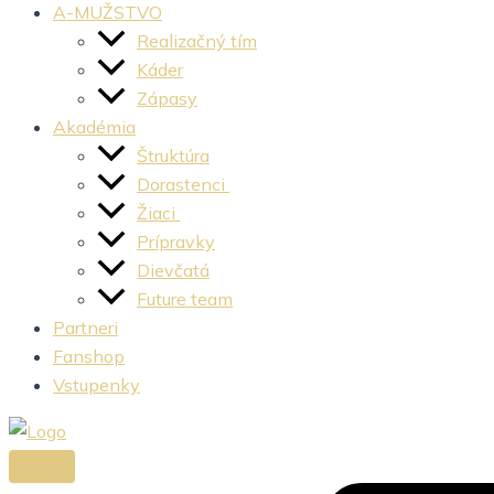
A-MUŽSTVO
Realizačný tím
Káder
Zápasy
Akadémia
Štruktúra
Dorastenci
Žiaci
Prípravky
Dievčatá
Future team
Partneri
Fanshop
Vstupenky