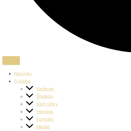
Novinky
O klube
Vedenie
Štadión
Sieň slávy
História
Kontakt
Médiá