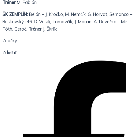
Tréner
M. Fabián
ŠK ZEMPLÍN:
Belán – J. Kročko, M. Nemčík, G. Horvat, Semanco –
Ruskovský (46. D. Vasiľ), Tomovčík, J. Marcin, A. Devečka – Mir.
Tóth, Geroč.
Tréner
J. Škrlík
Značky:
Zdieľať: