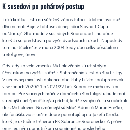
K susedovi po pohárový postup
Takú krátku cestu na súťažný zápas futbalisti Michaloviec už
dlho nemali. Boje v tohtosezónnej edícii Slovnaft Cupu
odštartujú žlto-modrí v susedných Sobranciach, na pôde
ktorých sa predstavia po vyše dvadsiatich rokoch. Naposledy
tam nastúpili ešte v marci 2004, kedy oba celky pôsobili na
treťoligovej úrovni.
Odvtedy sa veľa zmenilo. Michalovčania sú už stálym
účastníkom najvyššej súťaže, Sobrančania klesli do štvrtej ligy.
V nedávnej minulosti dokonca oba kluby blízko spolupracovali –
v sezónach 2020/21 a 2021/22 boli Sobrance michalovskou
farmou. Pre viacerých hráčov domáceho štvrtoligistu bude mať
stredajší duel špecifickejšiu príchuť, keďže svojho času si obliekali
dres Michaloviec. Najznámejší sú Miloš Adam či Martin Hreško,
ale fanúšikovia si určite dobre pamätajú aj na Jozefa Kročka,
ktorý je aktuálne trénerom FK Sobrance-Sobranecko. A práve
on je jediným pamätníkom spomínaného posledného