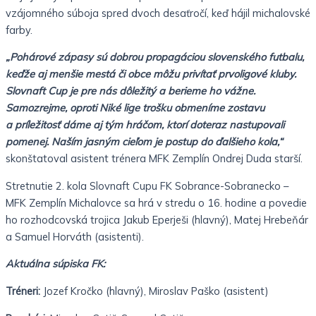
vzájomného súboja spred dvoch desaťročí, keď hájil michalovské
farby.
„Pohárové zápasy sú dobrou propagáciou slovenského futbalu,
keďže aj menšie mestá či obce môžu privítať prvoligové kluby.
Slovnaft Cup je pre nás dôležitý a berieme ho vážne.
Samozrejme, oproti Niké lige trošku obmeníme zostavu
a príležitosť dáme aj tým hráčom, ktorí doteraz nastupovali
pomenej. Naším jasným cieľom je postup do ďalšieho kola,“
skonštatoval asistent trénera MFK Zemplín Ondrej Duda starší.
Stretnutie 2. kola Slovnaft Cupu FK Sobrance-Sobranecko –
MFK Zemplín Michalovce sa hrá v stredu o 16. hodine a povedie
ho rozhodcovská trojica Jakub Eperješi (hlavný), Matej Hrebeňár
a Samuel Horváth (asistenti).
Aktuálna súpiska FK:
Tréneri:
Jozef Kročko (hlavný), Miroslav Paško (asistent)