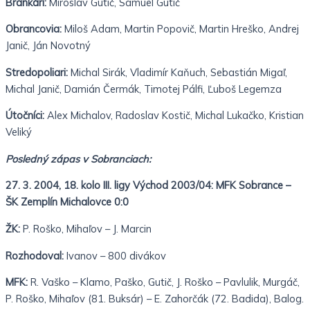
Brankári:
Miroslav Gutič, Samuel Gutič
Obrancovia:
Miloš Adam, Martin Popovič, Martin Hreško, Andrej
Janič, Ján Novotný
Stredopoliari:
Michal Sirák, Vladimír Kaňuch, Sebastián Migaľ,
Michal Janič, Damián Čermák, Timotej Pálfi, Ľuboš Legemza
Útočníci:
Alex Michalov, Radoslav Kostič, Michal Lukačko, Kristian
Veliký
Posledný zápas v Sobranciach:
27. 3. 2004, 18. kolo III. ligy Východ 2003/04: MFK Sobrance –
ŠK Zemplín Michalovce 0:0
ŽK:
P. Roško, Mihaľov – J. Marcin
Rozhodoval:
Ivanov – 800 divákov
MFK:
R. Vaško – Klamo, Paško, Gutič, J. Roško – Pavlulik, Murgáč,
P. Roško, Mihaľov (81. Buksár) – E. Zahorčák (72. Badida), Balog.