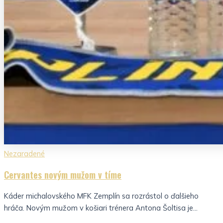
Nezaradené
Cervantes novým mužom v tíme
Káder michalovského MFK Zemplín sa rozrástol o ďalšieho
hráča. Novým mužom v košiari trénera Antona Šoltisa je...