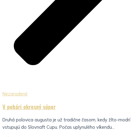
Nezaradené
V pohári okresný súper
Druhá polovica augusta je už tradične časom, kedy žlto-modrí
vstupujú do Slovnaft Cupu. Počas uplynulého víkendu...