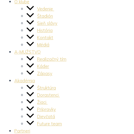
O klube
Vedenie
Štadión
Sieň slávy
História
Kontakt
Médiá
A-MUŽSTVO
Realizačný tím
Káder
Zápasy
Akadémia
Štruktúra
Dorastenci
Žiaci
Prípravky
Dievčatá
Future team
Partneri