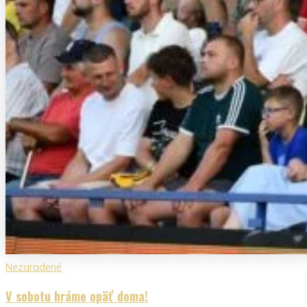
Nezaradené
V sobotu hráme opäť doma!