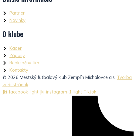
Partneri
Novinky
O klube
Káder
Zápasy
Realizačný tím
Kontakty
© 2026 Mestský futbalový klub Zemplín Michalovce a.s.
Tvorba
web stránok
Jki-facebook-light
Jki-instagram-1-light
Tiktok