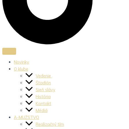
Novinky
O klube
Vedenie
Štadión
Sieň slávy
História
Kontakt
Médiá
A-MUŽSTVO
Realizačný tím