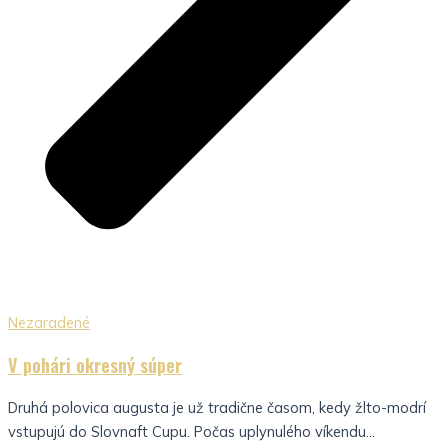
Nezaradené
V pohári okresný súper
Druhá polovica augusta je už tradične časom, kedy žlto-modrí
vstupujú do Slovnaft Cupu. Počas uplynulého víkendu...