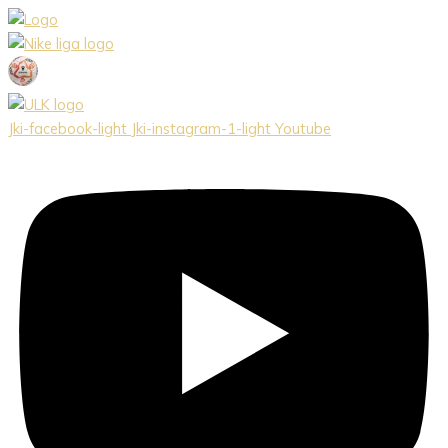
Preskočiť
na
obsah
Jki-facebook-light
Jki-instagram-1-light
Youtube