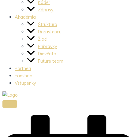
Káder
Zápasy
Akadémia
Štruktúra
Dorastenci
Žiaci
Prípravky
Dievčatá
Future team
Partneri
Fanshop
Vstupenky