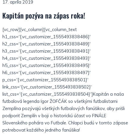
17. apríla 2019
Kapitán pozýva na zápas roka!
[vc_row][vc_column][vc_column_text
h1_css=“{.vc_customizer_1555493838486}“
h2_css=“{.vc_customizer_1555493838489}“
h3_css=“{.vc_customizer_1555493838491}“
h4_css=“{.vc_customizer_1555493838493}“
h5_css=“{.vc_customizer_1555493838495}“
h6_css=“{.vc_customizer_1555493838497}“
p_css=“{.vc_customizer_1555493838501}“
link_css=“{.vc_customizer_1555493838502}“
list_css=“{.vc_customizer_1555493838504}“]Kapitán a naša
futbalová legenda Igor ŽOFČÁK so všetkými futbalistami
Zemplína pozývajú všetkých futbalových fanúšikov, aby prišli
podporiť Zemplín v boji o historickú účasť vo FINÁLE
Slovenského pohára vo Futbale. Chlapci budú v tomto zápase
potrebovať každého jedného fanúšika!