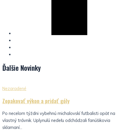
Ďalšie
Novinky
Nezaradené
Zopakovať výkon a pridať góly
Po necelom týždni vybehnú michalovskí futbalisti opäť na
vlastný trávnik. Uplynulú nedeľu odchádzali fanúšikovia
sklamaní...