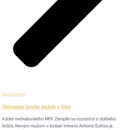
Nezaradené
Cervantes novým mužom v tíme
Káder michalovského MFK Zemplín sa rozrástol o ďalšieho
hráča. Novým mužom v košiari trénera Antona Šoltisa je...