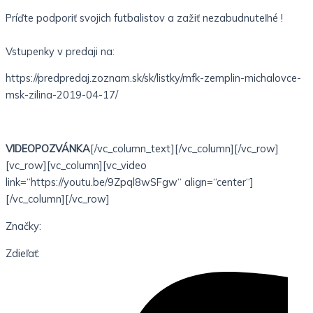
Príďte podporiť svojich futbalistov a zažiť nezabudnuteľné !
Vstupenky v predaji na:
https://predpredaj.zoznam.sk/sk/listky/mfk-zemplin-michalovce-
msk-zilina-2019-04-17/
VIDEOPOZVÁNKA
[/vc_column_text][/vc_column][/vc_row]
[vc_row][vc_column][vc_video
link=“https://youtu.be/9Zpql8wSFgw“ align=“center“]
[/vc_column][/vc_row]
Značky:
Zdieľať: