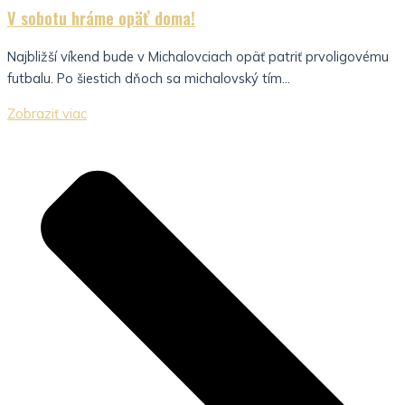
V sobotu hráme opäť doma!
Najbližší víkend bude v Michalovciach opäť patriť prvoligovému
futbalu. Po šiestich dňoch sa michalovský tím...
Zobraziť viac