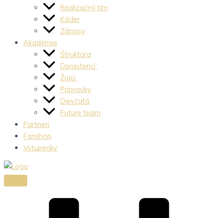
Realizačný tím
Káder
Zápasy
Akadémia
Štruktúra
Dorastenci
Žiaci
Prípravky
Dievčatá
Future team
Partneri
Fanshop
Vstupenky