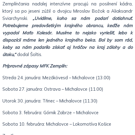
Zemplínčania naďalej intenzívne pracujú na posilnení kádra,
ktorý sa po jeseni zúžil o dvojicu Miroslav Božok a Aliaksandr
Sviarchynski.
„Uvidíme, koho sa nám podarí dotiahnuť.
Potrebujeme predovšetkým krajného obrancu, keďže nám
vypadol Maťo Kolesár. Musíme to nejako vyriešiť, lebo k
dispozícii máme len jedného krajného beka. Bol by som rád,
keby sa nám podarilo získať aj hráčov na kraj zálohy a do
útoku,“
dodal Šoltis.
Prípravné zápasy MFK Zemplín:
Streda 24. januára: Mezőkövesd – Michalovce (13.00)
Sobota 27. januára: Ostrava – Michalovce (11.00)
Utorok 30. januára: Třinec – Michalovce (11.30)
Sobota 3. februára: Górnik Zabrze – Michalovce
Sobota 10. februára: Michalovce – Lokomotíva Košice