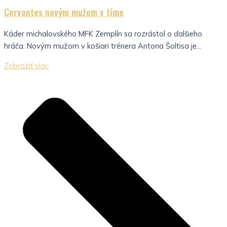
Cervantes novým mužom v tíme
Káder michalovského MFK Zemplín sa rozrástol o ďalšieho
hráča. Novým mužom v košiari trénera Antona Šoltisa je...
Zobraziť viac