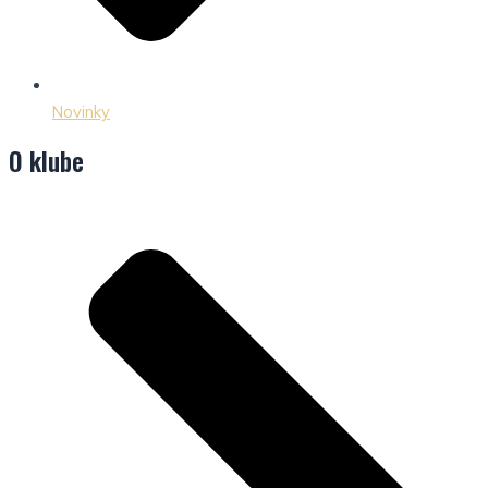
Novinky
O klube