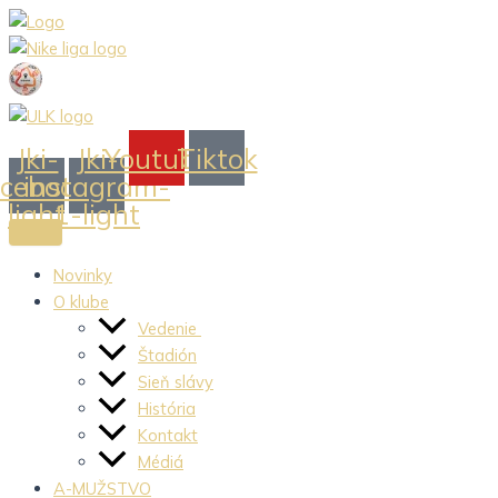
Preskočiť
na
obsah
Jki-
Jki-
Youtube
Tiktok
acebook-
instagram-
light
1-light
Novinky
O klube
Vedenie
Štadión
Sieň slávy
História
Kontakt
Médiá
A-MUŽSTVO