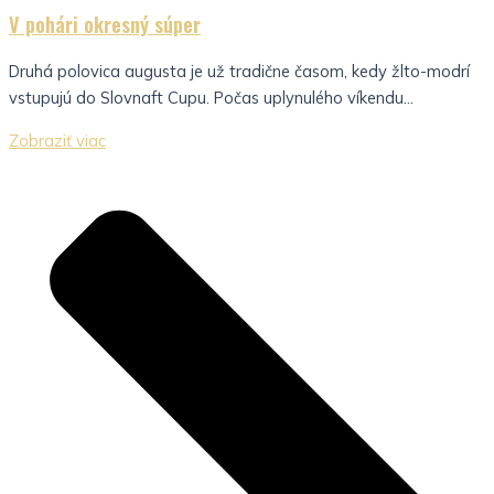
V pohári okresný súper
Druhá polovica augusta je už tradične časom, kedy žlto-modrí
vstupujú do Slovnaft Cupu. Počas uplynulého víkendu...
Zobraziť viac