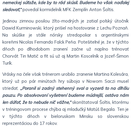
nemeckej súťaže, kde by to rád skúsil. Budeme ho však naďalej
sledovať,“
povedal kormidelník MFK Zemplín Anton Šoltis.
Jedinou zimnou posilou žlto-modrých je zatiaľ poľský útočník
Dawid Kurminowski, ktorý prišiel na hosťovanie z Lechu Poznaň.
Na skúške je stále nórsky stredopoliar s argentínskymi
koreňmi Nicolas Fernando Falck Peňa. Potešiteľné je, že v týchto
dňoch po dlhodobom zranení začne už naplno trénovať
Chorvát Tin Matič a fit sú už aj Martin Koscelník a Jozef-Šimon
Turík.
Vrásky na čele však trénerom urobilo zranenie Martina Kolesára,
ktorý už po pár minútach hry súboja v Nowom Saczi musel
striedať.
„Poranil si zadný stehenný sval a vyzerá to na dlhšiu
pauzu. Po absolvovaní vyšetrení budeme múdrejší, ostáva nám
len dúfať, že to nebude nič vážne,“
skonštatoval Šoltis, ktorému
v tréningovom procese chýba aj mladučký Matúš Begala. Ten je
v týchto dňoch v bieloruskom Minsku so slovenskou
reprezentáciou do 17 rokov.