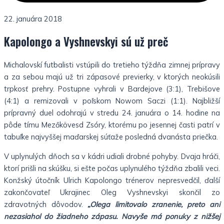
22. januára 2018
Kapolongo a Vyshnevskyi sú už preč
Michalovskí futbalisti vstúpili do tretieho týždňa zimnej prípravy
a za sebou majú už tri zápasové previerky, v ktorých neokúsili
trpkosť prehry. Postupne vyhrali v Bardejove (3:1), Trebišove
(4:1) a remizovali v poľskom Nowom Saczi (1:1). Najbližší
prípravný duel odohrajú v stredu 24. januára o 14. hodine na
pôde tímu Mezőkövesd Zsóry, ktorému po jesennej časti patrí v
tabuľke najvyššej maďarskej súťaže posledná dvanásta priečka.
V uplynulých dňoch sa v kádri udiali drobné pohyby. Dvaja hráči,
ktorí prišli na skúšku, si ešte počas uplynulého týždňa zbalili veci.
Konžský útočník Ulrich Kapolongo trénerov nepresvedčil, ďalší
zakončovateľ Ukrajinec Oleg Vyshnevskyi skončil zo
zdravotných dôvodov.
„Olega limitovalo zranenie, preto ani
nezasiahol do žiadneho zápasu. Navyše má ponuky z nižšej