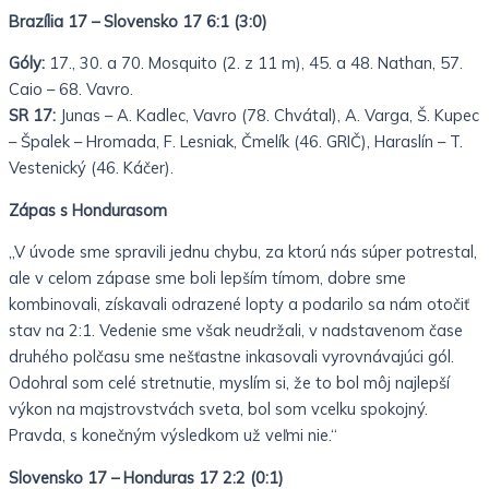
Brazília 17 – Slovensko 17 6:1 (3:0)
Góly:
17., 30. a 70. Mosquito (2. z 11 m), 45. a 48. Nathan, 57.
Caio – 68. Vavro.
SR 17:
Junas – A. Kadlec, Vavro (78. Chvátal), A. Varga, Š. Kupec
– Špalek – Hromada, F. Lesniak, Čmelík (46. GRIČ), Haraslín – T.
Vestenický (46. Káčer).
Zápas s Hondurasom
„V úvode sme spravili jednu chybu, za ktorú nás súper potrestal,
ale v celom zápase sme boli lepším tímom, dobre sme
kombinovali, získavali odrazené lopty a podarilo sa nám otočiť
stav na 2:1. Vedenie sme však neudržali, v nadstavenom čase
druhého polčasu sme nešťastne inkasovali vyrovnávajúci gól.
Odohral som celé stretnutie, myslím si, že to bol môj najlepší
výkon na majstrovstvách sveta, bol som vcelku spokojný.
Pravda, s konečným výsledkom už veľmi nie.“
Slovensko 17 – Honduras 17 2:2 (0:1)