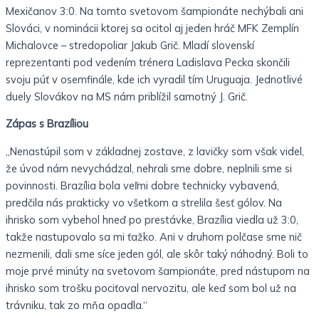
g
-
Mexičanov 3:0. Na tomto svetovom šampionáte nechýbali ani
Slováci, v nominácii ktorej sa ocitol aj jeden hráč MFK Zemplín
h
l
Michalovce – stredopoliar Jakub Grič. Mladí slovenskí
reprezentanti pod vedením trénera Ladislava Pecka skončili
t
i
svoju púť v osemfinále, kde ich vyradil tím Uruguaja. Jednotlivé
duely Slovákov na MS nám priblížil samotný J. Grič.
g
Zápas s Brazíliou
h
„Nenastúpil som v základnej zostave, z lavičky som však videl,
že úvod nám nevychádzal, nehrali sme dobre, neplnili sme si
t
povinnosti. Brazília bola veľmi dobre technicky vybavená,
predčila nás prakticky vo všetkom a strelila šesť gólov. Na
ihrisko som vybehol hneď po prestávke, Brazília viedla už 3:0,
takže nastupovalo sa mi ťažko. Ani v druhom polčase sme nič
nezmenili, dali sme síce jeden gól, ale skôr taký náhodný. Boli to
moje prvé minúty na svetovom šampionáte, pred nástupom na
ihrisko som trošku pociťoval nervozitu, ale keď som bol už na
trávniku, tak zo mňa opadla.“