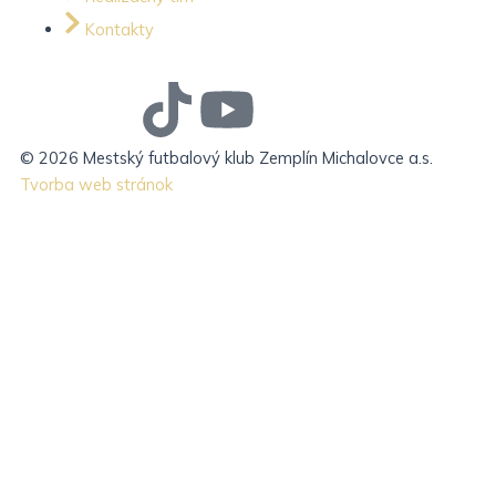
Kontakty
J
J
T
Y
k
k
i
o
© 2026 Mestský futbalový klub Zemplín Michalovce a.s.
Tvorba web stránok
i
i
k
u
-
-
t
t
f
i
o
u
a
n
k
b
c
s
e
e
t