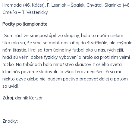
Hromada (46. Káčer), F. Lesniak – Špalek, Chvátal, Slaninka (46.
Čmelík) – T. Vestenický.
Pocity po šampionáte
„Som rád, že sme postúpili zo skupiny, bolo to naším cieľom.
Ukázalo sa, že sme sa mohli dostať aj do štvrťfinále, ale chýbalo
nám šťastie. Hral sa tam úplne iný futbal ako u nás, rýchlejší,
hráči sú veľmi dobre fyzicky vybavení a hralo sa proti nim veľmi
ťažko. Na tribúnach bolo množstvo skautov z celého sveta,
ktorí nás pozorne sledovali. Ja však teraz neriešim, či sa mi
niekto ozve alebo nie, budem poctivo pracovať ďalej a potom
sa uvidí.“
Zdroj:
denník Korzár
Značky: