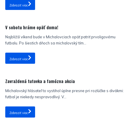
Zobraziť viac
Nezaradené
V sobotu hráme opäť doma!
Najbližší víkend bude v Michalovciach opäť patriť prvoligovému
futbalu. Po šiestich dňoch sa michalovský tím...
Zobraziť viac
Nezaradené
Zavraždená tutovka a famózna akcia
Michalovský hlásateľ to vystihol úplne presne pri rozlúčke s divákmi:
futbal je niekedy nespravodlivý. V...
Zobraziť viac