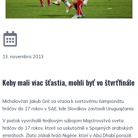
c
s
e
e
t
b
a
o
g
13. novembra 2013
o
r
k
a
Keby mali viac šťastia, mohli byť vo štvrťfinále
-
m
Michalovčan Jakub Grič sa vracia k svetovému šampionátu
l
-
hráčov do 17 rokov v SAE, kde Slovákov zastavili Uruguajčania.
i
1
V piatok vyvrcholili finálovým súbojom Majstrovstvá sveta
hráčov do 17 rokov, ktoré sa uskutočnili v Spojených arabských
emirátoch. Zlato získali hráči Nigérie, ktorí v Abú Dhabí porazili