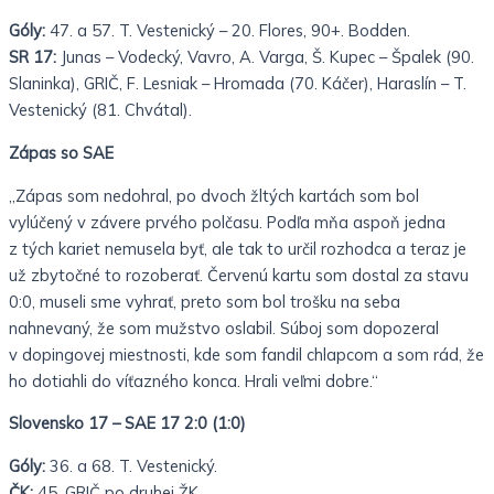
Góly:
47. a 57. T. Vestenický – 20. Flores, 90+. Bodden.
SR 17:
Junas – Vodecký, Vavro, A. Varga, Š. Kupec – Špalek (90.
Slaninka), GRIČ, F. Lesniak – Hromada (70. Káčer), Haraslín – T.
Vestenický (81. Chvátal).
Zápas so SAE
„Zápas som nedohral, po dvoch žltých kartách som bol
vylúčený v závere prvého polčasu. Podľa mňa aspoň jedna
z tých kariet nemusela byť, ale tak to určil rozhodca a teraz je
už zbytočné to rozoberať. Červenú kartu som dostal za stavu
0:0, museli sme vyhrať, preto som bol trošku na seba
nahnevaný, že som mužstvo oslabil. Súboj som dopozeral
v dopingovej miestnosti, kde som fandil chlapcom a som rád, že
ho dotiahli do víťazného konca. Hrali veľmi dobre.“
Slovensko 17 – SAE 17 2:0 (1:0)
Góly:
36. a 68. T. Vestenický.
ČK:
45. GRIČ po druhej ŽK.