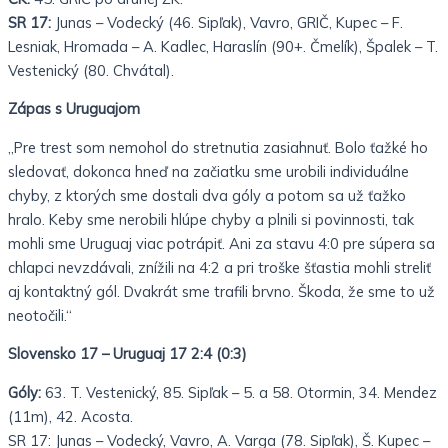
SR 17:
Junas – Vodecký (46. Sipľak), Vavro, GRIČ, Kupec – F.
Lesniak, Hromada – A. Kadlec, Haraslín (90+. Čmelík), Špalek – T.
Vestenický (80. Chvátal).
Zápas s Uruguajom
„Pre trest som nemohol do stretnutia zasiahnuť. Bolo ťažké ho
sledovať, dokonca hneď na začiatku sme urobili individuálne
chyby, z ktorých sme dostali dva góly a potom sa už ťažko
hralo. Keby sme nerobili hlúpe chyby a plnili si povinnosti, tak
mohli sme Uruguaj viac potrápiť. Ani za stavu 4:0 pre súpera sa
chlapci nevzdávali, znížili na 4:2 a pri troške šťastia mohli streliť
aj kontaktný gól. Dvakrát sme trafili brvno. Škoda, že sme to už
neotočili.“
Slovensko 17 – Uruguaj 17 2:4 (0:3)
Góly:
63. T. Vestenický, 85. Sipľak – 5. a 58. Otormin, 34. Mendez
(11m), 42. Acosta.
SR 17: Junas – Vodecký, Vavro, A. Varga (78. Sipľak), Š. Kupec –