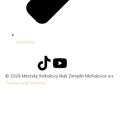
Kontakty
J
J
T
Y
k
k
i
o
© 2026 Mestský futbalový klub Zemplín Michalovce a.s.
Tvorba web stránok
i
i
k
u
-
-
t
t
f
i
o
u