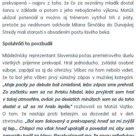
prekvapená – najprv z toho, že čo za neznámy mladík dostal
šancu v základe a potom z jeho nebojácneho výkonu. Matúš
ukázal potenciál a možno aj trénerom vytrhol tŕň z päty,
pretože po nedávnom odchode Milana Šimčáka do Dunajskej
Stredy mali starosti s obsadením postu ľavého beka.
Spoluhráči ho povzbudili
Mládežnícky reprezentant Slovenska počas premiérového duelu
všetkých príjemne prekvapil. Hral jednoducho, zvládal osobné
súboje, zapájal sa aj do ofenzívy. Vôbec na ňom nebolo vidieť,
že to bol jeho vôbec prvý súťažný zápas v mužskej kategórii.
„Moje pocity po debute boli zmiešané, lebo zápas sme prehrali.
Zo začiatku som sa na ihrisku hľadal, lebo prvýkrát som hral
v takej atmosfére, avšak po desiatich minútach som sa do toho
dostal a už sa mi hralo lepšie,“
rozhovoril sa Matúš Vojtko.
O tom, že nastúpi proti belasým, sa dozvedel až v deň
stretnutia.
„Bol som šokovaný a prekvapený, hneď sa mi zvýšil
aj tep… Chlapci ma však hneď upokojili a povedali mi, aby som
nervozitu hodil za hlavu. Povzbudzovali ma, že prvou prihrávkou