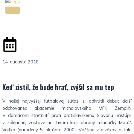
l
-
i
1
g
-
h
l
t
i
14. augusta 2018
g
Keď zistil, že bude hrať, zvýšil sa mu tep
h
V našej najvyššej futbalovej súťaži si odkrútil debut ďalší
t
odchovanec akadémie michalovského MFK Zemplín.
V domácom stretnutí proti bratislavskému Slovanu nastúpil
v základnej zostave na ľavom kraji obrany mladučký Matúš
Vojtko (narodený 5. októbra 2000). Väčšina z divákov ostala