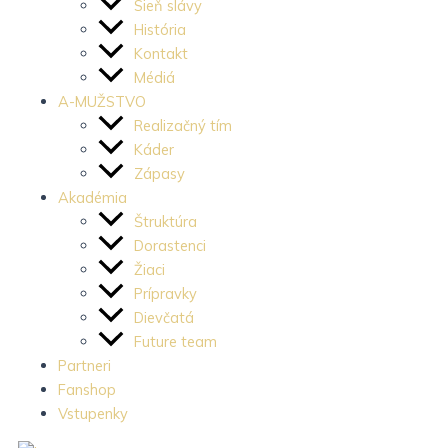
f
i
u
o
Sieň slávy
História
a
n
b
k
Kontakt
Médiá
c
s
e
A-MUŽSTVO
Realizačný tím
e
t
Káder
Zápasy
Akadémia
b
a
Štruktúra
Dorastenci
o
g
Žiaci
Prípravky
o
r
Dievčatá
Future team
k
a
Partneri
Fanshop
-
m
Vstupenky