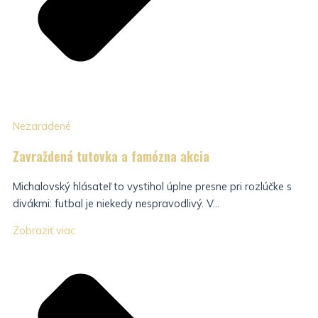
Nezaradené
Zavraždená tutovka a famózna akcia
Michalovský hlásateľ to vystihol úplne presne pri rozlúčke s
divákmi: futbal je niekedy nespravodlivý. V...
Zobraziť viac