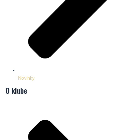
Novinky
O klube