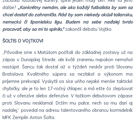
začiatku futbalovej kariéry, splnil jeden malý sen. Aké sú jeho
ďalšie?
„Konkrétny nemám, ale ako každý futbalista by som sa
chcel dostať do zahraničia. Rád by som niekedy okúsil taliansku,
nemeckú či španielsku ligu. Budem na sebe naďalej tvrdo
pracovať, aby sa mi to splnilo,“
zakončil debatu Vojtko.
ŠOLTIS O VOJTKOVI
„Pôvodne sme s Matúšom počítali do základnej zostavy už na
zápas v Dunajskej Strede, ale kvôli zraneniu napokon nemohol
nastúpiť. Šancu tak dostal až o týždeň neskôr proti Slovanu
Bratislava. Kvalitného súpera sa nezľakol a výkonom ma
príjemne prekvapil. Vyskytli sa síce uňho nejaké menšie taktické
chybičky, ale je to len 17-ročný chlapec a má ešte čo zlepšovať
či už v ofenzíve alebo defenzíve. V ťažkom debutovom zápase
proti Slovanu nesklamal. Držím mu palce, nech sa mu darí aj
naďalej,“ povedal na adresu talentovaného obrancu kormidelník
MFK Zemplín Anton Šoltis.