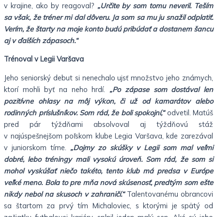
v krajine, ako by reagoval?
„Určite by som tomu neveril. Teším
sa však, že tréner mi dal dôveru. Ja som sa mu ju snažil odplatiť.
Verím, že štarty na moje konto budú pribúdať a dostanem šancu
aj v ďalších zápasoch.“
Trénoval v Legii Varšava
Jeho seniorský debut si nenechalo ujsť množstvo jeho známych,
ktorí mohli byť na neho hrdí.
„Po zápase som dostával len
pozitívne ohlasy na môj výkon, či už od kamarátov alebo
rodinných príslušníkov. Som rád, že boli spokojní,“
odvetil. Matúš
pred pár týždňami absolvoval aj týždňovú stáž
v najúspešnejšom poľskom klube Legia Varšava, kde zarezával
v juniorskom tíme.
„Dojmy zo skúšky v Legii som mal veľmi
dobré, lebo tréningy mali vysokú úroveň. Som rád, že som si
mohol vyskúšať niečo takéto, tento klub má predsa v Európe
veľké meno. Bola to pre mňa nová skúsenosť, predtým som ešte
nikdy nebol na skusoch v zahraničí.“
Talentovanému obrancovi
sa štartom za prvý tím Michaloviec, s ktorými je spätý od