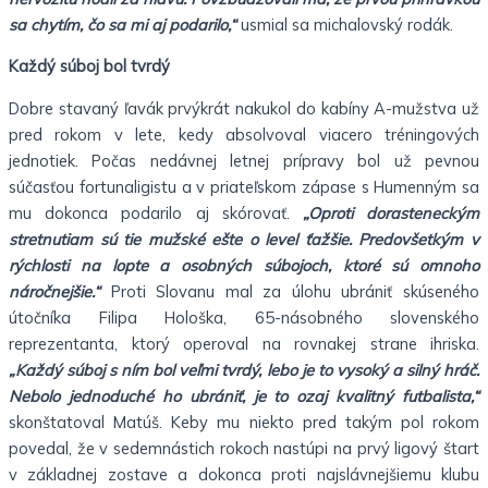
sa chytím, čo sa mi aj podarilo,“
usmial sa michalovský rodák.
Každý súboj bol tvrdý
Dobre stavaný ľavák prvýkrát nakukol do kabíny A-mužstva už
pred rokom v lete, kedy absolvoval viacero tréningových
jednotiek. Počas nedávnej letnej prípravy bol už pevnou
súčasťou fortunaligistu a v priateľskom zápase s Humenným sa
mu dokonca podarilo aj skórovať.
„Oproti dorasteneckým
stretnutiam sú tie mužské ešte o level ťažšie. Predovšetkým v
rýchlosti na lopte a osobných súbojoch, ktoré sú omnoho
náročnejšie.“
Proti Slovanu mal za úlohu ubrániť skúseného
útočníka Filipa Hološka, 65-násobného slovenského
reprezentanta, ktorý operoval na rovnakej strane ihriska.
„Každý súboj s ním bol veľmi tvrdý, lebo je to vysoký a silný hráč.
Nebolo jednoduché ho ubrániť, je to ozaj kvalitný futbalista,“
skonštatoval Matúš. Keby mu niekto pred takým pol rokom
povedal, že v sedemnástich rokoch nastúpi na prvý ligový štart
v základnej zostave a dokonca proti najslávnejšiemu klubu