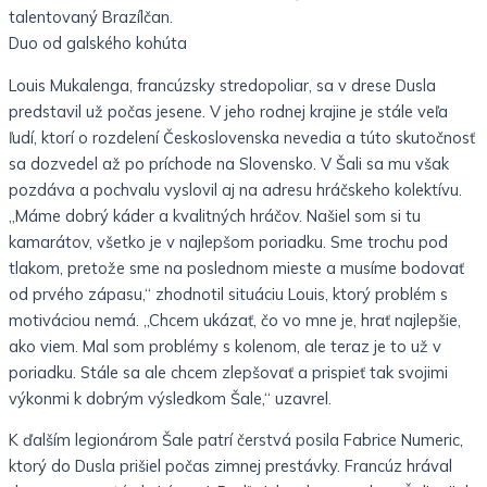
talentovaný Brazílčan.
Duo od galského kohúta
Louis Mukalenga, francúzsky stredopoliar, sa v drese Dusla
predstavil už počas jesene. V jeho rodnej krajine je stále veľa
ľudí, ktorí o rozdelení Československa nevedia a túto skutočnosť
sa dozvedel až po príchode na Slovensko. V Šali sa mu však
pozdáva a pochvalu vyslovil aj na adresu hráčskeho kolektívu.
„Máme dobrý káder a kvalitných hráčov. Našiel som si tu
kamarátov, všetko je v najlepšom poriadku. Sme trochu pod
tlakom, pretože sme na poslednom mieste a musíme bodovať
od prvého zápasu,“ zhodnotil situáciu Louis, ktorý problém s
motiváciou nemá. „Chcem ukázať, čo vo mne je, hrať najlepšie,
ako viem. Mal som problémy s kolenom, ale teraz je to už v
poriadku. Stále sa ale chcem zlepšovať a prispieť tak svojimi
výkonmi k dobrým výsledkom Šale,“ uzavrel.
K ďalším legionárom Šale patrí čerstvá posila Fabrice Numeric,
ktorý do Dusla prišiel počas zimnej prestávky. Francúz hrával