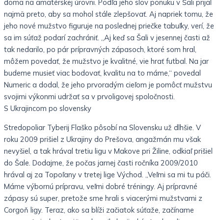
doma na amatérskej úrovni. Podľa jeho slov ponuku v Šali prijal
najmä preto, aby sa mohol stále zlepšovať. Aj napriek tomu, že
jeho nové mužstvo figuruje na poslednej priečke tabuľky, verí, že
sa im súťaž podarí zachrániť. „Aj keď sa Šali v jesennej časti až
tak nedarilo, po pár prípravných zápasoch, ktoré som hral,
môžem povedať, že mužstvo je kvalitné, vie hrať futbal. Na jar
budeme musieť viac bodovať, kvalitu na to máme,“ povedal
Numeric a dodal, že jeho prvoradým cieľom je pomôcť mužstvu
svojimi výkonmi udržať sa v prvoligovej spoločnosti.
S Ukrajincom po slovensky
Stredopoliar Tyberij Flaško pôsobí na Slovensku už dlhšie. V
roku 2009 prišiel z Ukrajiny do Prešova, angažmán mu však
nevyšiel, a tak hrával tretiu ligu v Makove pri Žiline, odkiaľ prišiel
do Šale. Dodajme, že počas jarnej časti ročníka 2009/2010
hrával aj za Topoľany v tretej lige Východ. „Veľmi sa mi tu páči.
Máme výbornú prípravu, veľmi dobré tréningy. Aj prípravné
zápasy sú super, pretože sme hrali s viacerými mužstvami z
Corgoň ligy. Teraz, ako sa blíži začiatok súťaže, začíname