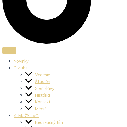
Novinky
O klube
Vedenie
Štadión
Sieň slávy
História
Kontakt
Médiá
A-MUŽSTVO
Realizačný tím