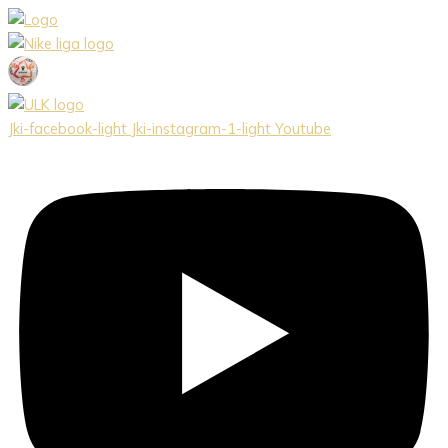
Preskočiť
na
obsah
Jki-facebook-light
Jki-instagram-1-light
Youtube