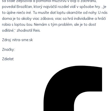
sa stále zlepšoval a pomohol mužstvu v boji o záchranu,“
povedal Brazílčan, ktorý najväčší rozdiel vidí v spôsobe hry. „Je
to úplne niečo iné. Tu musíte dať loptu okamžite od nohy. U nás
doma je to akoby viac zábava, viac sa hrá individuálne a hráči
robia s loptou šou. Nemám s tým problém, ale je to dosť
odlišné,“ zhodnotil Reis.
Zdroj: nitra-sme.sk
Značky:
Zdieľať: