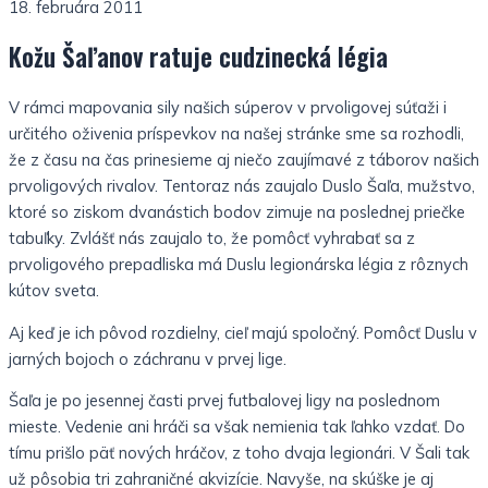
18. februára 2011
Kožu Šaľanov ratuje cudzinecká légia
V rámci mapovania sily našich súperov v prvoligovej súťaži i
určitého oživenia príspevkov na našej stránke sme sa rozhodli,
že z času na čas prinesieme aj niečo zaujímavé z táborov našich
prvoligových rivalov. Tentoraz nás zaujalo Duslo Šaľa, mužstvo,
ktoré so ziskom dvanástich bodov zimuje na poslednej priečke
tabuľky. Zvlášť nás zaujalo to, že pomôcť vyhrabať sa z
prvoligového prepadliska má Duslu legionárska légia z rôznych
kútov sveta.
Aj keď je ich pôvod rozdielny, cieľ majú spoločný. Pomôcť Duslu v
jarných bojoch o záchranu v prvej lige.
Šaľa je po jesennej časti prvej futbalovej ligy na poslednom
mieste. Vedenie ani hráči sa však nemienia tak ľahko vzdať. Do
tímu prišlo päť nových hráčov, z toho dvaja legionári. V Šali tak
už pôsobia tri zahraničné akvizície. Navyše, na skúške je aj