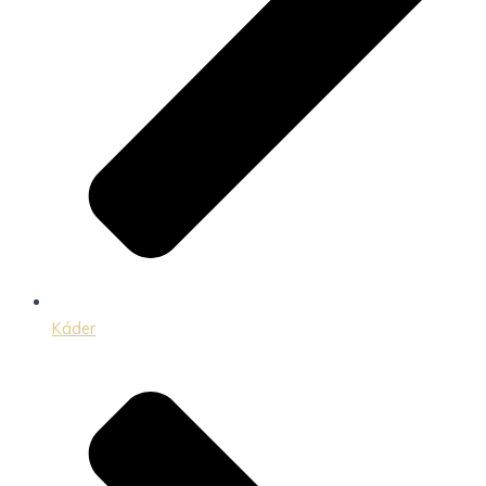
Káder