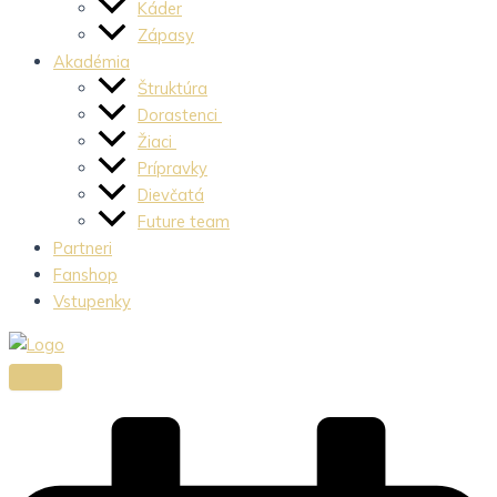
Káder
Zápasy
Akadémia
Štruktúra
Dorastenci
Žiaci
Prípravky
Dievčatá
Future team
Partneri
Fanshop
Vstupenky