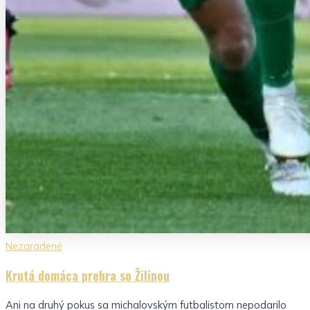
Nezaradené
Krutá domáca prehra so Žilinou
Ani na druhý pokus sa michalovským futbalistom nepodarilo