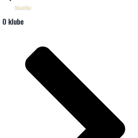
Novinky
O klube