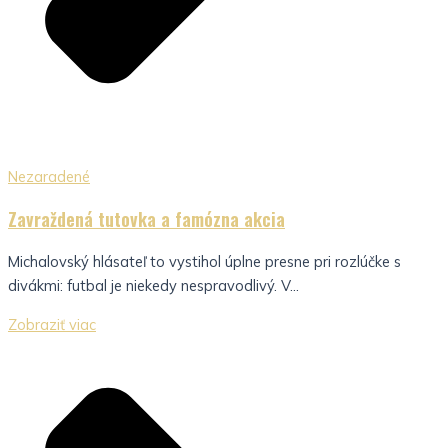
Nezaradené
Zavraždená tutovka a famózna akcia
Michalovský hlásateľ to vystihol úplne presne pri rozlúčke s
divákmi: futbal je niekedy nespravodlivý. V...
Zobraziť viac