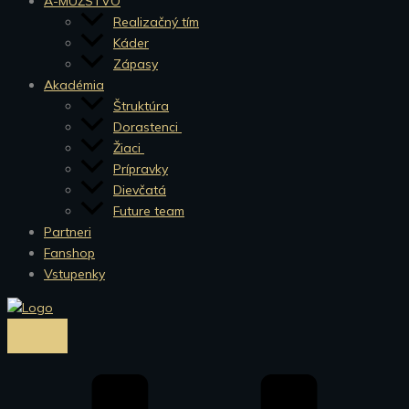
A-MUŽSTVO
Realizačný tím
Káder
Zápasy
Akadémia
Štruktúra
Dorastenci
Žiaci
Prípravky
Dievčatá
Future team
Partneri
Fanshop
Vstupenky