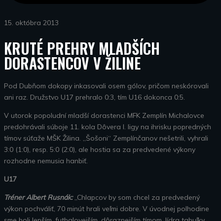
15. októbra 2013
KRUTÉ PREHRY MLADŠÍCH
DORASTENCOV V ŽILINE
Pod Dubňom dokopy inkasovali osem gólov, pričom neskórovali
ani raz. Družstvo U17 prehralo 0:3, tím U16 dokonca 0:5.
V utorok popoludní mladší dorastenci MFK Zemplín Michalovce
predohrávali súboje 11. kola Dôvera I. ligy na ihrisku popredných
tímov súťaže MŠK Žilina. „Šošoni“ Zemplínčanov nešetrili, vyhrali
3:0 (1:0), resp. 5:0 (2:0), ale hostia sa za predvedené výkony
rozhodne nemusia hanbiť.
U17
Tréner Albert Rusnák:
„Chlapcov by som chcel za predvedený
výkon pochváliť, 70 minút hrali veľmi dobre. V úvodnej polhodine
sme boli lepším, futbalovejším, dôraznejším tímom, lídra tabuľky