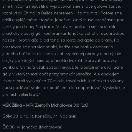
sme k ničomu nepustili a vypracovali sme si dve gólové šance,
ktoré však Chimaľ a Bellás nepremenili, čo ma mrzí. Potom sme
prišli o vylúčeného stopéra Janočka, ktorý musel predčasne pod
sprchy po druhej žltej karte. V závere polčasu sme si strelili
prakticky vlastný gól, keď brankár Janočko váhal s rozohrávkou,
nastrelil protihráča a od toho sa lopta odrazila do brány. Po
prestávke sme sa viac stiahli, keďže sme hrali v oslabení o
jedného hráča. Hrali sme so zabezpečenej obrany a na rýchle
brejky, po ktorých sme opäť mohli dvakrát skórovať, tutovky
Sarika a Chimaľa však zostali nevyužité. Dostali sme dva lacné
góly, v ktorých mal opäť prsty brankár Janočko. Ale opakujem,
chlapci hrali vynikajúco 70 minút, chválim ich, keď takéto výkony
budú podávať stále, tak budú len a len napredovať. Výsledok je
pre nich veľmi krutý.“
MŠK Žilina – MFK Zemplín Michalovce 3:0 (1:0)
Góly:
38. a 49. R. Konečný, 74. Václavik
ČK:
36. M. Janočko (Michalovce)