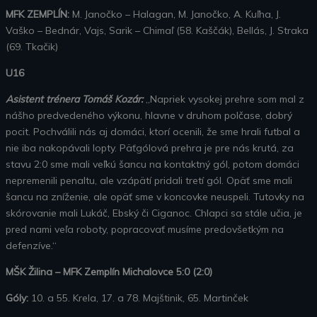
MFK ZEMPLÍN:
M. Janočko – Halagan, M. Janočko, A. Kuľha, J.
Vaško – Bednár, Vajs, Sarik – Chimaľ (58. Kaščák), Bellás, J. Straka
(69. Tkačik)
U16
Asistent trénera Tomáš Kozár:
„Napriek vysokej prehre som mal z
nášho predvedeného výkonu, hlavne v druhom polčase, dobrý
pocit. Pochválili nás aj domáci, ktorí ocenili, že sme hrali futbal a
nie iba nakopávali lopty. Päťgólová prehra je pre nás krutá, za
stavu 2:0 sme mali veľkú šancu na kontaktný gól, potom domáci
nepremenili penaltu, ale vzápätí pridali tretí gól. Opäť sme mali
šancu na zníženie, ale opäť sme v koncovke neuspeli. Tutovky na
skórovanie mali Lukáč, Ebský či Ciganoc. Chlapci sa stále učia, je
pred nami veľa roboty, popracovať musíme predovšetkým na
defenzíve.“
MŠK Žilina – MFK Zemplín Michalovce 5:0 (2:0)
Góly:
10. a 55. Krela, 17. a 78. Majštinik, 65. Martinček