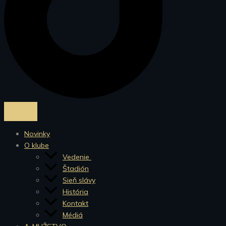
Novinky
O klube
Vedenie
Štadión
Sieň slávy
História
Kontakt
Médiá