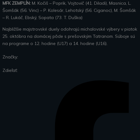
MFK ZEMPLÍN:
M. Kočiš – Poprik, Vojtovič (41. Diladi), Masnica, L.
Šomšák (56. Vinc) – P. Kolesár, Lehotský (56. Ciganoc), M. Šomšák
– R. Lukáč, Ebský, Sopata (73. T. Duška)
Najbližšie majstrovské duely odohrajú michalovské výbery v piatok
25. októbra na domácej pôde s prešovským Tatranom. Súboje sú
na programe o 12. hodine (U17) a 14. hodine (U16).
Značky:
Zdieľať: