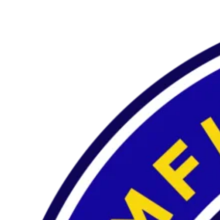
Preskočiť
na
obsah