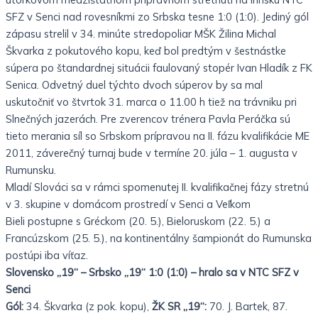
SFZ v Senci nad rovesníkmi zo Srbska tesne 1:0 (1:0). Jediný gól
zápasu strelil v 34. minúte stredopoliar MŠK Žilina Michal
Škvarka z pokutového kopu, keď bol predtým v šestnástke
súpera po štandardnej situácii faulovaný stopér Ivan Hladík z FK
Senica. Odvetný duel týchto dvoch súperov by sa mal
uskutočniť vo štvrtok 31. marca o 11.00 h tiež na trávniku pri
Slnečných jazerách. Pre zverencov trénera Pavla Peráčka sú
tieto merania síl so Srbskom prípravou na II. fázu kvalifikácie ME
2011, záverečný turnaj bude v termíne 20. júla – 1. augusta v
Rumunsku.
Mladí Slováci sa v rámci spomenutej II. kvalifikačnej fázy stretnú
v 3. skupine v domácom prostredí v Senci a Veľkom
Bieli postupne s Gréckom (20. 5.), Bieloruskom (22. 5.) a
Francúzskom (25. 5.), na kontinentálny šampionát do Rumunska
postúpi iba víťaz.
Slovensko „19“ – Srbsko „19“ 1:0 (1:0) – hralo sa v NTC SFZ v
Senci
Gól:
34. Škvarka (z pok. kopu),
ŽK SR „19“:
70. J. Bartek, 87.