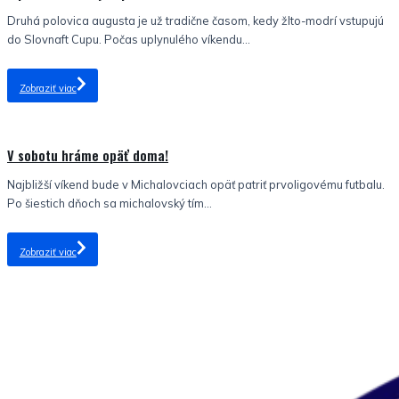
Druhá polovica augusta je už tradične časom, kedy žlto-modrí vstupujú
do Slovnaft Cupu. Počas uplynulého víkendu...
Zobraziť viac
Nezaradené
V sobotu hráme opäť doma!
Najbližší víkend bude v Michalovciach opäť patriť prvoligovému futbalu.
Po šiestich dňoch sa michalovský tím...
Zobraziť viac