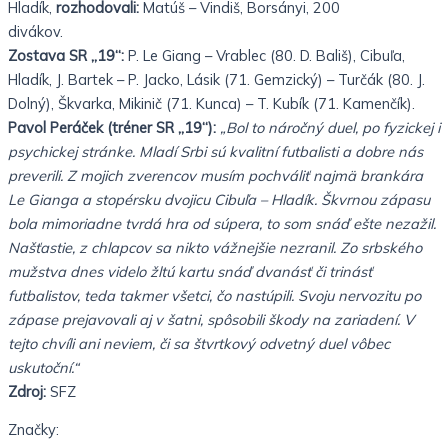
Hladík,
rozhodovali:
Matúš – Vindiš, Borsányi, 200
divákov.
Zostava SR „19“:
P. Le Giang – Vrablec (80. D. Bališ), Cibuľa,
Hladík, J. Bartek – P. Jacko, Lásik (71. Gemzický) – Turčák (80. J.
Dolný), Škvarka, Mikinič (71. Kunca) – T. Kubík (71. Kamenčík).
Pavol Peráček (tréner SR „19“):
„Bol to náročný duel, po fyzickej i
psychickej stránke. Mladí Srbi sú kvalitní futbalisti a dobre nás
preverili. Z mojich zverencov musím pochváliť najmä brankára
Le Gianga a stopérsku dvojicu Cibuľa – Hladík. Škvrnou zápasu
bola mimoriadne tvrdá hra od súpera, to som snáď ešte nezažil.
Našťastie, z chlapcov sa nikto vážnejšie nezranil. Zo srbského
mužstva dnes videlo žltú kartu snáď dvanásť či trinásť
futbalistov, teda takmer všetci, čo nastúpili. Svoju nervozitu po
zápase prejavovali aj v šatni, spôsobili škody na zariadení. V
tejto chvíli ani neviem, či sa štvrtkový odvetný duel vôbec
uskutoční.“
Zdroj:
SFZ
Značky: