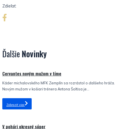
Zdieľať:
Ďalšie
Novinky
Nezaradené
Cervantes novým mužom v tíme
Káder michalovského MFK Zemplín sa rozrástol o ďalšieho hráča.
Novým mužom v košiari trénera Antona Šoltisa je...
Zobraziť viac
Nezaradené
V pohári okresný súper