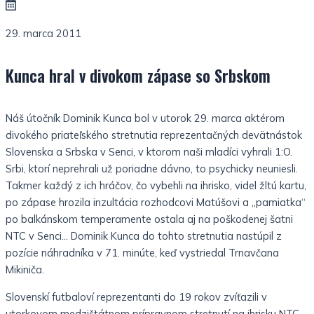
29. marca 2011
Kunca hral v divokom zápase so Srbskom
Náš útočník Dominik Kunca bol v utorok 29. marca aktérom
divokého priateľského stretnutia reprezentačných devätnástok
Slovenska a Srbska v Senci, v ktorom naši mladíci vyhrali 1:O.
Srbi, ktorí neprehrali už poriadne dávno, to psychicky neuniesli.
Takmer každý z ich hráčov, čo vybehli na ihrisko, videl žltú kartu,
po zápase hrozila inzultácia rozhodcovi Matúšovi a „pamiatka“
po balkánskom temperamente ostala aj na poškodenej šatni
NTC v Senci… Dominik Kunca do tohto stretnutia nastúpil z
pozície náhradníka v 71. minúte, keď vystriedal Trnavčana
Mikiniča.
Slovenskí futbaloví reprezentanti do 19 rokov zvíťazili v
utorkovom medzištátnom prípravnom stretnutí na ihrisku NTC