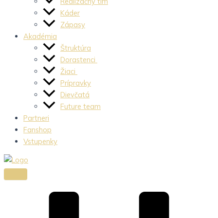
Realizačný tím
Káder
Zápasy
Akadémia
Štruktúra
Dorastenci
Žiaci
Prípravky
Dievčatá
Future team
Partneri
Fanshop
Vstupenky