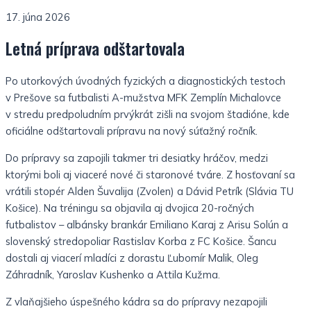
17. júna 2026
Letná príprava odštartovala
Po utorkových úvodných fyzických a diagnostických testoch
v Prešove sa futbalisti A-mužstva MFK Zemplín Michalovce
v stredu predpoludním prvýkrát zišli na svojom štadióne, kde
oficiálne odštartovali prípravu na nový súťažný ročník.
Do prípravy sa zapojili takmer tri desiatky hráčov, medzi
ktorými boli aj viaceré nové či staronové tváre. Z hosťovaní sa
vrátili stopér Alden Šuvalija (Zvolen) a Dávid Petrík (Slávia TU
Košice). Na tréningu sa objavila aj dvojica 20-ročných
futbalistov – albánsky brankár Emiliano Karaj z Arisu Solún a
slovenský stredopoliar Rastislav Korba z FC Košice. Šancu
dostali aj viacerí mladíci z dorastu Ľubomír Malik, Oleg
Záhradník, Yaroslav Kushenko a Attila Kužma.
Z vlaňajšieho úspešného kádra sa do prípravy nezapojili