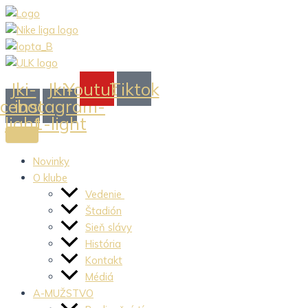
Preskočiť
na
obsah
Jki-
Jki-
Youtube
Tiktok
acebook-
instagram-
light
1-light
Novinky
O klube
Vedenie
Štadión
Sieň slávy
História
Kontakt
Médiá
A-MUŽSTVO