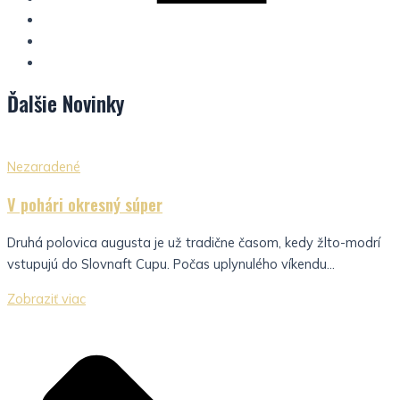
Ďalšie
Novinky
Nezaradené
V pohári okresný súper
Druhá polovica augusta je už tradične časom, kedy žlto-modrí
vstupujú do Slovnaft Cupu. Počas uplynulého víkendu...
Zobraziť viac