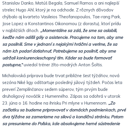
Stanislav Danko, Matúš Begala, Samuel Ramos a ani najlepší
strelec Hugo Ahl, ktorý je na odchode. Z rôznych dôvodov
chýbalo aj kvarteto Vasileios Theofanopoulos, Tae-rang Park,
Jose Lopez a Konstantinos Oikonomou (z dorastu), ktorí prídu
v najbližších dňoch.
„Momentálne sa zdá, že sme sa oslabili,
keďže nám odišli góly a asistencie. Pracujeme na tom, aby sme
sa posilnili. Sme v jednaní s nejakými hráčmi a veríme, že sa
nám ich podarí dotiahnuť. Potrebujeme sa posilniť, aby sme
udržali konkurencieschopný tím. Káder sa bude formovať
postupne,“
uviedol tréner žlto-modrých Anton Šoltis.
Michalovská príprava bude trvať približne šesť týždňov, nová
sezóna Niké ligy odštartuje posledný júlový týždeň. Počas leta
preverí Zemplínčanov sedem súperov, tým prvým bude
druholigový nováčik z Humenného. Zápas sa odohrá v utorok
23. júna o 16. hodine na ihrisku Pri mlyne v Humennom.
„Zo
začiatku sa budeme pripravovať v domácich podmienkach, prvé
dva týždne sa zameriame na silovú a kondičnú stránku. Potom
sa presunieme do Poľska, kde absolvujeme herné sústredenie