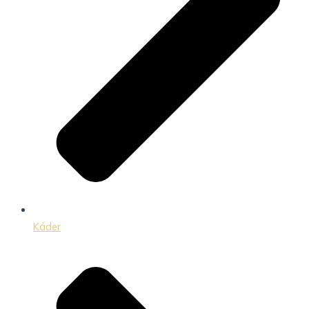
Káder