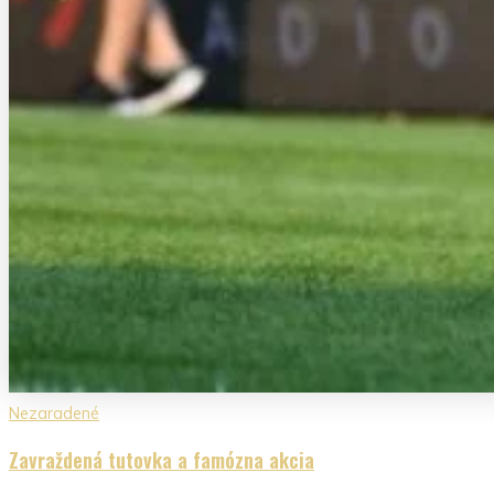
Nezaradené
Zavraždená tutovka a famózna akcia