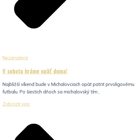
Nezaradené
V sobotu hráme opäť doma!
Najbližší víkend bude v Michalovciach opäť patriť prvoligovému
futbalu. Po šiestich dňoch sa michalovský tím...
Zobraziť viac