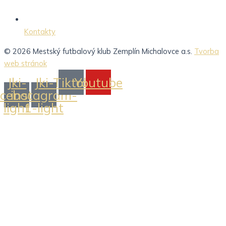
Kontakty
© 2026 Mestský futbalový klub Zemplín Michalovce a.s.
Tvorba
web stránok
Jki-
Jki-
Tiktok
Youtube
acebook-
instagram-
light
1-light