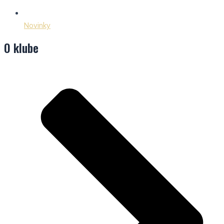
Novinky
O klube