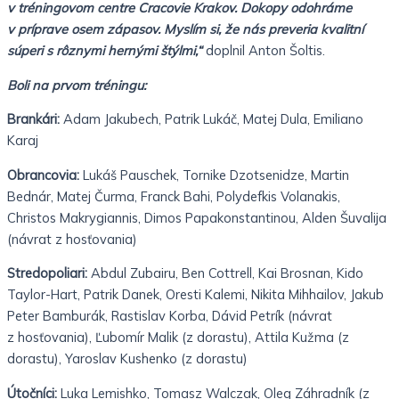
v tréningovom centre Cracovie Krakov. Dokopy odohráme
v príprave osem zápasov. Myslím si, že nás preveria kvalitní
súperi s rôznymi hernými štýlmi,“
doplnil Anton Šoltis.
Boli na prvom tréningu:
Brankári:
Adam Jakubech, Patrik Lukáč, Matej Dula, Emiliano
Karaj
Obrancovia:
Lukáš Pauschek, Tornike Dzotsenidze, Martin
Bednár, Matej Čurma, Franck Bahi, Polydefkis Volanakis,
Christos Makrygiannis, Dimos Papakonstantinou, Alden Šuvalija
(návrat z hosťovania)
Stredopoliari:
Abdul Zubairu, Ben Cottrell, Kai Brosnan, Kido
Taylor-Hart, Patrik Danek, Oresti Kalemi, Nikita Mihhailov, Jakub
Peter Bamburák, Rastislav Korba, Dávid Petrík (návrat
z hosťovania), Ľubomír Malik (z dorastu), Attila Kužma (z
dorastu), Yaroslav Kushenko (z dorastu)
Útočníci:
Luka Lemishko, Tomasz Walczak, Oleg Záhradník (z