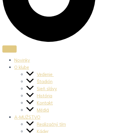
Novinky
O klube
Vedenie
Štadión
Sieň slávy
História
Kontakt
Médiá
A-MUŽSTVO
Realizačný tím
Káder