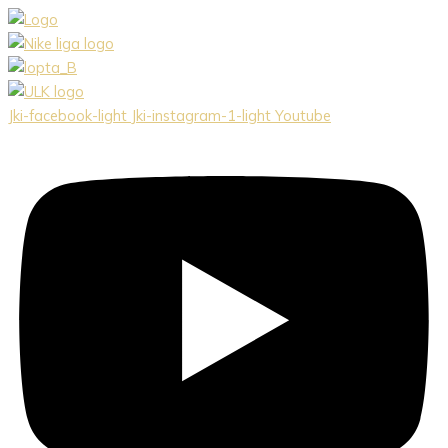
Preskočiť
na
obsah
Jki-facebook-light
Jki-instagram-1-light
Youtube