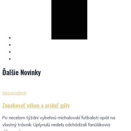
Ďalšie
Novinky
Nezaradené
Zopakovať výkon a pridať góly
Po necelom týždni vybehnú michalovskí futbalisti opäť na
vlastný trávnik. Uplynulú nedeľu odchádzali fanúšikovia