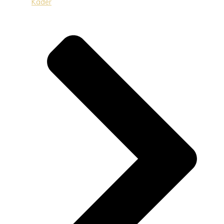
Káder