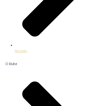
Novinky
O klube