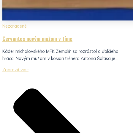
Nezaradené
Cervantes novým mužom v tíme
Káder michalovského MFK Zemplín sa rozrástol o ďalšieho
hráča. Novým mužom v košiari trénera Antona Šoltisa je...
Zobraziť viac