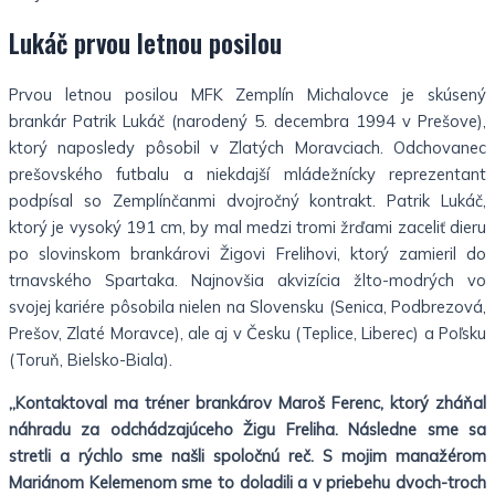
Lukáč prvou letnou posilou
Prvou letnou posilou MFK Zemplín Michalovce je skúsený
brankár Patrik Lukáč (narodený 5. decembra 1994 v Prešove),
ktorý naposledy pôsobil v Zlatých Moravciach. Odchovanec
prešovského futbalu a niekdajší mládežnícky reprezentant
podpísal so Zemplínčanmi dvojročný kontrakt. Patrik Lukáč,
ktorý je vysoký 191 cm, by mal medzi tromi žrďami zaceliť dieru
po slovinskom brankárovi Žigovi Frelihovi, ktorý zamieril do
trnavského Spartaka. Najnovšia akvizícia žlto-modrých vo
svojej kariére pôsobila nielen na Slovensku (Senica, Podbrezová,
Prešov, Zlaté Moravce), ale aj v Česku (Teplice, Liberec) a Poľsku
(Toruň, Bielsko-Biala).
„Kontaktoval ma tréner brankárov Maroš Ferenc, ktorý zháňal
náhradu za odchádzajúceho Žigu Freliha. Následne sme sa
stretli a rýchlo sme našli spoločnú reč. S mojim manažérom
Mariánom Kelemenom sme to doladili a v priebehu dvoch-troch