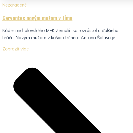
Nezaradené
Cervantes novým mužom v tíme
Káder michalovského MFK Zemplín sa rozrástol o ďalšieho
hráča. Novým mužom v košiari trénera Antona Šoltisa je...
Zobraziť viac