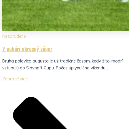
Nezaradené
V pohári okresný súper
Druhá polovica augusta je už tradične časom, kedy žlto-modrí
vstupujú do Slovnaft Cupu. Počas uplynulého víkendu...
Zobraziť viac