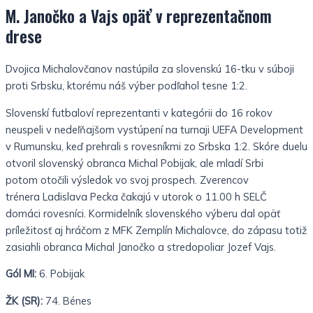
M. Janočko a Vajs opäť v reprezentačnom
drese
Dvojica Michalovčanov nastúpila za slovenskú 16-tku v súboji
proti Srbsku, ktorému náš výber podľahol tesne 1:2.
Slovenskí futbaloví reprezentanti v kategórii do 16 rokov
neuspeli v nedeľňajšom vystúpení na turnaji UEFA Development
v Rumunsku, keď prehrali s rovesníkmi zo Srbska 1:2. Skóre duelu
otvoril slovenský obranca Michal Pobijak, ale mladí Srbi
potom otočili výsledok vo svoj prospech. Zverencov
trénera Ladislava Pecka čakajú v utorok o 11.00 h SELČ
domáci
rovesníci. Kormidelník slovenského výberu dal opäť
príležitosť aj hráčom z MFK Zemplín Michalovce, do zápasu totiž
zasiahli obranca Michal Janočko a stredopoliar Jozef Vajs.
Gól MI:
6. Pobijak
ŽK (SR):
74. Bénes