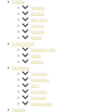
O klube
Vedenie
Štadión
Sieň slávy
História
Kontakt
Médiá
A-MUŽSTVO
Realizačný tím
Káder
Zápasy
Akadémia
Štruktúra
Dorastenci
Žiaci
Prípravky
Dievčatá
Future team
Partneri