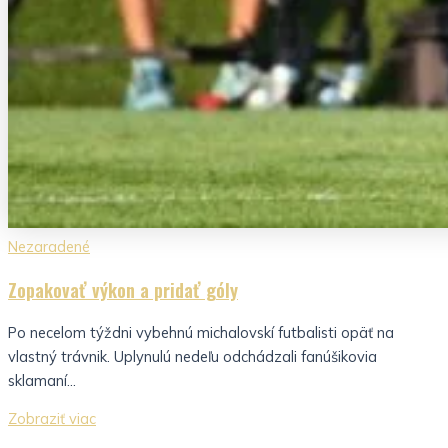
Nezaradené
Zopakovať výkon a pridať góly
Po necelom týždni vybehnú michalovskí futbalisti opäť na
vlastný trávnik. Uplynulú nedeľu odchádzali fanúšikovia
sklamaní...
Zobraziť viac