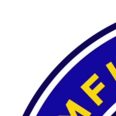
Preskočiť
na
obsah