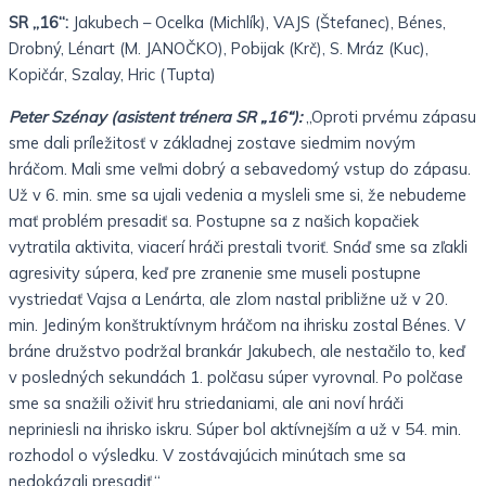
SR „16“:
Jakubech – Ocelka (Michlík), VAJS (Štefanec), Bénes,
Drobný, Lénart (M. JANOČKO), Pobijak (Krč), S. Mráz (Kuc),
Kopičár, Szalay, Hric (Tupta)
Peter Szénay (asistent trénera SR „16“):
„Oproti prvému zápasu
sme dali príležitosť v základnej zostave siedmim novým
hráčom. Mali sme veľmi dobrý a sebavedomý vstup do zápasu.
Už v 6. min. sme sa ujali vedenia a mysleli sme si, že nebudeme
mať problém presadiť sa. Postupne sa z našich kopačiek
vytratila aktivita, viacerí hráči prestali tvoriť. Snáď sme sa zľakli
agresivity súpera, keď pre zranenie sme museli postupne
vystriedať Vajsa a Lenárta, ale zlom nastal približne už v 20.
min. Jediným konštruktívnym hráčom na ihrisku zostal Bénes. V
bráne družstvo podržal brankár Jakubech, ale nestačilo to, keď
v posledných sekundách 1. polčasu súper vyrovnal. Po polčase
sme sa snažili oživiť hru striedaniami, ale ani noví hráči
nepriniesli na ihrisko iskru. Súper bol aktívnejším a už v 54. min.
rozhodol o výsledku. V zostávajúcich minútach sme sa
nedokázali presadiť.“