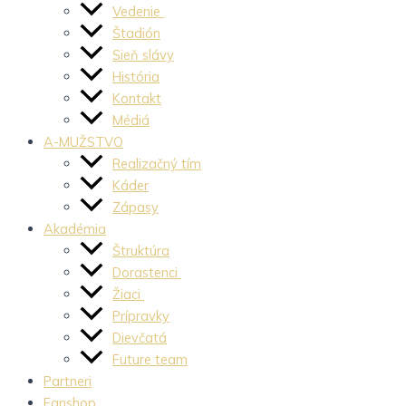
Vedenie
Štadión
Sieň slávy
História
Kontakt
Médiá
A-MUŽSTVO
Realizačný tím
Káder
Zápasy
Akadémia
Štruktúra
Dorastenci
Žiaci
Prípravky
Dievčatá
Future team
Partneri
Fanshop