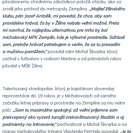
pôsobiacemu strednému záložníkovi položili otázku, ako sa
zrodil jeho príchod do metropoly Zemplína.
„Majiteľ žilinského
klubu, pán Jozef Antošík, mi povedal, že chce, aby som
pravidelne hrával, čo by v Žiline nebolo veľmi možné. Preto
mi navrhol, že najlepšou alternatívou pre mňa by bol
michalovský MFK Zemplín, kde je výborné prostredie. Súhlasil
som, pretože hrávať potrebujem a verím, že sa tu presadím
a mužstvu pomôžem,“
povedal nám Michal Škvarka, ktorý
začínal s futbalom v rodnom Martine a od pätnástich rokov
pôsobil v MŠK Žilina.
Talentovaný stredopoliar, ktorý je kapitánom slovenskej
reprezentácie do 19 rokov, je v Michalovciach od samého
začiatku letnej prípravy a prostredie na Zemplíne sa mu veľmi
páči.
„Som tu maximálne spokojný, až veľmi príjemne som
prekvapený ako vyzerá tunajší zrekonštruovaný štadión a aj
podmienky na trénovanie,“
pochvaľoval si Michal Škvarka a na
margo michalovského trénera Vlastimila Petrželu povedal:
„Je to