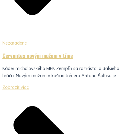
Nezaradené
Cervantes novým mužom v tíme
Káder michalovského MFK Zemplín sa rozrástol o ďalšieho
hráča. Novým mužom v košiari trénera Antona Šoltisa je...
Zobraziť viac