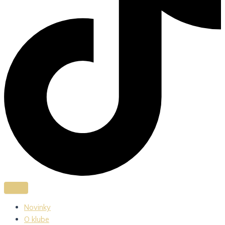
Novinky
O klube