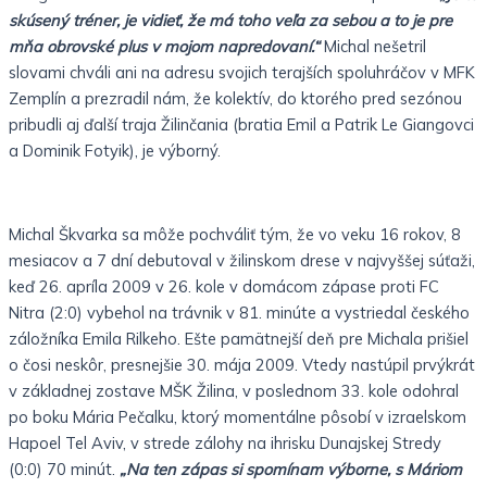
skúsený tréner, je vidieť, že má toho veľa za sebou a to je pre
mňa obrovské plus v mojom napredovaní.“
Michal nešetril
slovami chváli ani na adresu svojich terajších spoluhráčov v MFK
Zemplín a prezradil nám, že kolektív, do ktorého pred sezónou
pribudli aj ďalší traja Žilinčania (bratia Emil a Patrik Le Giangovci
a Dominik Fotyik), je výborný.
Michal Škvarka sa môže pochváliť tým, že vo veku 16 rokov, 8
mesiacov a 7 dní debutoval v žilinskom drese v najvyššej súťaži,
keď 26. apríla 2009 v 26. kole v domácom zápase proti FC
Nitra (2:0) vybehol na trávnik v 81. minúte a vystriedal českého
záložníka Emila Rilkeho. Ešte pamätnejší deň pre Michala prišiel
o čosi neskôr, presnejšie 30. mája 2009. Vtedy nastúpil prvýkrát
v základnej zostave MŠK Žilina, v poslednom 33. kole odohral
po boku Mária Pečalku, ktorý momentálne pôsobí v izraelskom
Hapoel Tel Aviv, v strede zálohy na ihrisku Dunajskej Stredy
(0:0) 70 minút.
„Na ten zápas si spomínam výborne, s Máriom