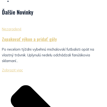
Ďalšie
Novinky
Nezaradené
Zopakovať výkon a pridať góly
Po necelom týždni vybehnú michalovskí futbalisti opäť na
vlastný trávnik. Uplynulú nedeľu odchádzali fanúšikovia
sklamaní...
Zobraziť viac