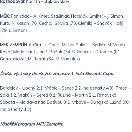
Rozhodoval:
Korista –
350
divákov
MŠK:
Poništiak – A. Kmeť, Stašiniak, Habiňák, Šmiheľ – J. Siman,
Kurtulík, Kasan (76. Čecho), Šikyňa (70. Čiernik) – Snovák, Hollý
(79. Ľ. Siman)
MFK ZEMPLÍN:
Raška – I. Obert, Michal Gallo, T. Sedlák, M. Vanák –
Kovaľ, Morlacchi, L. Janič, Božok (74. S. Danko) – D. Kunca (81.
Gamkrelidze), M. Regáli (64. M. Hamuľak)
Ďalšie výsledky dnešných zápasov 1. kola Slovnaft Cupu:
Bardejov – Lipany 2:1, Vráble – Senec 2:2 (na penalty 4:3), Prečín –
Šaľa 1:2, Vrakúň – Sereď 0:1, Ružiná – Martin 2:1, Rimavská
Sobota – Moldava nad Bodvou 3:1, Vrbové – Dunajská Lužná 0:0
(na penalty 1:3)
Njabližší program MFK Zemplín: