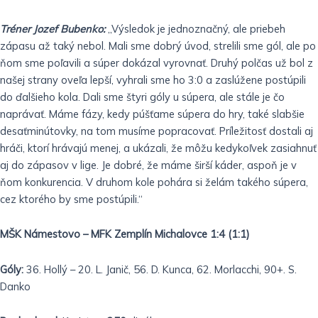
Tréner Jozef Bubenko:
„Výsledok je jednoznačný, ale priebeh
zápasu až taký nebol. Mali sme dobrý úvod, strelili sme gól, ale po
ňom sme poľavili a súper dokázal vyrovnať. Druhý polčas už bol z
našej strany oveľa lepší, vyhrali sme ho 3:0 a zaslúžene postúpili
do ďalšieho kola. Dali sme štyri góly u súpera, ale stále je čo
naprávať. Máme fázy, kedy púšťame súpera do hry, také slabšie
desaťminútovky, na tom musíme popracovať. Príležitosť dostali aj
hráči, ktorí hrávajú menej, a ukázali, že môžu kedykoľvek zasiahnuť
aj do zápasov v lige. Je dobré, že máme širší káder, aspoň je v
ňom konkurencia. V druhom kole pohára si želám takého súpera,
cez ktorého by sme postúpili.“
MŠK Námestovo – MFK Zemplín Michalovce 1:4 (1:1)
Góly:
36. Hollý – 20. L. Janič, 56. D. Kunca, 62. Morlacchi, 90+. S.
Danko