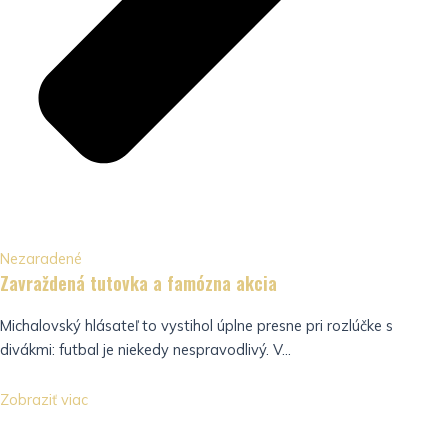
Nezaradené
Zavraždená tutovka a famózna akcia
Michalovský hlásateľ to vystihol úplne presne pri rozlúčke s
divákmi: futbal je niekedy nespravodlivý. V...
Zobraziť viac