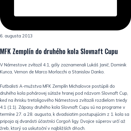
6. augusta 2013
MFK Zemplín do druhého kola Slovnaft Cupu
V Námestove zvíťazil 4:1, góly zaznamenali Lukáš Janič, Dominik
Kunca, Vernon de Marco Morlacchi a Stanislav Danko.
Futbalisti A-mužstva MFK Zemplín Michalovce postúpili do
druhého kola pohárovej súťaže hranej pod názvom Slovnaft Cup,
keď na ihrisku treťoligového Námestova zvíťazili rozdielom triedy
4:1 (1:1). Zápasy druhého kola Slovnaft Cupu sú na programe v
termíne 27. a 28. augusta, k dvadsiatim postupujúcim z 1. kola sa
pripoja aj dvanásti účastníci Corgoň ligy. Dvojice súperov určí až
žreb, ktorý sa uskutoční v najbližších dňoch.