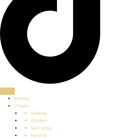
Novinky
O klube
Vedenie
Štadión
Sieň slávy
História