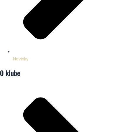
Novinky
O klube