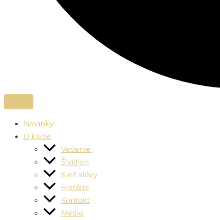
Novinky
O klube
Vedenie
Štadión
Sieň slávy
História
Kontakt
Médiá