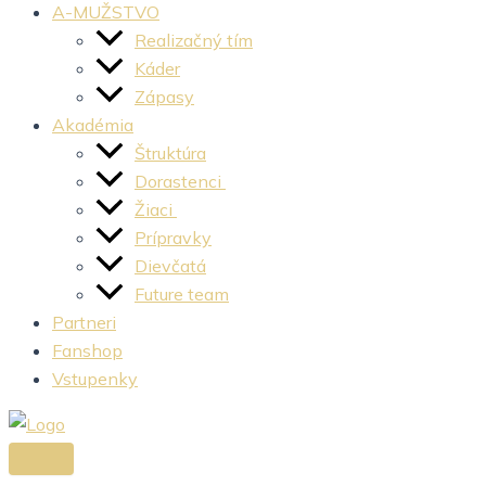
A-MUŽSTVO
Realizačný tím
Káder
Zápasy
Akadémia
Štruktúra
Dorastenci
Žiaci
Prípravky
Dievčatá
Future team
Partneri
Fanshop
Vstupenky