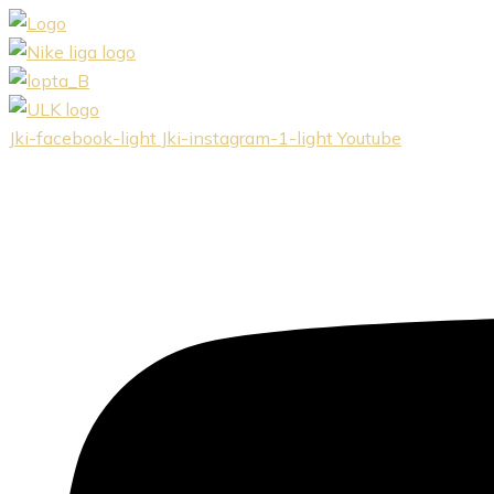
Preskočiť
na
obsah
Jki-facebook-light
Jki-instagram-1-light
Youtube