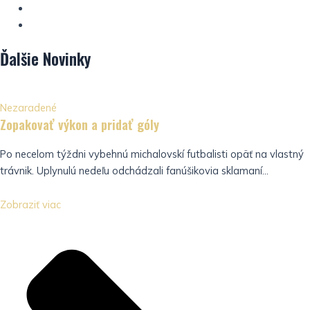
Ďalšie
Novinky
Nezaradené
Zopakovať výkon a pridať góly
Po necelom týždni vybehnú michalovskí futbalisti opäť na vlastný
trávnik. Uplynulú nedeľu odchádzali fanúšikovia sklamaní...
Zobraziť viac