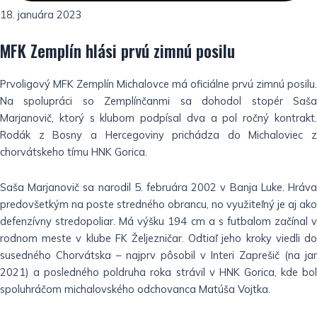
18. januára 2023
MFK Zemplín hlási prvú zimnú posilu
Prvoligový MFK Zemplín Michalovce má oficiálne prvú zimnú posilu.
Na spolupráci so Zemplínčanmi sa dohodol stopér Saša
Marjanovič, ktorý s klubom podpísal dva a pol ročný kontrakt.
Rodák z Bosny a Hercegoviny prichádza do Michaloviec z
chorvátskeho tímu HNK Gorica.
Saša Marjanovič sa narodil 5. februára 2002 v Banja Luke. Hráva
predovšetkým na poste stredného obrancu, no využiteľný je aj ako
defenzívny stredopoliar. Má výšku 194 cm a s futbalom začínal v
rodnom meste v klube FK Željezničar. Odtiaľ jeho kroky viedli do
susedného Chorvátska – najprv pôsobil v Interi Zaprešič (na jar
2021) a posledného poldruha roka strávil v HNK Gorica, kde bol
spoluhráčom michalovského odchovanca Matúša Vojtka.