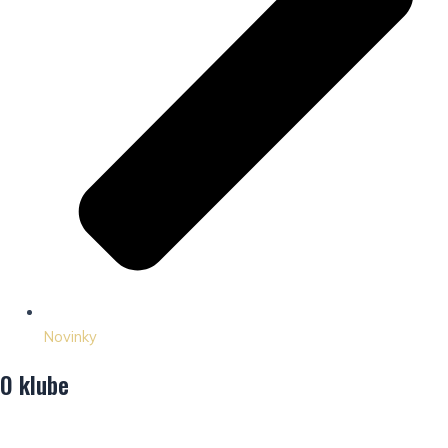
Novinky
O klube