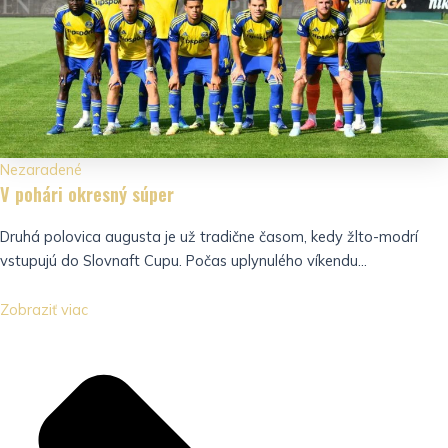
Nezaradené
V pohári okresný súper
Druhá polovica augusta je už tradične časom, kedy žlto-modrí
vstupujú do Slovnaft Cupu. Počas uplynulého víkendu...
Zobraziť viac