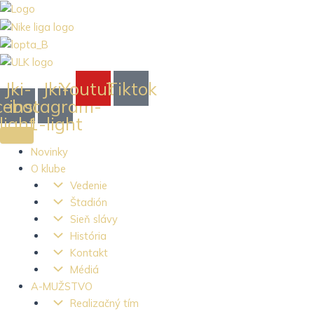
Preskočiť
na
obsah
Jki-
Jki-
Youtube
Tiktok
cebook-
instagram-
light
1-light
Novinky
O klube
Vedenie
Štadión
Sieň slávy
História
Kontakt
Médiá
A-MUŽSTVO
Realizačný tím