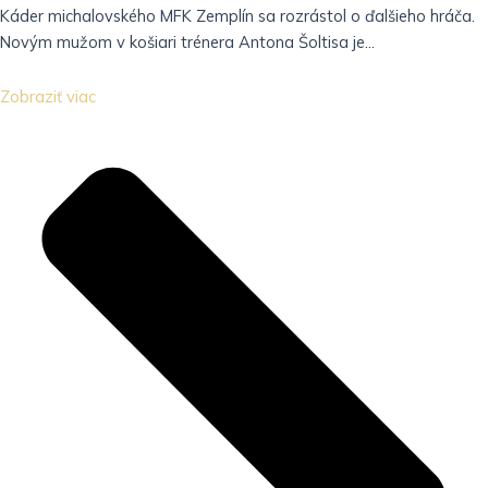
Káder michalovského MFK Zemplín sa rozrástol o ďalšieho hráča.
Novým mužom v košiari trénera Antona Šoltisa je...
Zobraziť viac