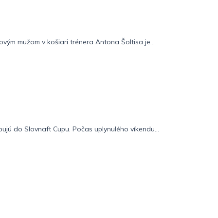
vým mužom v košiari trénera Antona Šoltisa je...
pujú do Slovnaft Cupu. Počas uplynulého víkendu...