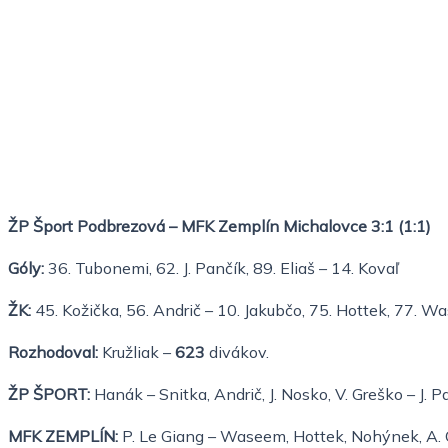
ŽP Šport Podbrezová – MFK Zemplín Michalovce 3:1 (1:1)
Góly:
36. Tubonemi, 62. J. Pančík, 89. Eliaš – 14. Kovaľ
ŽK:
45. Kožička, 56. Andrič – 10. Jakubčo, 75. Hottek, 77. 
Rozhodoval:
Kružliak –
623
divákov.
ŽP ŠPORT:
Hanák – Snitka, Andrič, J. Nosko, V. Greško – J. 
MFK ZEMPLÍN:
P. Le Giang – Waseem, Hottek, Nohýnek, A. Ce