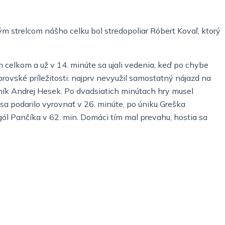
ým strelcom nášho celku bol stredopoliar Róbert Kovaľ, ktorý
celkom a už v 14. minúte sa ujali vedenia, keď po chybe
brovské príležitosti: najprv nevyužil samostatný nájazd na
ík Andrej Hesek. Po dvadsiatich minútach hry musel
 sa podarilo vyrovnať v 26. minúte, po úniku Greška
ól Pančíka v 62. min. Domáci tím mal prevahu, hostia sa