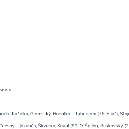
Waseem
Pančík, Kožička, Gemzický, Harvilko – Tubonemi (76. Eliáš), St
esay – Jakubčo, Škvarka, Kovaľ (89. O. Špilár), Ruskovský (20