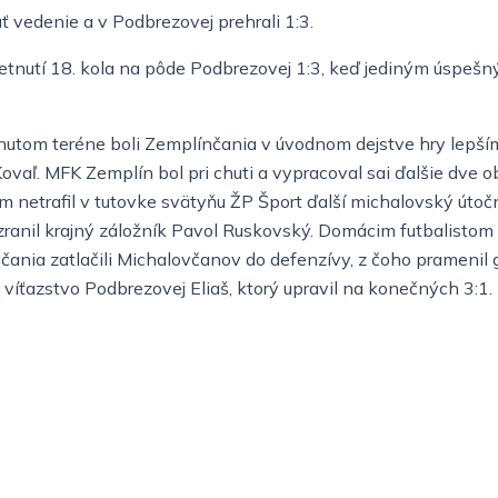
 vedenie a v Podbrezovej prehrali 1:3.
retnutí 18. kola na pôde Podbrezovej 1:3, keď jediným úspešn
tom teréne boli Zemplínčania v úvodnom dejstve hry lepším 
ovaľ. MFK Zemplín bol pri chuti a vypracoval sai ďalšie dve o
etrafil v tutovke svätyňu ŽP Šport ďalší michalovský útočn
a zranil krajný záložník Pavol Ruskovský. Domácim futbalistom
ania zatlačili Michalovčanov do defenzívy, z čoho pramenil g
 víťazstvo Podbrezovej Eliaš, ktorý upravil na konečných 3:1.