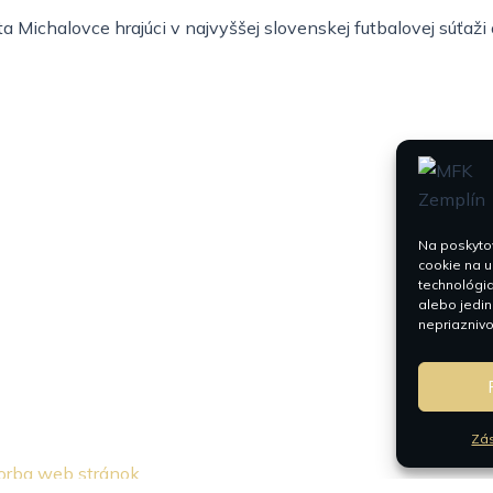
 Michalovce hrajúci v najvyššej slovenskej futbalovej súťaž
Na poskytov
cookie na u
technológia
alebo jedin
nepriaznivo 
Zás
orba web stránok