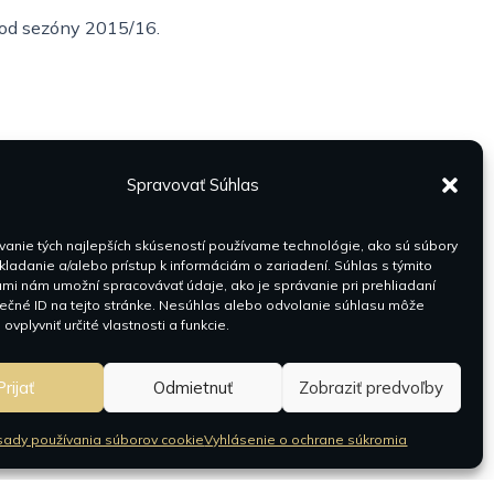
i od sezóny 2015/16.
Spravovať Súhlas
anie tých najlepších skúseností používame technológie, ako sú súbory
kladanie a/alebo prístup k informáciám o zariadení. Súhlas s týmito
mi nám umožní spracovávať údaje, ako je správanie pri prehliadaní
ečné ID na tejto stránke. Nesúhlas alebo odvolanie súhlasu môže
ovplyvniť určité vlastnosti a funkcie.
Prijať
Odmietnuť
Zobraziť predvoľby
ady používania súborov cookie
Vyhlásenie o ochrane súkromia