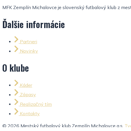
MFK Zemplín Michalovce je slovenský futbalový klub z mesta
Ďalšie informácie
Partneri
Novinky
O klube
Káder
Zápasy
Realizačný tím
Kontakty
© 2026 Mestský futbalový klub Zemplín Michalovce a.s.
Tv