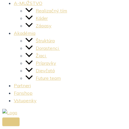
A-MUŽSTVO
Realizačný tím
Káder
Zápasy
Akadémia
Štruktúra
Dorastenci
Žiaci
Prípravky
Dievčatá
Future team
Partneri
Fanshop
Vstupenky