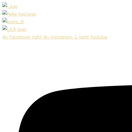
Preskočiť
na
obsah
Jki-facebook-light
Jki-instagram-1-light
Youtube