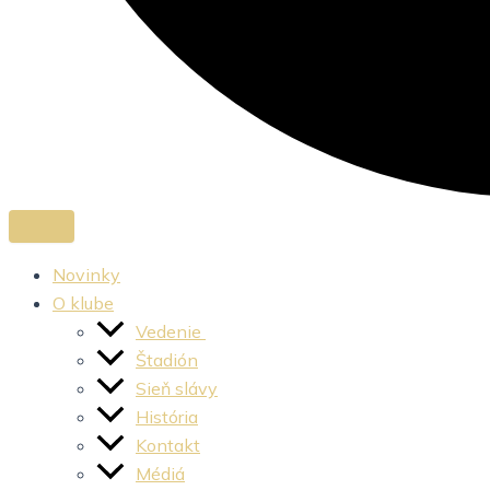
Novinky
O klube
Vedenie
Štadión
Sieň slávy
História
Kontakt
Médiá