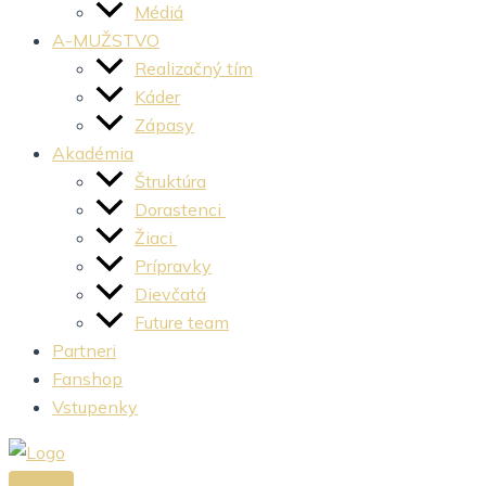
Médiá
A-MUŽSTVO
Realizačný tím
Káder
Zápasy
Akadémia
Štruktúra
Dorastenci
Žiaci
Prípravky
Dievčatá
Future team
Partneri
Fanshop
Vstupenky