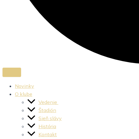
Novinky
O klube
Vedenie
Štadión
Sieň slávy
História
Kontakt