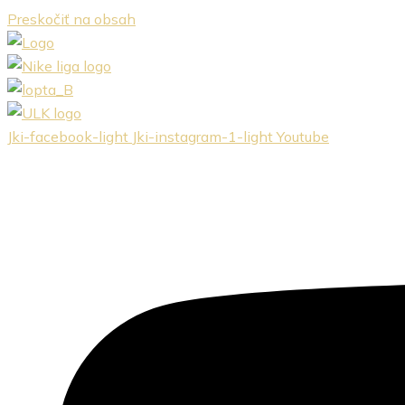
Preskočiť na obsah
Jki-facebook-light
Jki-instagram-1-light
Youtube