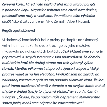
červenú kartu. Hneď nato prišla druhá rana, ktorou bol gól
z priameho kopu. Napriek oslabeniu sme chceli hrať útočne,
preskupili sme rady a verili sme, že môžeme ešte výsledok
otočiť,“
skonštatoval tréner MFK Zemplín Albert Rusnák.
Regáli opäť skóroval
Michalovský kormidelník bol z prehry pochopiteľne sklamaný.
Veľmi ho mrzel fakt, že dva z troch gólov jeho mužstvo
inkasovalo po nakopnutých loptách.
„Celý týždeň sme sa na to
pripravovali a svojich zverencov som upozorňoval, že domáci
budú takto hrať. Na druhej strane ma teší výborný výkon
Kovaľa, ktorého výkonnosť stúpa od zápasu k zápasu. Veľký
progres vidieť aj na hre Regáliho. Prvýkrát som ho zaradil do
základnej zostave a opäť sa mu podarilo skórovať. Nato, že iba
pred troma mesiacmi skončil v doraste a na svojom konte má už
tri góly v druhej lige, je to výborná vizitka,“
uviedol A. Rusnák
a doplnil:
„Škoda, že po našom góle nepremenil stopercentnú
šancu Jurčo, mohli sme zápas ešte zdramatizovať.“