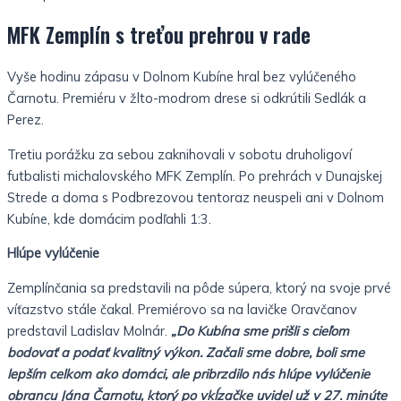
MFK Zemplín s treťou prehrou v rade
Vyše hodinu zápasu v Dolnom Kubíne hral bez vylúčeného
Čarnotu. Premiéru v žlto-modrom drese si odkrútili Sedlák a
Perez.
Tretiu porážku za sebou zaknihovali v sobotu druholigoví
futbalisti michalovského MFK Zemplín. Po prehrách v Dunajskej
Strede a doma s Podbrezovou tentoraz neuspeli ani v Dolnom
Kubíne, kde domácim podľahli 1:3.
Hlúpe vylúčenie
Zemplínčania sa predstavili na pôde súpera, ktorý na svoje prvé
víťazstvo stále čakal. Premiérovo sa na lavičke Oravčanov
predstavil Ladislav Molnár.
„Do Kubína sme prišli s cieľom
bodovať a podať kvalitný výkon. Začali sme dobre, boli sme
lepším celkom ako domáci, ale pribrzdilo nás hlúpe vylúčenie
obrancu Jána Čarnotu, ktorý po vkĺzačke uvidel už v 27. minúte