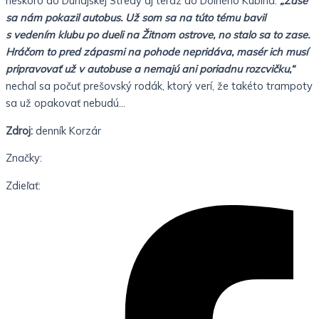
neskoro do Dunajskej Stredy aj teraz do Dolného Kubína.
„Zase
sa nám pokazil autobus. Už som sa na túto tému bavil
s vedením klubu po dueli na Žitnom ostrove, no stalo sa to zase.
Hráčom to pred zápasmi na pohode nepridáva, masér ich musí
pripravovať už v autobuse a nemajú ani poriadnu rozcvičku,“
nechal sa počuť prešovský rodák, ktorý verí, že takéto trampoty
sa už opakovať nebudú…
Zdroj:
denník Korzár
Značky:
Zdieľať: