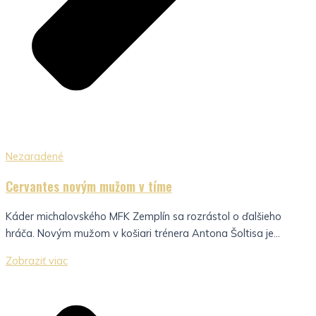
Nezaradené
Cervantes novým mužom v tíme
Káder michalovského MFK Zemplín sa rozrástol o ďalšieho
hráča. Novým mužom v košiari trénera Antona Šoltisa je...
Zobraziť viac