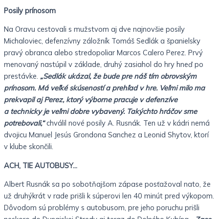
Posily prínosom
Na Oravu cestovali s mužstvom aj dve najnovšie posily
Michaloviec, defenzívny záložník Tomáš Sedlák a španielsky
pravý obranca alebo stredopoliar Marcos Calero Perez. Prvý
menovaný nastúpil v základe, druhý zasiahol do hry hneď po
prestávke.
„Sedlák ukázal, že bude pre náš tím obrovským
prínosom. Má veľké skúseností a prehľad v hre. Veľmi milo ma
prekvapil aj Perez, ktorý výborne pracuje v defenzíve
a technicky je veľmi dobre vybavený. Takýchto hráčov sme
potrebovali,“
chválil nové posily A. Rusnák. Ten už v kádri nemá
dvojicu Manuel Jesús Grondona Sanchez a Leonid Shytov, ktorí
v klube skončili.
ACH, TIE AUTOBUSY…
Albert Rusnák sa po sobotňajšom zápase posťažoval nato, že
už druhýkrát v rade prišli k súperovi len 40 minút pred výkopom.
Dôvodom sú problémy s autobusom, pre jeho poruchu prišli