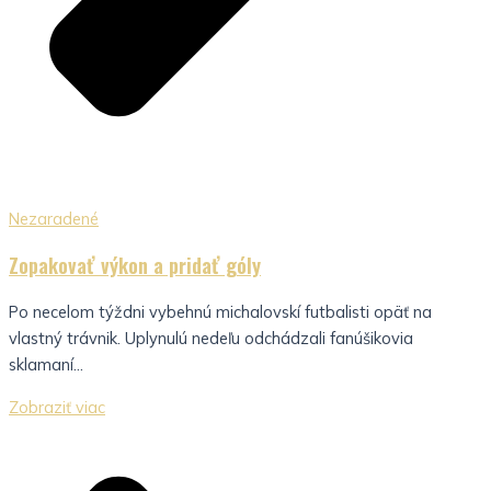
Nezaradené
Zopakovať výkon a pridať góly
Po necelom týždni vybehnú michalovskí futbalisti opäť na
vlastný trávnik. Uplynulú nedeľu odchádzali fanúšikovia
sklamaní...
Zobraziť viac