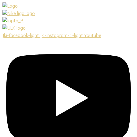
Preskočiť
na
obsah
Jki-facebook-light
Jki-instagram-1-light
Youtube