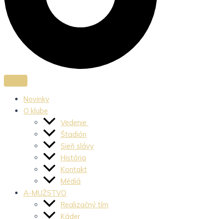
Novinky
O klube
Vedenie
Štadión
Sieň slávy
História
Kontakt
Médiá
A-MUŽSTVO
Realizačný tím
Káder