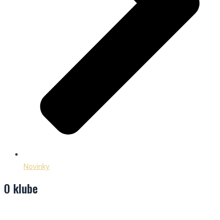
Novinky
O klube