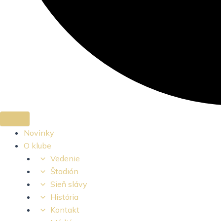
Novinky
O klube
Vedenie
Štadión
Sieň slávy
História
Kontakt