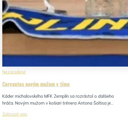
Nezaradené
Cervantes novým mužom v tíme
Káder michalovského MFK Zemplín sa rozrástol o ďalšieho
hráča. Novým mužom v košiari trénera Antona Šoltisa je...
Zobraziť viac