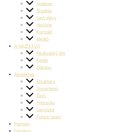
Vedenie
Štadión
Sieň slávy
História
Kontakt
Médiá
A-MUŽSTVO
Realizačný tím
Káder
Zápasy
Akadémia
Štruktúra
Dorastenci
Žiaci
Prípravky
Dievčatá
Future team
Partneri
Fanshop