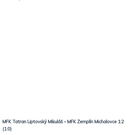
MFK Tatran Liptovský Mikuláš – MFK Zemplín Michalovce 1:2
(1:0)