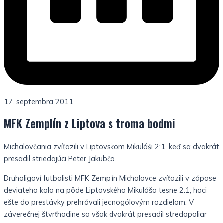
17. septembra 2011
MFK Zemplín z Liptova s troma bodmi
Michalovčania zvíťazili v Liptovskom Mikuláši 2:1, keď sa dvakrát
presadil striedajúci Peter Jakubčo.
Druholigoví futbalisti MFK Zemplín Michalovce zvíťazili v zápase
deviateho kola na pôde Liptovského Mikuláša tesne 2:1, hoci
ešte do prestávky prehrávali jednogólovým rozdielom. V
záverečnej štvrťhodine sa však dvakrát presadil stredopoliar