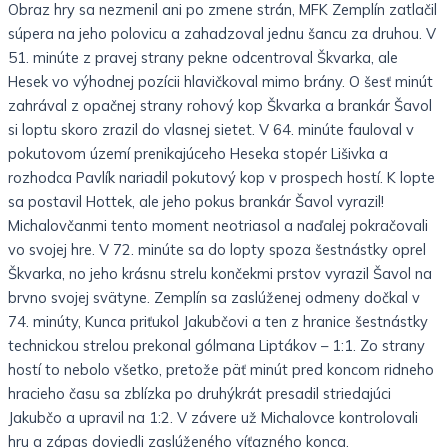
Obraz hry sa nezmenil ani po zmene strán, MFK Zemplín zatlačil
súpera na jeho polovicu a zahadzoval jednu šancu za druhou. V
51. minúte z pravej strany pekne odcentroval Škvarka, ale
Hesek vo výhodnej pozícii hlavičkoval mimo brány. O šesť minút
zahrával z opačnej strany rohový kop Škvarka a brankár Šavol
si loptu skoro zrazil do vlasnej sietet. V 64. minúte fauloval v
pokutovom území prenikajúceho Heseka stopér Lišivka a
rozhodca Pavlík nariadil pokutový kop v prospech hostí. K lopte
sa postavil Hottek, ale jeho pokus brankár Šavol vyrazil!
Michalovčanmi tento moment neotriasol a naďalej pokračovali
vo svojej hre. V 72. minúte sa do lopty spoza šestnástky oprel
Škvarka, no jeho krásnu strelu končekmi prstov vyrazil Šavol na
brvno svojej svätyne. Zemplín sa zaslúženej odmeny dočkal v
74. minúty, Kunca priťukol Jakubčovi a ten z hranice šestnástky
technickou strelou prekonal gólmana Liptákov – 1:1. Zo strany
hostí to nebolo všetko, pretože päť minút pred koncom ridneho
hracieho času sa zblízka po druhýkrát presadil striedajúci
Jakubčo a upravil na 1:2. V závere už Michalovce kontrolovali
hru a zápas doviedli zaslúženého víťazného konca.