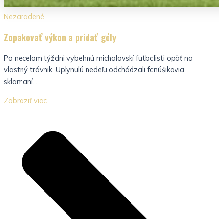
Nezaradené
Zopakovať výkon a pridať góly
Po necelom týždni vybehnú michalovskí futbalisti opäť na
vlastný trávnik. Uplynulú nedeľu odchádzali fanúšikovia
sklamaní...
Zobraziť viac