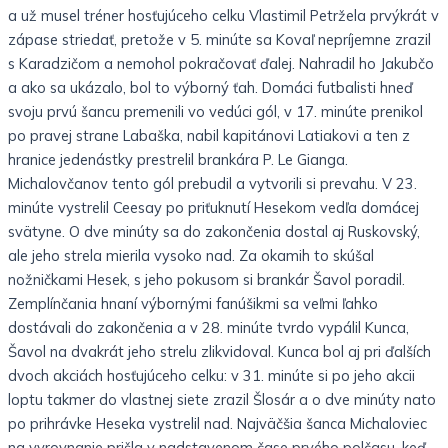
a už musel tréner hosťujúceho celku Vlastimil Petržela prvýkrát v
zápase striedať, pretože v 5. minúte sa Kovaľ nepríjemne zrazil
s Karadzičom a nemohol pokračovať ďalej. Nahradil ho Jakubčo
a ako sa ukázalo, bol to výborný ťah. Domáci futbalisti hneď
svoju prvú šancu premenili vo vedúci gól, v 17. minúte prenikol
po pravej strane Labaška, nabil kapitánovi Latiakovi a ten z
hranice jedenástky prestrelil brankára P. Le Gianga.
Michalovčanov tento gól prebudil a vytvorili si prevahu. V 23.
minúte vystrelil Ceesay po priťuknutí Hesekom vedľa domácej
svätyne. O dve minúty sa do zakončenia dostal aj Ruskovský,
ale jeho strela mierila vysoko nad. Za okamih to skúšal
nožničkami Hesek, s jeho pokusom si brankár Šavol poradil.
Zemplínčania hnaní výbornými fanúšikmi sa veľmi ľahko
dostávali do zakončenia a v 28. minúte tvrdo vypálil Kunca,
Šavol na dvakrát jeho strelu zlikvidoval. Kunca bol aj pri ďalších
dvoch akciách hosťujúceho celku: v 31. minúte si po jeho akcii
loptu takmer do vlastnej siete zrazil Šlosár a o dve minúty nato
po prihrávke Heseka vystrelil nad. Najväčšia šanca Michaloviec
na vyrovnanie prišla v nadstavenom čase prvého polčasu, keď