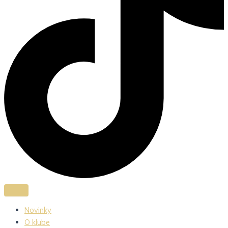
Novinky
O klube