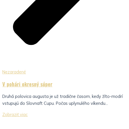
Nezaradené
V pohári okresný súper
Druhá polovica augusta je už tradične časom, kedy žlto-modrí
vstupujú do Slovnaft Cupu. Počas uplynulého víkendu...
Zobraziť viac