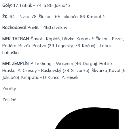
Góly:
17. Latiak – 74. a 85. Jakubčo
ŽK:
64. Lišivka, 78. Šlosár – 65. Jakubčo, 66. Krmpotič
Rozhodoval:
Pavlík –
450
divákov.
MFK TATRAN:
Šavol – Kapláň, Lišivka, Karadzič, Šlosár – Rezer,
Paděra, Bezák, Pastva (29. Legerský, 76. Kočan) – Latiak,
Labaška
MFK ZEMPLÍN:
P. Le Giang – Waseem (46. Dargaj), Hottek, L.
Hruška, A. Ceesay – Ruskovský (78. S. Danko), Škvarka, Kovaľ (5.
Jakubčo), Krmpotič – D. Kunca, A. Hesek
Značky:
Zdieľať: