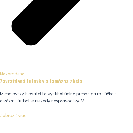
Nezaradené
Zavraždená tutovka a famózna akcia
Michalovský hlásateľ to vystihol úplne presne pri rozlúčke s
divákmi: futbal je niekedy nespravodlivý. V...
Zobraziť viac