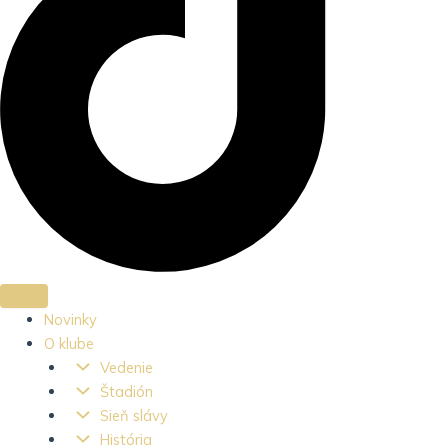
Novinky
O klube
Vedenie
Štadión
Sieň slávy
História