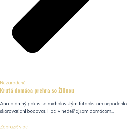
Nezaradené
Krutá domáca prehra so Žilinou
Ani na druhý pokus sa michalovským futbalistom nepodarilo
skórovať ani bodovať. Hoci v nedeľňajšom domácom...
Zobraziť viac