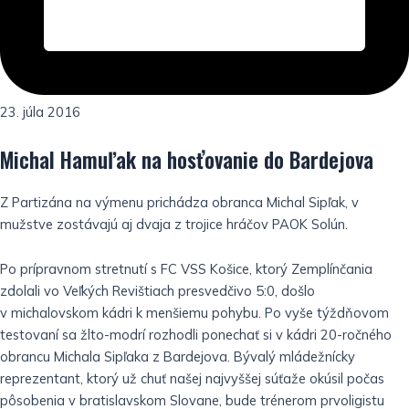
23. júla 2016
Michal Hamuľak na hosťovanie do Bardejova
Z Partizána na výmenu prichádza obranca Michal Sipľak, v
mužstve zostávajú aj dvaja z trojice hráčov PAOK Solún.
Po prípravnom stretnutí s FC VSS Košice, ktorý Zemplínčania
zdolali vo Veľkých Revištiach presvedčivo 5:0, došlo
v michalovskom kádri k menšiemu pohybu. Po vyše týždňovom
testovaní sa žlto-modrí rozhodli ponechať si v kádri 20-ročného
obrancu Michala Sipľaka z Bardejova. Bývalý mládežnícky
reprezentant, ktorý už chuť našej najvyššej súťaže okúsil počas
pôsobenia v bratislavskom Slovane, bude trénerom prvoligistu