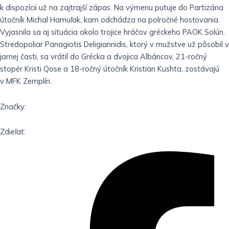
k dispozícii už na zajtrajší zápas. Na výmenu putuje do Partizána
útočník Michal Hamuľak, kam odchádza na polročné hosťovania.
Vyjasnila sa aj situácia okolo trojice hráčov gréckeho PAOK Solún.
Stredopoliar Panagiotis Deligiannidis, ktorý v mužstve už pôsobil v
jarnej časti, sa vrátil do Grécka a dvojica Albáncov, 21-ročný
stopér Kristi Qose a 18-ročný útočník Kristian Kushta, zostávajú
v MFK Zemplín.
Značky:
Zdieľať: