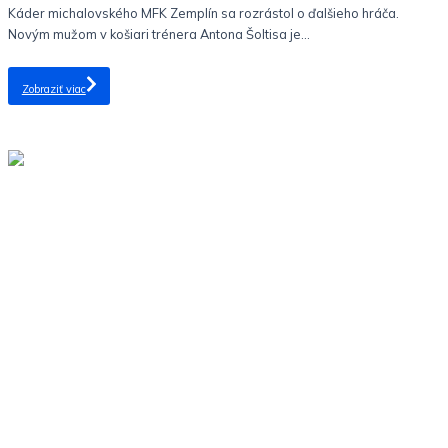
Káder michalovského MFK Zemplín sa rozrástol o ďalšieho hráča.
Novým mužom v košiari trénera Antona Šoltisa je...
Zobraziť viac