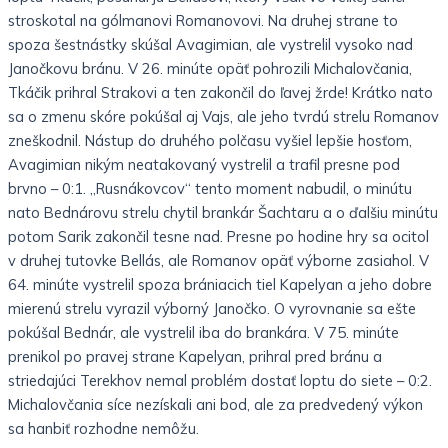
stroskotal na gólmanovi Romanovovi. Na druhej strane to
spoza šestnástky skúšal Avagimian, ale vystrelil vysoko nad
Janočkovu bránu. V 26. minúte opäť pohrozili Michalovčania,
Tkáčik prihral Strakovi a ten zakončil do ľavej žrde! Krátko nato
sa o zmenu skóre pokúšal aj Vajs, ale jeho tvrdú strelu Romanov
zneškodnil. Nástup do druhého polčasu vyšiel lepšie hosťom,
Avagimian nikým neatakovaný vystrelil a trafil presne pod
brvno – 0:1. „Rusnákovcov“ tento moment nabudil, o minútu
nato Bednárovu strelu chytil brankár Šachtaru a o ďalšiu minútu
potom Sarik zakončil tesne nad. Presne po hodine hry sa ocitol
v druhej tutovke Bellás, ale Romanov opäť výborne zasiahol. V
64. minúte vystrelil spoza brániacich tiel Kapelyan a jeho dobre
mierenú strelu vyrazil výborný Janočko. O vyrovnanie sa ešte
pokúšal Bednár, ale vystrelil iba do brankára. V 75. minúte
prenikol po pravej strane Kapelyan, prihral pred bránu a
striedajúci Terekhov nemal problém dostať loptu do siete – 0:2.
Michalovčania síce nezískali ani bod, ale za predvedený výkon
sa hanbiť rozhodne nemôžu.