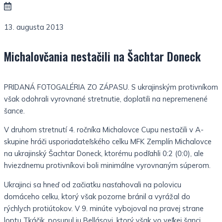
13. augusta 2013
Michalovčania nestačili na Šachtar Doneck
PRIDANÁ FOTOGALÉRIA ZO ZÁPASU. S ukrajinským protivníkom
však odohrali vyrovnané stretnutie, doplatili na nepremenené
šance.
V druhom stretnutí 4. ročníka Michalovce Cupu nestačili v A-
skupine hráči usporiadateľského celku MFK Zemplín Michalovce
na ukrajinský Šachtar Doneck, ktorému podľahli 0:2 (0:0), ale
hviezdnemu protivníkovi boli minimálne vyrovnaným súperom.
Ukrajinci sa hneď od začiatku nasťahovali na polovicu
domáceho celku, ktorý však pozorne bránil a vyrážal do
rýchlych protiútokov. V 9. minúte vybojoval na pravej strane
loptu Tkáčik, posunul ju Bellásovi, ktorý však vo veľkej šanci