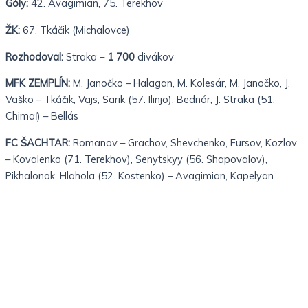
Góly:
42. Avagimian, 75. Terekhov
ŽK:
67. Tkáčik (Michalovce)
Rozhodoval:
Straka –
1 700
divákov
MFK ZEMPLÍN:
M. Janočko – Halagan, M. Kolesár, M. Janočko, J.
Vaško – Tkáčik, Vajs, Sarik (57. Ilinjo), Bednár, J. Straka (51.
Chimaľ) – Bellás
FC ŠACHTAR:
Romanov – Grachov, Shevchenko, Fursov, Kozlov
– Kovalenko (71. Terekhov), Senytskyy (56. Shapovalov),
Pikhalonok, Hlahola (52. Kostenko) – Avagimian, Kapelyan