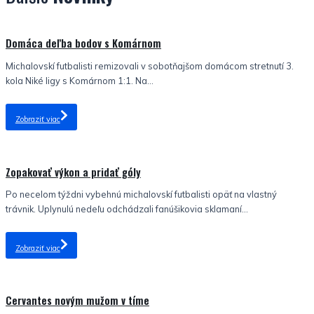
Nezaradené
Domáca deľba bodov s Komárnom
Michalovskí futbalisti remizovali v sobotňajšom domácom stretnutí 3.
kola Niké ligy s Komárnom 1:1. Na...
Zobraziť viac
Nezaradené
Zopakovať výkon a pridať góly
Po necelom týždni vybehnú michalovskí futbalisti opäť na vlastný
trávnik. Uplynulú nedeľu odchádzali fanúšikovia sklamaní...
Zobraziť viac
Nezaradené
Cervantes novým mužom v tíme