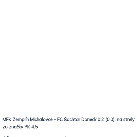
MFK Zemplín Michalovce – FC Šachtar Doneck 0:2 (0:0), na strely
zo značky PK 4:5