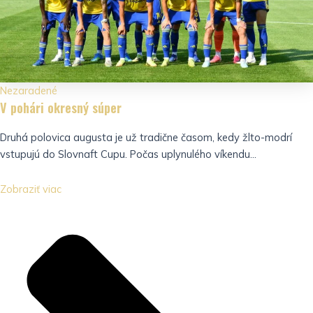
Nezaradené
V pohári okresný súper
Druhá polovica augusta je už tradične časom, kedy žlto-modrí
vstupujú do Slovnaft Cupu. Počas uplynulého víkendu...
Zobraziť viac