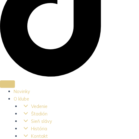
Novinky
O klube
Vedenie
Štadión
Sieň slávy
História
Kontakt