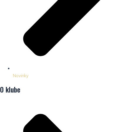
Novinky
O klube