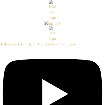
Jki-facebook-light
Jki-instagram-1-light
Youtube