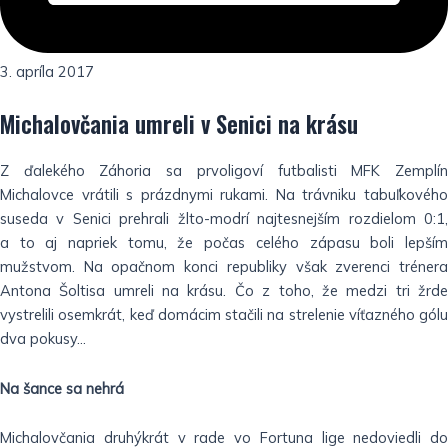
3. apríla 2017
Michalovčania umreli v Senici na krásu
Z ďalekého Záhoria sa prvoligoví futbalisti MFK Zemplín
Michalovce vrátili s prázdnymi rukami. Na trávniku tabuľkového
suseda v Senici prehrali žlto-modrí najtesnejším rozdielom 0:1,
a to aj napriek tomu, že počas celého zápasu boli lepším
mužstvom. Na opačnom konci republiky však zverenci trénera
Antona Šoltisa umreli na krásu. Čo z toho, že medzi tri žrde
vystrelili osemkrát, keď domácim stačili na strelenie víťazného gólu
dva pokusy…
Na šance sa nehrá
Michalovčania druhýkrát v rade vo Fortuna lige nedoviedli do