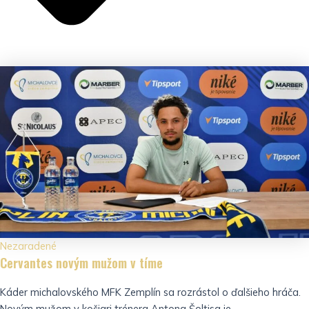
Nezaradené
Cervantes novým mužom v tíme
Káder michalovského MFK Zemplín sa rozrástol o ďalšieho hráča.
Novým mužom v košiari trénera Antona Šoltisa je...