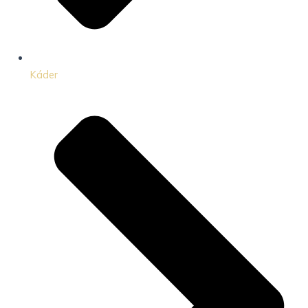
Káder