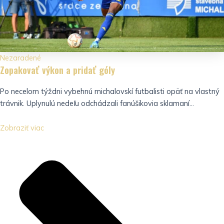
Nezaradené
Zopakovať výkon a pridať góly
Po necelom týždni vybehnú michalovskí futbalisti opäť na vlastný
trávnik. Uplynulú nedeľu odchádzali fanúšikovia sklamaní...
Zobraziť viac