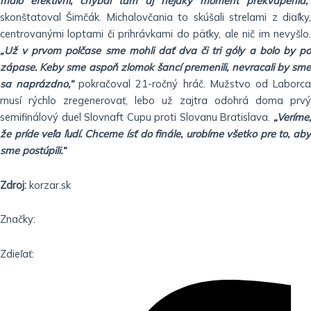
málo efektívni, chýbal tam aj nejaký moment prekvapenia,“
skonštatoval Šimčák. Michalovčania to skúšali strelami z diaľky,
centrovanými loptami či prihrávkami do päťky, ale nič im nevyšlo.
„Už v prvom polčase sme mohli dať dva či tri góly a bolo by po
zápase. Keby sme aspoň zlomok šancí premenili, nevracali by sme
sa naprázdno,“
pokračoval 21-ročný hráč. Mužstvo od Laborc
musí rýchlo zregenerovať, lebo už zajtra odohrá doma prvý
semifinálový duel Slovnaft Cupu proti Slovanu Bratislava.
„Veríme,
že príde veľa ľudí. Chceme ísť do finále, urobíme všetko pre to, aby
sme postúpili.“
Zdroj:
korzar.sk
Značky:
Zdieľať: