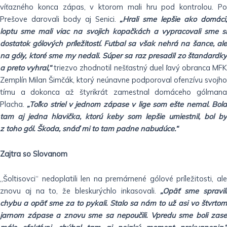
víťazného konca zápas, v ktorom mali hru pod kontrolou. Po
Prešove darovali body aj Senici.
„Hrali sme lepšie ako domáci
loptu sme mali viac na svojich kopačkách a vypracovali sme si
dostatok gólových príležitostí. Futbal sa však nehrá na šance, ale
na góly, ktoré sme my nedali. Súper sa raz presadil zo štandardky
a preto vyhral,“
triezvo zhodnotil nešťastný duel ľavý obranca MF
Zemplín Milan Šimčák, ktorý neúnavne podporoval ofenzívu svojho
tímu a dokonca až štyrikrát zamestnal domáceho gólmana
Placha.
„Toľko striel v jednom zápase v lige som ešte nemal. Bol
tam aj jedna hlavička, ktorú keby som lepšie umiestnil, bol by
z toho gól. Škoda, snáď mi to tam padne nabudúce.“
Zajtra so Slovanom
„Šoltisovci“ nedoplatili len na premárnené gólové príležitosti, ale
znovu aj na to, že bleskurýchlo inkasovali.
„Opäť sme spravil
chybu a opäť sme za to pykali. Stalo sa nám to už asi vo štvrtom
jarnom zápase a znovu sme sa nepoučili. Vpredu sme boli zase