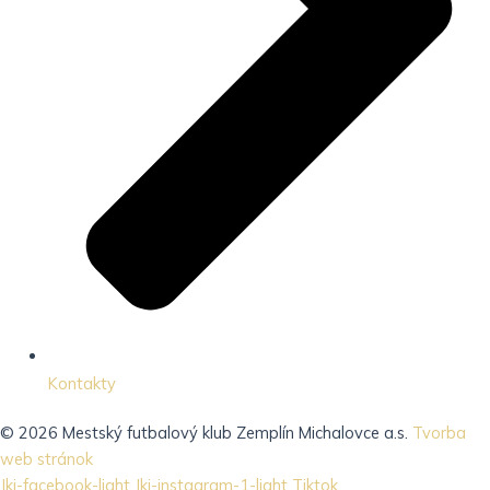
Kontakty
© 2026 Mestský futbalový klub Zemplín Michalovce a.s.
Tvorba
web stránok
Jki-facebook-light
Jki-instagram-1-light
Tiktok