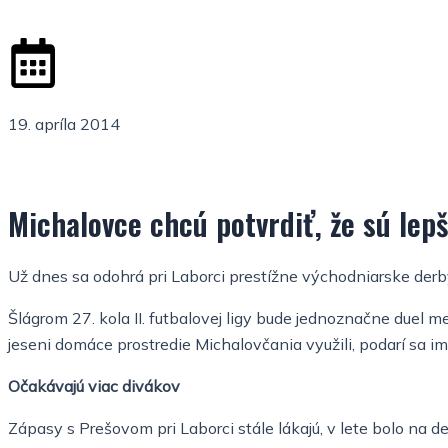
19. apríla 2014
Michalovce chcú potvrdiť, že sú lep
Už dnes sa odohrá pri Laborci prestížne východniarske derby
Šlágrom 27. kola II. futbalovej ligy bude jednoznačne duel
jeseni domáce prostredie Michalovčania využili, podarí sa im 
Očakávajú viac divákov
Zápasy s Prešovom pri Laborci stále lákajú, v lete bolo na 