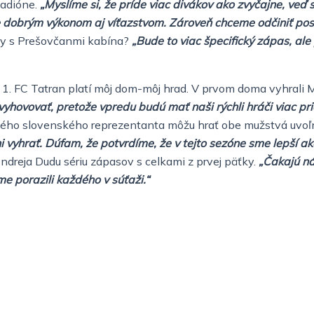
tadióne.
„Myslíme si, že príde viac divákov ako zvyčajne, veď
e dobrým výkonom aj víťazstvom. Zároveň chceme odčiniť po
y s Prešovčanmi kabína?
„Bude to viac špecifický zápas, ale
1. FC Tatran platí môj dom-môj hrad. V prvom doma vyhrali M
vyhovovať, pretože vpredu budú mať naši rýchli hráči viac pr
lého slovenského reprezentanta môžu hrať obe mužstvá uvo
ni vyhrať. Dúfam, že potvrdíme, že v tejto sezóne sme lepší a
ndreja Dudu sériu zápasov s celkami z prvej päťky.
„Čakajú ná
e porazili každého v súťaži.“