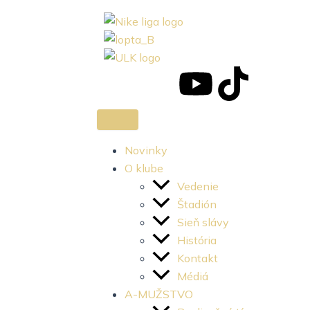
J
J
Y
T
k
k
o
i
i
i
u
k
Novinky
O klube
-
-
t
t
Vedenie
Štadión
f
i
u
o
Sieň slávy
História
a
n
b
k
Kontakt
c
s
e
Médiá
A-MUŽSTVO