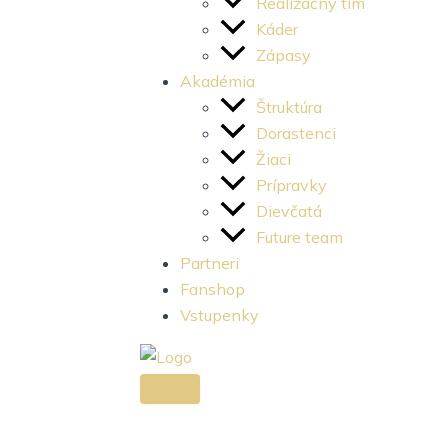
e
t
Realizačný tím
Káder
b
a
Zápasy
Akadémia
o
g
Štruktúra
Dorastenci
o
r
Žiaci
Prípravky
k
a
Dievčatá
Future team
-
m
Partneri
Fanshop
l
-
Vstupenky
i
1
g
-