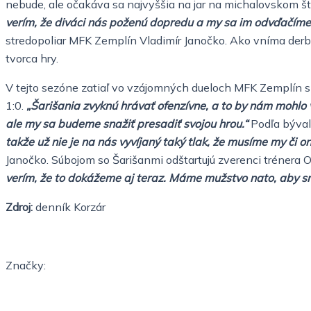
nebude, ale očakáva sa najvyššia na jar na michalovskom š
verím, že diváci nás poženú dopredu a my sa im odvďačím
stredopoliar MFK Zemplín Vladimír Janočko.
Ako vníma derb
tvorca hry.
V tejto sezóne zatiaľ vo vzájomných dueloch MFK Zemplín s 
1:0.
„Šarišania zvyknú hrávať ofenzívne, a to by nám mohlo 
ale my sa budeme snažiť presadiť svojou hrou.“
Podľa býva
takže už nie je na nás vyvíjaný taký tlak, že musíme my či o
Janočko.
Súbojom so Šarišanmi odštartujú zverenci trénera O
verím, že to dokážeme aj teraz. Máme mužstvo nato, aby sm
Zdroj:
denník Korzár
Značky: