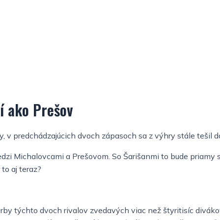
h
l
t
i
g
h
t
ší ako Prešov
, v predchádzajúcich dvoch zápasoch sa z výhry stále tešil d
 medzi Michalovcami a Prešovom.
So Šarišanmi to bude priamy sú
to aj teraz?
derby týchto dvoch rivalov zvedavých viac než štyritisíc div