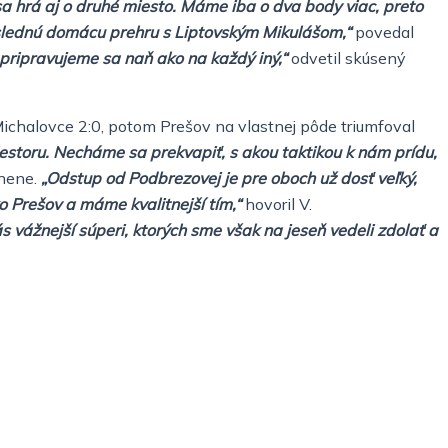
 sa hrá aj o druhé miesto. Máme iba o dva body viac, preto
slednú domácu prehru s Liptovským Mikulášom,“
povedal
 pripravujeme sa naň ako na každý iný,“
odvetil skúsený
ichalovce 2:0, potom Prešov na vlastnej pôde triumfoval
iestoru. Necháme sa prekvapiť, s akou taktikou k nám prídu,
ľnene.
„Odstup od Podbrezovej je pre oboch už dosť veľký,
ko Prešov a máme kvalitnejší tím,“
hovoril V.
s vážnejší súperi, ktorých sme však na jeseň vedeli zdolať a