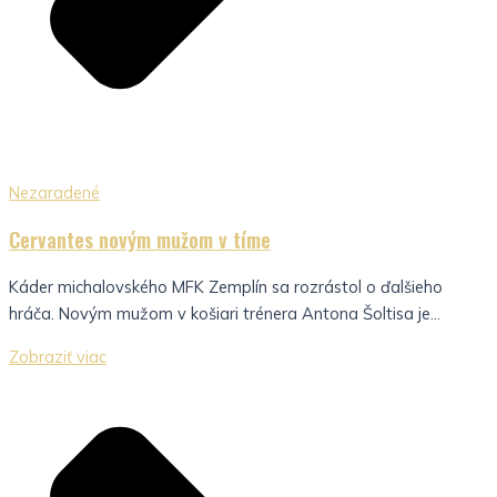
Nezaradené
Cervantes novým mužom v tíme
Káder michalovského MFK Zemplín sa rozrástol o ďalšieho
hráča. Novým mužom v košiari trénera Antona Šoltisa je...
Zobraziť viac