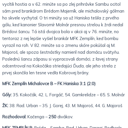
vycítili hostia a v 62. minúte sa po zlej prihrávke Sambu ocitol
sám pred brankárom Brédom Majerník, ale michalovský gólman
ho skvele vychytal. O tri minúty sa už Haniska tešila z prvého
gólu, keď kanonier Slavomír Molnár presnou strelou k žrdi nedal
Brédovi šancu. Tá istá dvojica bola v akcii aj v 76. minúte, no
tentoraz z nej lepšie vyšiel brankár MFK Zemplín, keď bombu
vyrazil na roh. V 82. minúte sa o zmenu skóre pokúšal aj M.
Majoroš, ale spoza šestnástky namieril nad domácu svätyňu.
Poslednú šancu zápasu si vypracovali domáci, z ľavej strany
odcentroval na Kokočáka striedajúci Ďuďa, ale jeho strela z
prvej skončila len tesne vedľa Kobrovej brány.
MFK Zemplín Michalovce B – FK Haniska 3:1 (2:0)
Góly:
35. Kokočák, 42. L. Forgáč, 54. Gamkrelidze – 65. S. Molnár
ŽK:
38. Rad. Urban – 35. J. Gorej, 43. M. Majoroš, 44. G. Majoroš
Rozhodoval:
Kačenga –
250
divákov.
MFK ZEMPLÍN B:
Bréda – Samba, Rad. Urban, Dargaj, Podhorín –