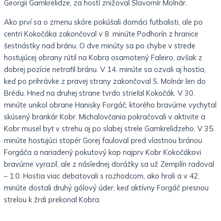
Georgii Gamkrelidze, za hostí znižoval Slavomír Molnár.
Ako prví sa o zmenu skóre pokúšali domáci futbalisti, ale po
centri Kokočáka zakončoval v 8. minúte Podhorín z hranice
šestnástky nad bránu. O dve minúty sa po chybe v strede
hosťujúcej obrany rútil na Kobra osamotený Faleiro, avšak z
dobrej pozície netrafil bránu. V 14. minúte sa ozvali aj hostia,
keď po prihrávke z pravej strany zakončoval S. Molnár len do
Brédu. Hneď na druhej strane tvrdo strieľal Kokočák. V 30.
minúte unikol obrane Hanisky Forgáč, ktorého bravúrne vychytal
skúsený brankár Kobr. Michalovčania pokračovali v aktivite a
Kobr musel byť v strehu aj po slabej strele Gamkrelidzeho. V 35.
minúte hosťujúci stopér Gorej fauloval pred vlastnou bránou
Forgáča a nariadený pokutový kop najprv Kobr Kokočákovi
bravúrne vyrazil, ale z následnej dorážky sa už Zemplín radoval
– 1:0. Hostia viac debatovali s rozhodcom, ako hrali a v 42.
minúte dostali druhý gólový úder, keď aktívny Forgáč presnou
strelou k žrdi prekonal Kobra.