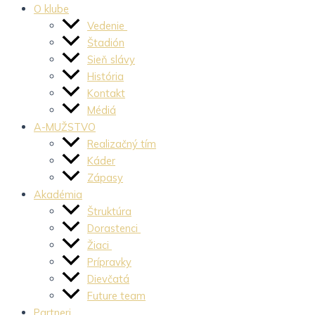
O klube
Vedenie
Štadión
Sieň slávy
História
Kontakt
Médiá
A-MUŽSTVO
Realizačný tím
Káder
Zápasy
Akadémia
Štruktúra
Dorastenci
Žiaci
Prípravky
Dievčatá
Future team
Partneri