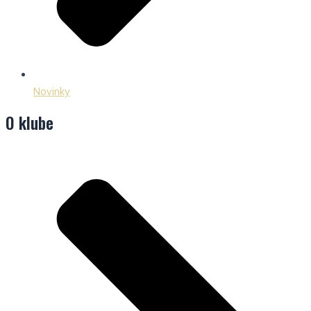
Novinky
O klube