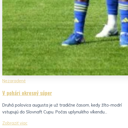
Nezaradené
V pohári okresný súper
Druhá polovica augusta je už tradične časom, kedy žlto-modrí
vstupujú do Slovnaft Cupu. Počas uplynulého víkendu...
Zobraziť viac