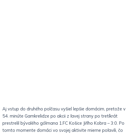
Aj vstup do druhého polčasu vyšiel lepšie domácim, pretože v
54. minúte Gamkrelidze po akcii z ľavej strany po tretíkrát
prestrelil bývalého gólmana 1.FC Košice Jiřího Kobra – 3:0. Po
tomto momente domáci vo svojej aktivite mierne poľavili, čo