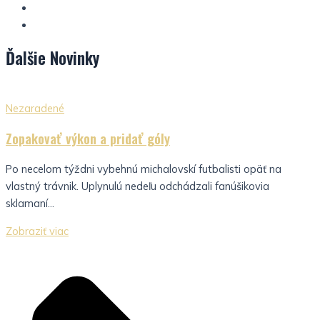
Ďalšie
Novinky
Nezaradené
Zopakovať výkon a pridať góly
Po necelom týždni vybehnú michalovskí futbalisti opäť na
vlastný trávnik. Uplynulú nedeľu odchádzali fanúšikovia
sklamaní...
Zobraziť viac