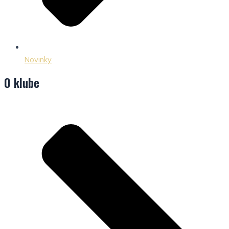
Novinky
O klube