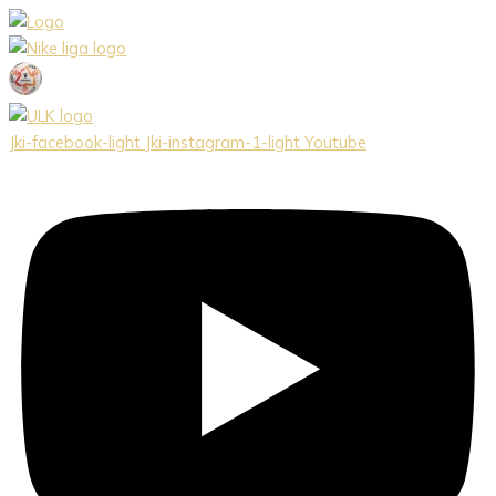
Preskočiť
na
obsah
Jki-facebook-light
Jki-instagram-1-light
Youtube