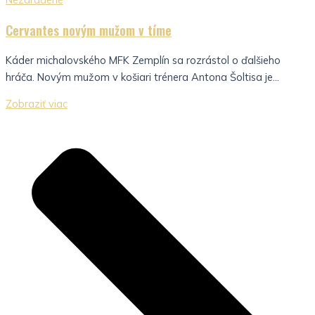
Cervantes novým mužom v tíme
Káder michalovského MFK Zemplín sa rozrástol o ďalšieho
hráča. Novým mužom v košiari trénera Antona Šoltisa je...
Zobraziť viac