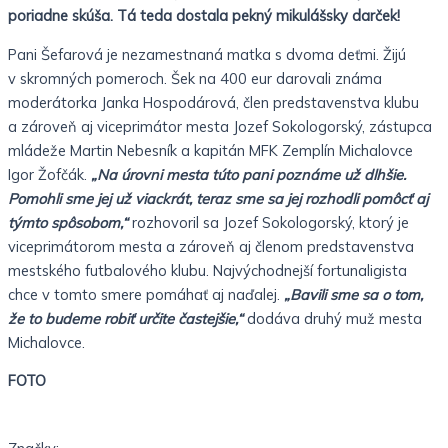
poriadne skúša. Tá teda dostala pekný mikulášsky darček!
Pani Šefarová je nezamestnaná matka s dvoma deťmi. Žijú
v skromných pomeroch. Šek na 400 eur darovali známa
moderátorka Janka Hospodárová, člen predstavenstva klubu
a zároveň aj viceprimátor mesta Jozef Sokologorský, zástupca
mládeže Martin Nebesník a kapitán MFK Zemplín Michalovce
Igor Žofčák.
„Na úrovni mesta túto pani poznáme už dlhšie.
Pomohli sme jej už viackrát, teraz sme sa jej rozhodli pomôcť aj
týmto spôsobom,“
rozhovoril sa Jozef Sokologorský, ktorý je
viceprimátorom mesta a zároveň aj členom predstavenstva
mestského futbalového klubu. Najvýchodnejší fortunaligista
chce v tomto smere pomáhať aj naďalej.
„Bavili sme sa o tom,
že to budeme robiť určite častejšie,“
dodáva druhý muž mesta
Michalovce.
FOTO