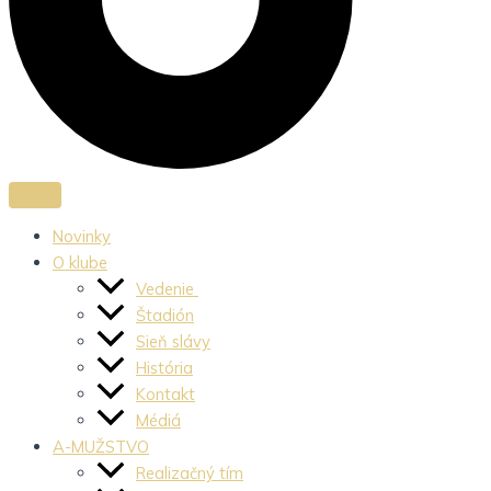
Novinky
O klube
Vedenie
Štadión
Sieň slávy
História
Kontakt
Médiá
A-MUŽSTVO
Realizačný tím