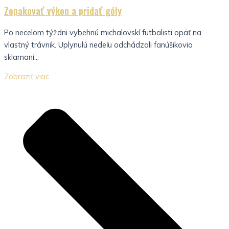
Zopakovať výkon a pridať góly
Po necelom týždni vybehnú michalovskí futbalisti opäť na
vlastný trávnik. Uplynulú nedeľu odchádzali fanúšikovia
sklamaní...
Zobraziť viac