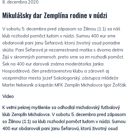
8. decembra 2020
Mikulášsky dar Zemplína rodine v núdzi
V sobotu 5. decembra pred zápasom so Žilinou (1:1) sa náš
klub rozhodol pomôcť ľuďom v núdzi. Sumou 400 eur sme
obdarovali pani Janu Šefarová, ktorú životný osud poriadne
skúša. Pani Šefarová je nezamestnaná matka s dvoma deťmi.
Žijú v skromných pomeroch, preto sme sa im rozhodli pomôcť.
Šek na 400 eur darovali známa moderátorka Janka
Hospodárová, člen predstavenstva klubu a zároveň aj
viceprimátor mesta Jozef Sokologorský, zástupca mládeže
Martin Nebesník a kapitán MFK Zemplín Michalovce Igor Žofčák.
Video
K veľmi peknej myšlienke sa odhodlal michalovský futbalový
klub Zemplín Michalovce. V sobotu 5. decembra pred zápasom
so Žilinou (1:1) sa klub rozhodol pomôcť ľuďom v núdzi. Sumou
400 eur obdarovali pani Janu Šefarovú, ktorú životný osud