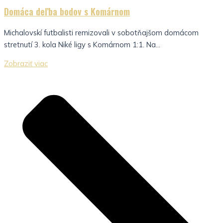
Domáca deľba bodov s Komárnom
Michalovskí futbalisti remizovali v sobotňajšom domácom
stretnutí 3. kola Niké ligy s Komárnom 1:1. Na...
Zobraziť viac