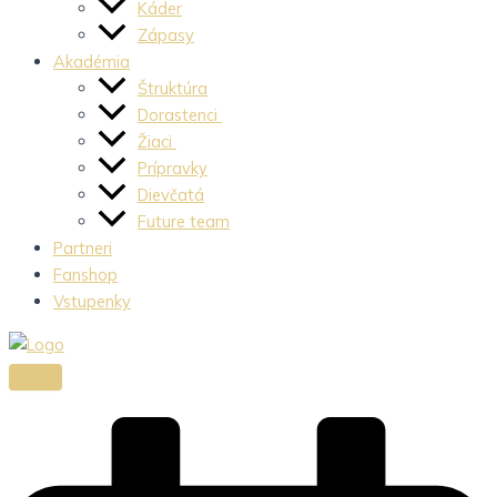
Káder
Zápasy
Akadémia
Štruktúra
Dorastenci
Žiaci
Prípravky
Dievčatá
Future team
Partneri
Fanshop
Vstupenky