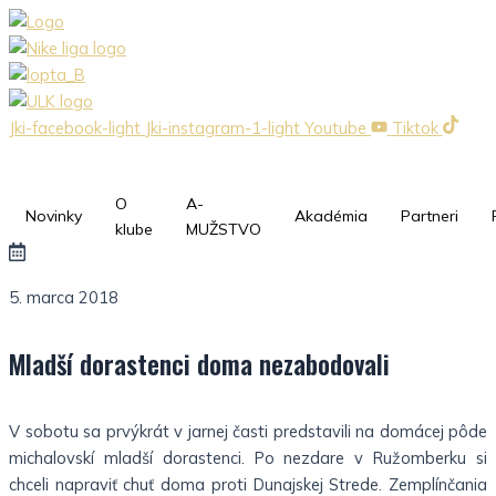
Preskočiť
na
obsah
Jki-facebook-light
Jki-instagram-1-light
Youtube
Tiktok
O
A-
Novinky
Akadémia
Partneri
klube
MUŽSTVO
5. marca 2018
Mladší dorastenci doma nezabodovali
V sobotu sa prvýkrát v jarnej časti predstavili na domácej pôde
michalovskí mladší dorastenci. Po nezdare v Ružomberku si
chceli napraviť chuť doma proti Dunajskej Strede. Zemplínčania