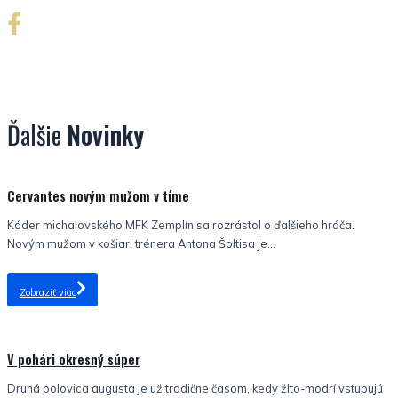
Ďalšie
Novinky
Nezaradené
Cervantes novým mužom v tíme
Káder michalovského MFK Zemplín sa rozrástol o ďalšieho hráča.
Novým mužom v košiari trénera Antona Šoltisa je...
Zobraziť viac
Nezaradené
V pohári okresný súper
Druhá polovica augusta je už tradične časom, kedy žlto-modrí vstupujú