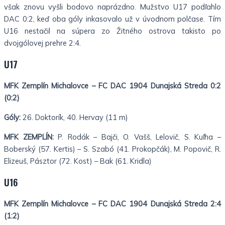
však znovu vyšli bodovo naprázdno. Mužstvo U17 podľahlo
DAC 0:2, keď oba góly inkasovalo už v úvodnom polčase. Tím
U16 nestačil na súpera zo Žitného ostrova takisto po
dvojgólovej prehre 2:4.
U17
MFK Zemplín Michalovce – FC DAC 1904 Dunajská Streda 0:2
(0:2)
Góly:
26. Doktorík, 40. Hervay (11 m)
MFK ZEMPLÍN:
P. Rodák – Bajči, O. Vašš, Lelovič, S. Kuľha –
Boberský (57. Kertis) – S. Szabó (41. Prokopčák), M. Popovič, R.
Elizeuš, Pásztor (72. Kost) – Bak (61. Kridla)
U16
MFK Zemplín Michalovce – FC DAC 1904 Dunajská Streda 2:4
(1:2)