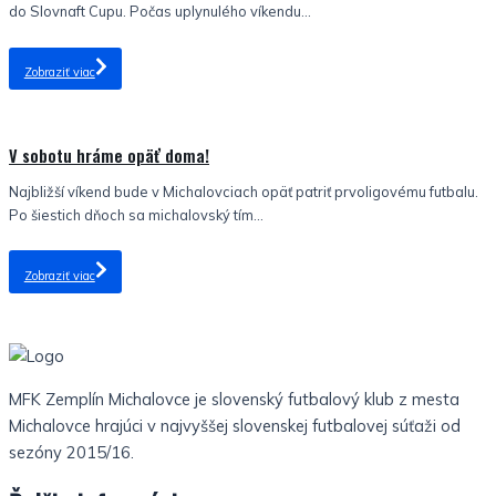
do Slovnaft Cupu. Počas uplynulého víkendu...
Zobraziť viac
Nezaradené
V sobotu hráme opäť doma!
Najbližší víkend bude v Michalovciach opäť patriť prvoligovému futbalu.
Po šiestich dňoch sa michalovský tím...
Zobraziť viac
MFK Zemplín Michalovce je slovenský futbalový klub z mesta
Michalovce hrajúci v najvyššej slovenskej futbalovej súťaži od
sezóny 2015/16.