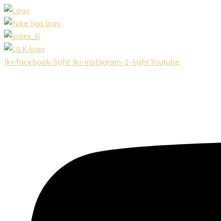
Preskočiť
na
obsah
Jki-facebook-light
Jki-instagram-1-light
Youtube