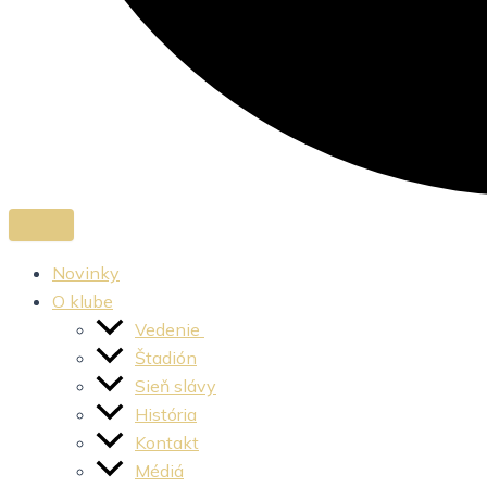
Novinky
O klube
Vedenie
Štadión
Sieň slávy
História
Kontakt
Médiá