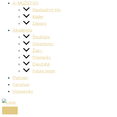
A-MUŽSTVO
Realizačný tím
Káder
Zápasy
Akadémia
Štruktúra
Dorastenci
Žiaci
Prípravky
Dievčatá
Future team
Partneri
Fanshop
Vstupenky