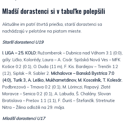
Mladší dorastenci si v tabuľke polepšili
Aktuálne im patrí štvrtá priečka, starší dorastenci sa
nachádzajú v pelotóne na piatom mieste.
Starší dorastenci U19
I. LIGA – 25. KOLO:
Ružomberok – Dubnica nad Váhom 3:1 (0:0),
góly: Ličko, Kolorédy, Laura – A. Cisár. Spišská Nová Ves – MFK
Košice 0:2 (0:1), O. Duda (11 m), F. Kis. Bardejov – Trenčín 1:2
(1:2), Sipľak – R. Sabler 2.
Michalovce – Banská Bystrica 7:0
(4:0), Turik 3, A. Leško, Mukhametdinov, M. Koscelník, T. Kolesár.
Podbrezová – Trnava 0:2 (0:1), M. Lörinczi, Rapavý. Zlaté
Moravce – Senica 0:2 (0:1), A. Labuda, Š. Chalány. Slovan
Bratislava – Prešov 1:1 (1:1), F. Ďuriš – Štefančík. Stretnutie
Nitra – Žilina odložili na 29. mája.
Mladší dorastenci U17