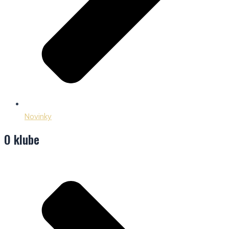
Novinky
O klube