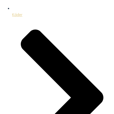
Káder