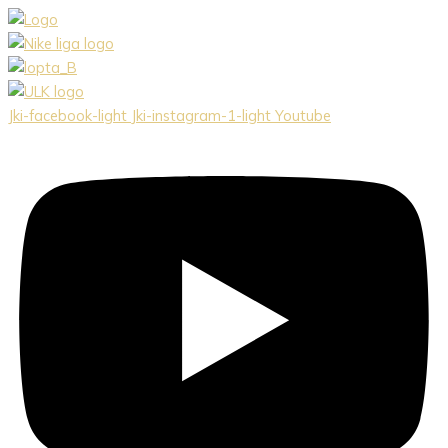
Preskočiť
na
obsah
Jki-facebook-light
Jki-instagram-1-light
Youtube