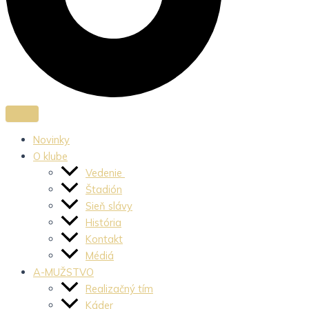
Novinky
O klube
Vedenie
Štadión
Sieň slávy
História
Kontakt
Médiá
A-MUŽSTVO
Realizačný tím
Káder