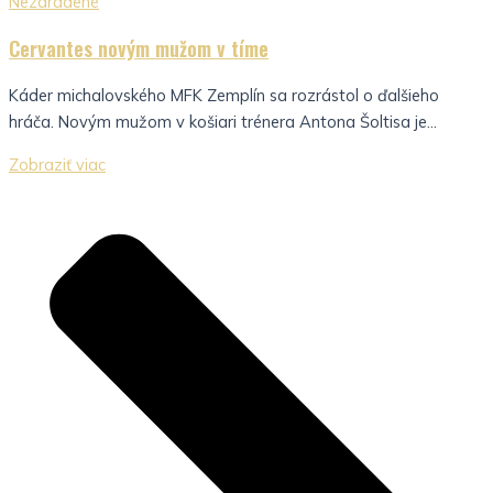
Nezaradené
Cervantes novým mužom v tíme
Káder michalovského MFK Zemplín sa rozrástol o ďalšieho
hráča. Novým mužom v košiari trénera Antona Šoltisa je...
Zobraziť viac