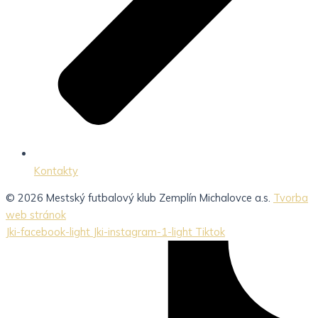
Kontakty
© 2026 Mestský futbalový klub Zemplín Michalovce a.s.
Tvorba
web stránok
Jki-facebook-light
Jki-instagram-1-light
Tiktok