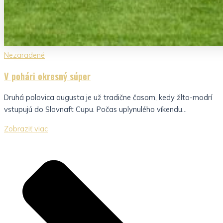
Nezaradené
V pohári okresný súper
Druhá polovica augusta je už tradične časom, kedy žlto-modrí
vstupujú do Slovnaft Cupu. Počas uplynulého víkendu...
Zobraziť viac