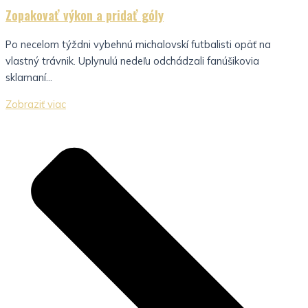
Zopakovať výkon a pridať góly
Po necelom týždni vybehnú michalovskí futbalisti opäť na
vlastný trávnik. Uplynulú nedeľu odchádzali fanúšikovia
sklamaní...
Zobraziť viac