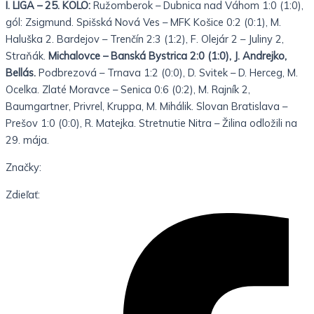
I. LIGA – 25. KOLO:
Ružomberok – Dubnica nad Váhom 1:0 (1:0),
gól: Zsigmund. Spišská Nová Ves – MFK Košice 0:2 (0:1), M.
Haluška 2. Bardejov – Trenčín 2:3 (1:2), F. Olejár 2 – Juliny 2,
Straňák.
Michalovce – Banská Bystrica 2:0 (1:0), J. Andrejko,
Bellás.
Podbrezová – Trnava 1:2 (0:0), D. Svitek – D. Herceg, M.
Ocelka. Zlaté Moravce – Senica 0:6 (0:2), M. Rajník 2,
Baumgartner, Privrel, Kruppa, M. Mihálik. Slovan Bratislava –
Prešov 1:0 (0:0), R. Matejka. Stretnutie Nitra – Žilina odložili na
29. mája.
Značky:
Zdieľať: