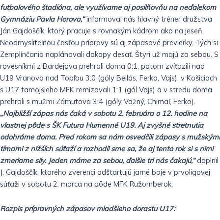
futbalového štadióna, ale využívame aj posilňovňu na neďalekom
Gymnáziu Pavla Horova,“
informoval nás hlavný tréner družstva
Ján Gajdoščík, ktorý pracuje s rovnakým kádrom ako na jeseň.
Neodmysliteľnou časťou prípravy sú aj zápasové previerky. Tých si
Zemplínčania naplánovali dokopy desať. Štyri už majú za sebou. S
rovesníkmi z Bardejova prehrali doma 0:1, potom zvíťazili nad
U19 Vranova nad Topľou 3:0 (góly Bellás, Ferko, Vajs), v Košiciach
s U17 tamojšieho MFK remizovali 1:1 (gól Vajs) a v stredu doma
prehrali s mužmi Zámutova 3:4 (góly Vožný, Chimaľ, Ferko).
„Najbližší zápas nás čaká v sobotu 2. februára o 12. hodine na
vlastnej pôde s ŠK Futura Humenné U19. Aj zvyšné stretnutia
odohráme doma. Pred rokom sa nám osvedčili zápasy s mužskými
tímami z nižších súťaží a rozhodli sme sa, že aj tento rok si s nimi
zmeriame sily. Jeden máme za sebou, ďalšie tri nás čakajú,“
doplnil
J. Gajdoščík, ktorého zverenci odštartujú jarné boje v prvoligovej
súťaži v sobotu 2. marca na pôde MFK Ružomberok.
Rozpis prípravných zápasov mladšieho dorastu U17: