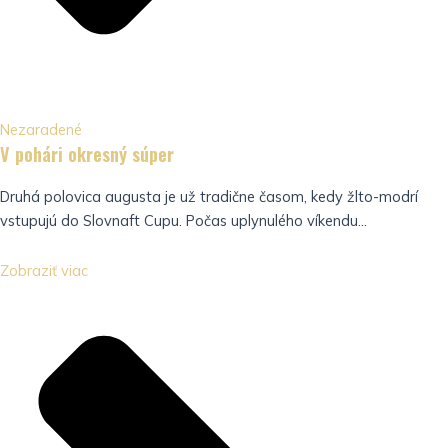
Nezaradené
V pohári okresný súper
Druhá polovica augusta je už tradične časom, kedy žlto-modrí
vstupujú do Slovnaft Cupu. Počas uplynulého víkendu...
Zobraziť viac