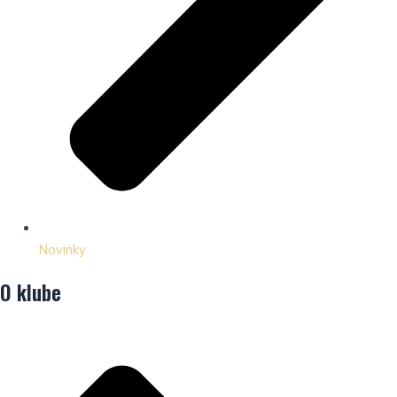
Novinky
O klube