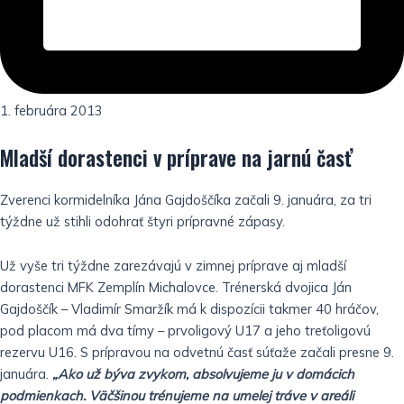
1. februára 2013
Mladší dorastenci v príprave na jarnú časť
Zverenci kormidelníka Jána Gajdoščíka začali 9. januára, za tri
týždne už stihli odohrať štyri prípravné zápasy.
Už vyše tri týždne zarezávajú v zimnej príprave aj mladší
dorastenci MFK Zemplín Michalovce. Trénerská dvojica Ján
Gajdoščík – Vladimír Smaržík má k dispozícii takmer 40 hráčov,
pod placom má dva tímy – prvoligový U17 a jeho treťoligovú
rezervu U16. S prípravou na odvetnú časť súťaže začali presne 9.
januára.
„Ako už býva zvykom, absolvujeme ju v domácich
podmienkach. Väčšinou trénujeme na umelej tráve v areáli