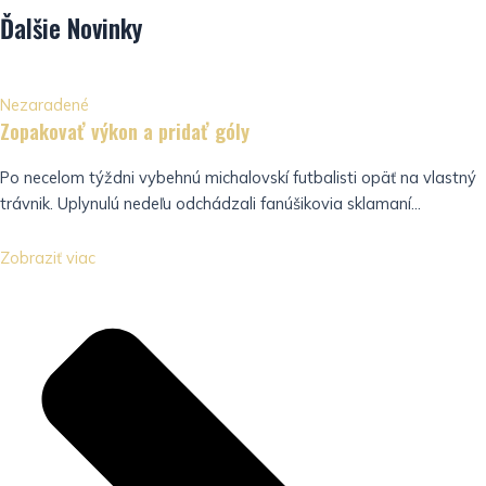
Ďalšie
Novinky
Nezaradené
Zopakovať výkon a pridať góly
Po necelom týždni vybehnú michalovskí futbalisti opäť na vlastný
trávnik. Uplynulú nedeľu odchádzali fanúšikovia sklamaní...
Zobraziť viac