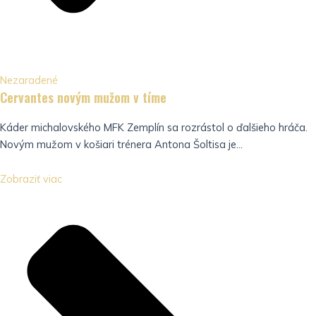
Nezaradené
Cervantes novým mužom v tíme
Káder michalovského MFK Zemplín sa rozrástol o ďalšieho hráča.
Novým mužom v košiari trénera Antona Šoltisa je...
Zobraziť viac