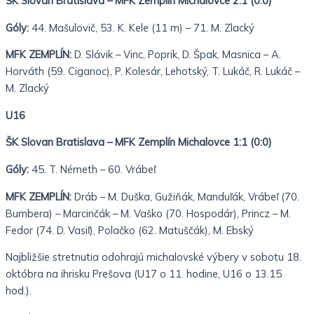
ŠK Slovan Bratislava – MFK Zemplín Michalovce 2:1 (0:0)
Góly:
44. Mašulovič, 53. K. Kele (11 m) – 71. M. Zlacký
MFK ZEMPLÍN:
D. Slávik – Vinc, Poprik, D. Špak, Masnica – A.
Horváth (59. Ciganoc), P. Kolesár, Lehotský, T. Lukáč, R. Lukáč –
M. Zlacký
U16
ŠK Slovan Bratislava – MFK Zemplín Michalovce 1:1 (0:0)
Góly:
45. T. Németh – 60. Vrábeľ
MFK ZEMPLÍN:
Dráb – M. Duška, Gužiňák, Manduľák, Vrábeľ (70.
Bumbera) – Marcinčák – M. Vaško (70. Hospodár), Princz – M.
Fedor (74. D. Vasiľ), Polačko (62. Matuščák), M. Ebský
Najbližšie stretnutia odohrajú michalovské výbery v sobotu 18.
októbra na ihrisku Prešova (U17 o 11. hodine, U16 o 13.15
hod.).