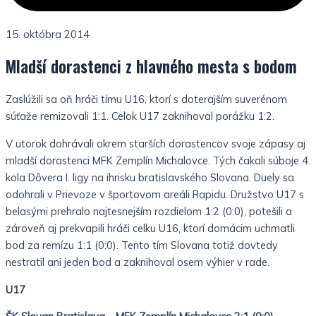
15. októbra 2014
Mladší dorastenci z hlavného mesta s bodom
Zaslúžili sa oň hráči tímu U16, ktorí s doterajším suverénom
súťaže remizovali 1:1. Celok U17 zaknihoval porážku 1:2.
V utorok dohrávali okrem starších dorastencov svoje zápasy aj
mladší dorastenci MFK Zemplín Michalovce. Tých čakali súboje 4.
kola Dôvera I. ligy na ihrisku bratislavského Slovana. Duely sa
odohrali v Prievoze v športovom areáli Rapidu. Družstvo U17 s
belasými prehralo najtesnejším rozdielom 1:2 (0:0), potešili a
zároveň aj prekvapili hráči celku U16, ktorí domácim uchmatli
bod za remízu 1:1 (0:0). Tento tím Slovana totiž dovtedy
nestratil ani jeden bod a zaknihoval osem výhier v rade.
U17