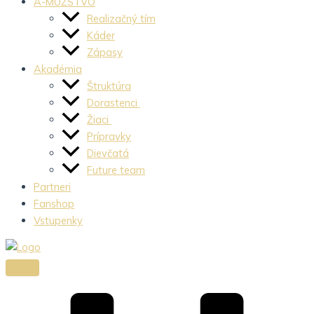
A-MUŽSTVO
Realizačný tím
Káder
Zápasy
Akadémia
Štruktúra
Dorastenci
Žiaci
Prípravky
Dievčatá
Future team
Partneri
Fanshop
Vstupenky