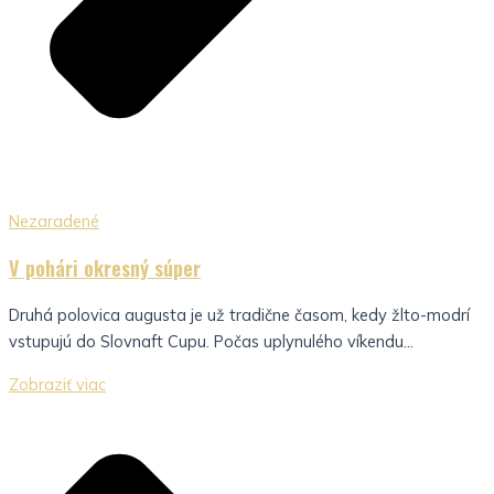
Nezaradené
V pohári okresný súper
Druhá polovica augusta je už tradične časom, kedy žlto-modrí
vstupujú do Slovnaft Cupu. Počas uplynulého víkendu...
Zobraziť viac