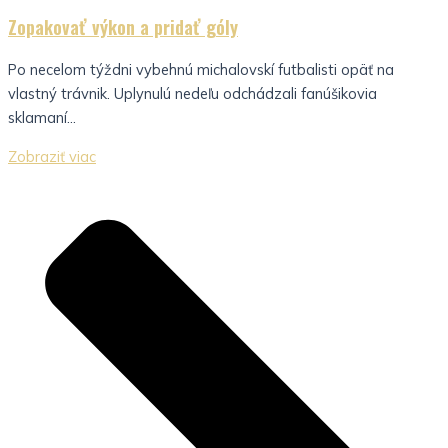
Zopakovať výkon a pridať góly
Po necelom týždni vybehnú michalovskí futbalisti opäť na
vlastný trávnik. Uplynulú nedeľu odchádzali fanúšikovia
sklamaní...
Zobraziť viac