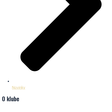
Novinky
O klube