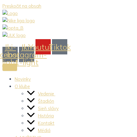
Preskočiť na obsah
Jki-
Jki-
Youtube
Tiktok
acebook-
instagram-
light
1-light
Novinky
O klube
Vedenie
Štadión
Sieň slávy
História
Kontakt
Médiá