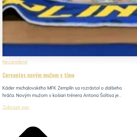
Nezaradené
Cervantes novým mužom v tíme
Káder michalovského MFK Zemplín sa rozrástol o ďalšieho
hráča. Novým mužom v košiari trénera Antona Šoltisa je...
Zobraziť viac