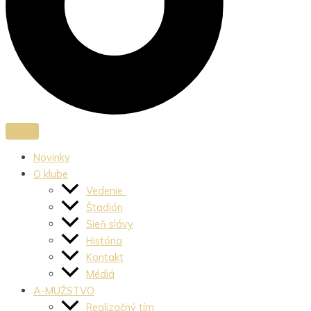
Novinky
O klube
Vedenie
Štadión
Sieň slávy
História
Kontakt
Médiá
A-MUŽSTVO
Realizačný tím