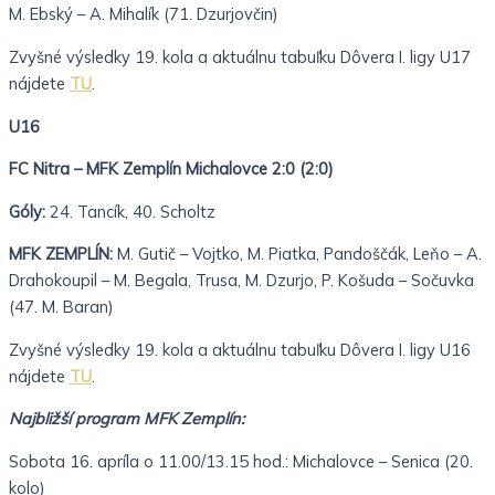
M. Ebský – A. Mihalík (71. Dzurjovčin)
Zvyšné výsledky 19. kola a aktuálnu tabuľku Dôvera I. ligy U17
nájdete
TU
.
U16
FC Nitra – MFK Zemplín Michalovce 2:0 (2:0)
Góly:
24. Tancík, 40. Scholtz
MFK ZEMPLÍN:
M. Gutič – Vojtko, M. Piatka, Pandoščák, Leňo – A.
Drahokoupil – M. Begala, Trusa, M. Dzurjo, P. Košuda – Sočuvka
(47. M. Baran)
Zvyšné výsledky 19. kola a aktuálnu tabuľku Dôvera I. ligy U16
nájdete
TU
.
Najbližší program MFK Zemplín:
Sobota 16. apríla o 11.00/13.15 hod.: Michalovce – Senica (20.
kolo)