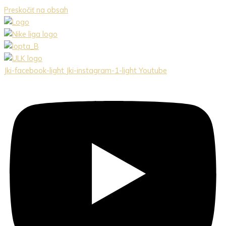
Preskočiť na obsah
Jki-facebook-light
Jki-instagram-1-light
Youtube