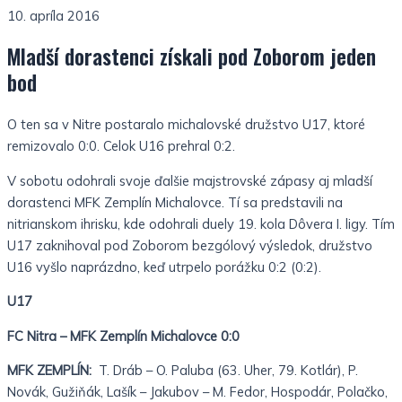
10. apríla 2016
Mladší dorastenci získali pod Zoborom jeden
bod
O ten sa v Nitre postaralo michalovské družstvo U17, ktoré
remizovalo 0:0. Celok U16 prehral 0:2.
V sobotu odohrali svoje ďalšie majstrovské zápasy aj mladší
dorastenci MFK Zemplín Michalovce. Tí sa predstavili na
nitrianskom ihrisku, kde odohrali duely 19. kola Dôvera I. ligy. Tím
U17 zaknihoval pod Zoborom bezgólový výsledok, družstvo
U16 vyšlo naprázdno, keď utrpelo porážku 0:2 (0:2).
U17
FC Nitra – MFK Zemplín Michalovce 0:0
MFK ZEMPLÍN:
T. Dráb – O. Paluba (63. Uher, 79. Kotlár), P.
Novák, Gužiňák, Lašík – Jakubov – M. Fedor, Hospodár, Polačko,