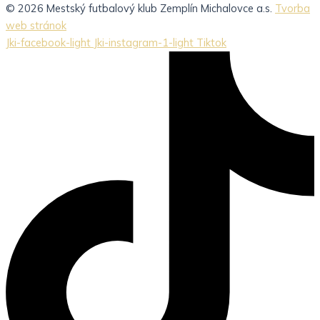
© 2026 Mestský futbalový klub Zemplín Michalovce a.s.
Tvorba
web stránok
Jki-facebook-light
Jki-instagram-1-light
Tiktok