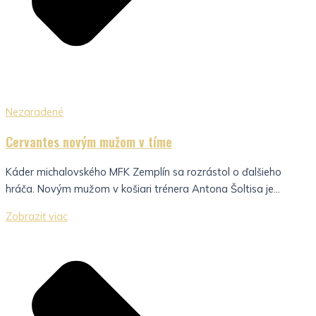
Nezaradené
Cervantes novým mužom v tíme
Káder michalovského MFK Zemplín sa rozrástol o ďalšieho
hráča. Novým mužom v košiari trénera Antona Šoltisa je...
Zobraziť viac