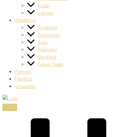
Káder
Zápasy
Akadémia
Štruktúra
Dorastenci
Žiaci
Prípravky
Dievčatá
Future team
Partneri
Fanshop
Vstupenky