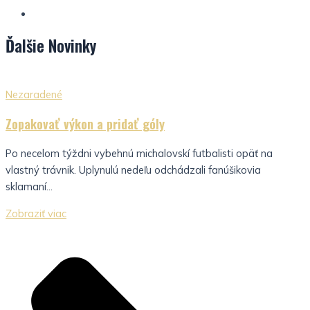
Ďalšie
Novinky
Nezaradené
Zopakovať výkon a pridať góly
Po necelom týždni vybehnú michalovskí futbalisti opäť na
vlastný trávnik. Uplynulú nedeľu odchádzali fanúšikovia
sklamaní...
Zobraziť viac