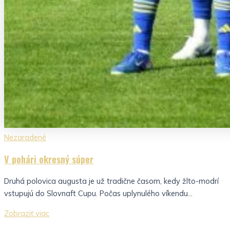
Nezaradené
V pohári okresný súper
Druhá polovica augusta je už tradične časom, kedy žlto-modrí
vstupujú do Slovnaft Cupu. Počas uplynulého víkendu...
Zobraziť viac