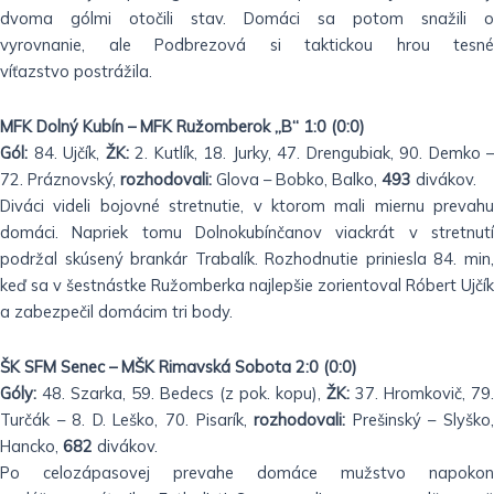
dvoma
gólmi otočili stav. Domáci sa potom snažili o
vyrovnanie,
ale Podbrezová si taktickou hrou tesné
víťazstvo
postrážila.
MFK Dolný Kubín – MFK Ružomberok „B“ 1:0 (0:0)
Gól:
84. Ujčík,
ŽK:
2. Kutlík, 18. Jurky, 47. Drengubiak,
90. Demko –
72. Práznovský,
rozhodovali:
Glova – Bobko,
Balko,
493
divákov.
Diváci videli bojovné stretnutie, v ktorom mali miernu
prevahu
domáci. Napriek tomu Dolnokubínčanov viackrát v
stretnut
podržal skúsený brankár Trabalík. Rozhodnutie
priniesla 84. min
keď sa v šestnástke Ružomberka najlepšie
zorientoval Róbert Ujčík
a zabezpečil domácim tri body.
ŠK SFM Senec – MŠK Rimavská Sobota 2:0 (0:0)
Góly:
48. Szarka, 59. Bedecs (z pok. kopu),
ŽK:
37.
Hromkovič, 79.
Turčák – 8. D. Leško, 70. Pisarík,
rozhodovali:
Prešinský – Slyško
Hancko,
682
divákov.
Po celozápasovej prevahe domáce mužstvo napokon