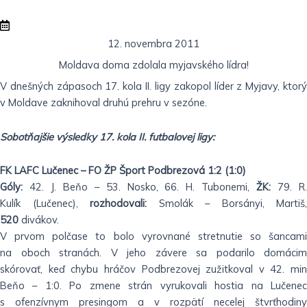
12. novembra 2011
Moldava doma zdolala myjavského lídra!
V dnešných zápasoch 17. kola II. ligy zakopol líder z Myjavy, ktorý
v Moldave zaknihoval druhú prehru v sezóne.
Sobotňajšie výsledky 17. kola II. futbalovej ligy:
FK LAFC Lučenec – FO ŽP Šport Podbrezová 1:2 (1:0)
Góly:
42. J. Beňo – 53. Nosko, 66. H. Tubonemi,
ŽK:
79. R
Kulík
(Lučenec),
rozhodovali:
Smolák – Borsányi, Martiš,
520
divákov.
V prvom polčase to bolo vyrovnané stretnutie so šancami
na
oboch stranách. V jeho závere sa podarilo domácim
skórovať,
keď chybu hráčov Podbrezovej zužitkoval v 42. min
Beňo –
1:0. Po zmene strán vyrukovali hostia na Lučene
s
ofenzívnym presingom a v rozpätí necelej štvrťhodiny