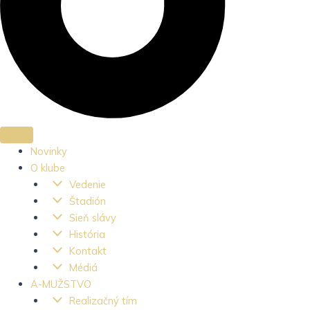
Novinky
O klube
Vedenie
Štadión
Sieň slávy
História
Kontakt
Médiá
A-MUŽSTVO
Realizačný tím