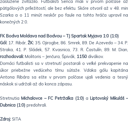
zaslúžene
zvíťazilo. Futbalisti Senca mali v prvom polčase až
päť
gólových príležitostí, ale bez efektu. Skóre otvoril až v
48. min
Szarka a o 11 minút neskôr po faule na tohto hráča
upravil n
konečných 2:0.
FK Bodva Moldava nad Bodvou – TJ Spartak Myjava 1:0 (1:0)
Gól:
17. Ribár,
ŽK:
35. Ojirogbe, 86. Smrek, 89. De Azevedo
– 34. P
Straka, 41. P. Sládek, 57. Kvasnica, 73. R.
Častulín, 89. M. Dian,
rozhodovali:
Molitoris – Jenčura,
Špivák,
1150
divákov.
Domáci futbalisti sa v stretnutí postarali o veľké
prekvapenie n
úkor priebežne vedúceho tímu súťaže. Vďaka
gólu kapitána
Antona Ribára sa ešte v prvom polčase ujali
vedenia a tesn
náskok si udržali až do konca zápasu.
Stretnutia
Michalovce – FC Petržalka (1:0)
a
Liptovský Mikuláš 
Dubnica (1:0)
predohrali.
Zdroj:
SITA