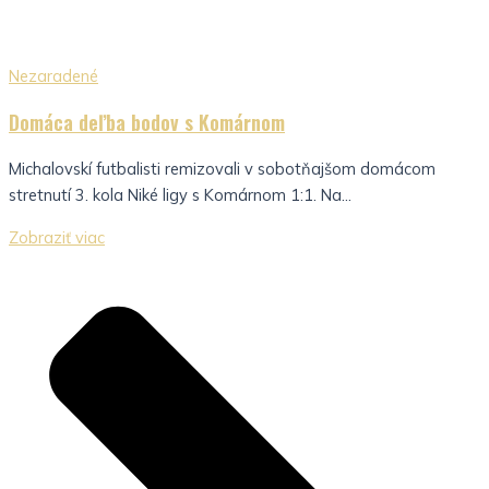
Nezaradené
Domáca deľba bodov s Komárnom
Michalovskí futbalisti remizovali v sobotňajšom domácom
stretnutí 3. kola Niké ligy s Komárnom 1:1. Na...
Zobraziť viac