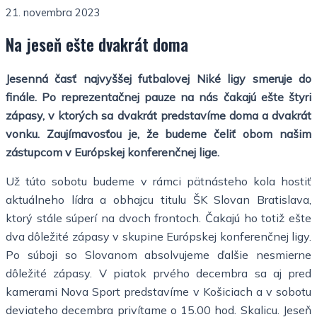
21. novembra 2023
Na jeseň ešte dvakrát doma
Jesenná časť najvyššej futbalovej Niké ligy smeruje do
finále. Po reprezentačnej pauze na nás čakajú ešte štyri
zápasy, v ktorých sa dvakrát predstavíme doma a dvakrát
vonku. Zaujímavosťou je, že budeme čeliť obom našim
zástupcom v Európskej konferenčnej lige.
Už túto sobotu budeme v rámci pätnásteho kola hostiť
aktuálneho lídra a obhajcu titulu ŠK Slovan Bratislava,
ktorý stále súperí na dvoch frontoch. Čakajú ho totiž ešte
dva dôležité zápasy v skupine Európskej konferenčnej ligy.
Po súboji so Slovanom absolvujeme ďalšie nesmierne
dôležité zápasy. V piatok prvého decembra sa aj pred
kamerami Nova Sport predstavíme v Košiciach a v sobotu
deviateho decembra privítame o 15.00 hod. Skalicu. Jeseň