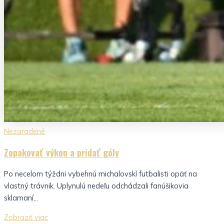
Nezaradené
Zopakovať výkon a pridať góly
Po necelom týždni vybehnú michalovskí futbalisti opäť na
vlastný trávnik. Uplynulú nedeľu odchádzali fanúšikovia
sklamaní...
Zobraziť viac