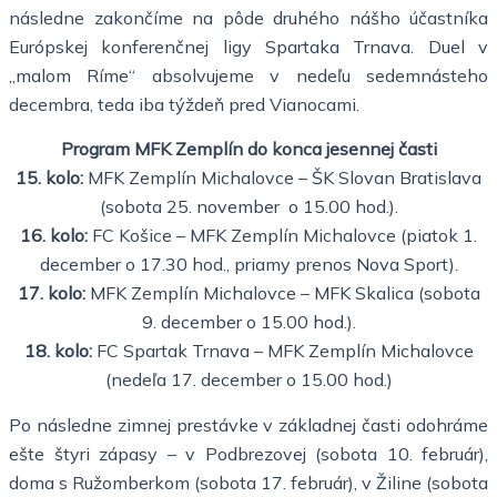
následne zakončíme na pôde druhého nášho účastníka
Európskej konferenčnej ligy Spartaka Trnava. Duel v
„malom Ríme“ absolvujeme v nedeľu sedemnásteho
decembra, teda iba týždeň pred Vianocami.
Program MFK Zemplín do konca jesennej časti
15. kolo:
MFK Zemplín Michalovce – ŠK Slovan Bratislava
(sobota 25. november o 15.00 hod.).
16. kolo:
FC Košice – MFK Zemplín Michalovce (piatok 1.
december o 17.30 hod., priamy prenos Nova Sport).
17. kolo:
MFK Zemplín Michalovce – MFK Skalica (sobota
9. december o 15.00 hod.).
18. kolo:
FC Spartak Trnava – MFK Zemplín Michalovce
(nedeľa 17. december o 15.00 hod.)
Po následne zimnej prestávke v základnej časti odohráme
ešte štyri zápasy – v Podbrezovej (sobota 10. február),
doma s Ružomberkom (sobota 17. február), v Žiline (sobota