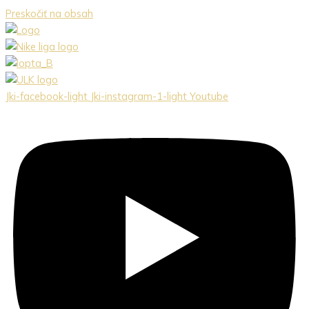
Preskočiť na obsah
Jki-facebook-light
Jki-instagram-1-light
Youtube