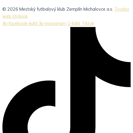
© 2026 Mestský futbalový klub Zemplín Michalovce a.s.
Tvorba
web stránok
Jki-facebook-light
Jki-instagram-1-light
Tiktok