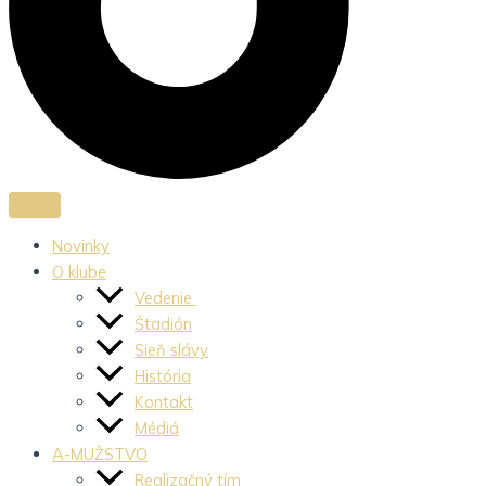
Novinky
O klube
Vedenie
Štadión
Sieň slávy
História
Kontakt
Médiá
A-MUŽSTVO
Realizačný tím