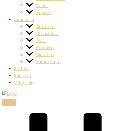
Káder
Zápasy
Akadémia
Štruktúra
Dorastenci
Žiaci
Prípravky
Dievčatá
Future team
Partneri
Fanshop
Vstupenky