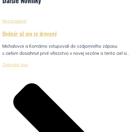
Ďalšie
Novinky
Nezaradené
Bednár už nie je drevený
Michalovce a Komárno vstupovali do vzájomného zápasu
s cieľom dosiahnuť prvé víťazstvo v novej sezóne a tento cieľ si...
Zobraziť viac